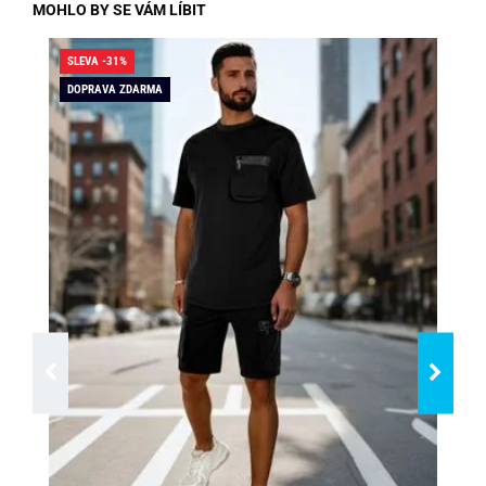
MOHLO BY SE VÁM LÍBIT
SLEVA -31%
SLE
DOPRAVA ZDARMA
DO