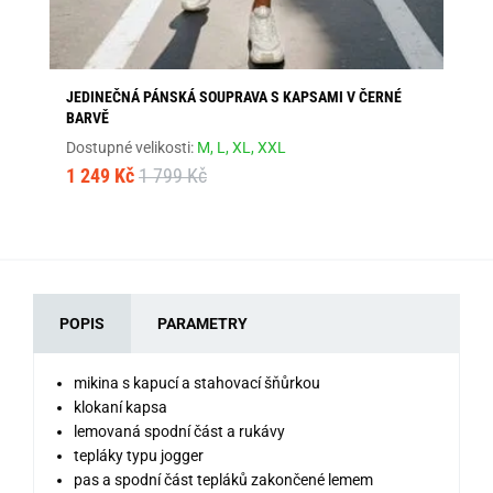
JEDINEČNÁ PÁNSKÁ SOUPRAVA S KAPSAMI V ČERNÉ
MA
BARVĚ
Dos
Dostupné velikosti:
M,
L,
XL,
XXL
1 
1 249 Kč
1 799 Kč
POPIS
PARAMETRY
mikina s kapucí a stahovací šňůrkou
klokaní kapsa
lemovaná spodní část a rukávy
tepláky typu jogger
pas a spodní část tepláků zakončené lemem