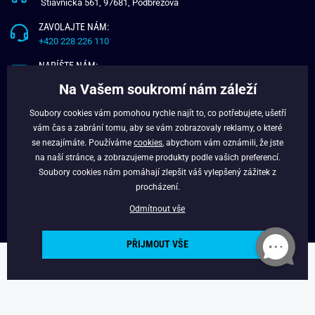
Štiavnička 561, 97681, Podbrezová
ZAVOLAJTE NÁM:
+420 228 226 110
NAPÍŠTE NÁM:
info@budchlap.cz
Na Vašem soukromí nám záleží
UŽITEČNÉ INFORMACE
Soubory cookies vám pomohou rychle najít to, co potřebujete, ušetří
vám čas a zabrání tomu, aby se vám zobrazovaly reklamy, o které
O NÁS
se nezajímáte. Používáme
cookies
, abychom vám oznámili, že jste
VĚRNOSTNÍ PROGRAM
na naší stránce, a zobrazujeme produkty podle vašich preferencí.
BLOG
Soubory cookies nám pomáhají zlepšit váš vylepšený zážitek z
FACEBOOK
procházení.
Odmítnout vše
PŘIJMOUT VŠE
Copyright © 2024 - Budchlap.cz Všechna práva vyhrazena. webdesign ©
litvanyi.sk
Powered by
Simplia.cz
.