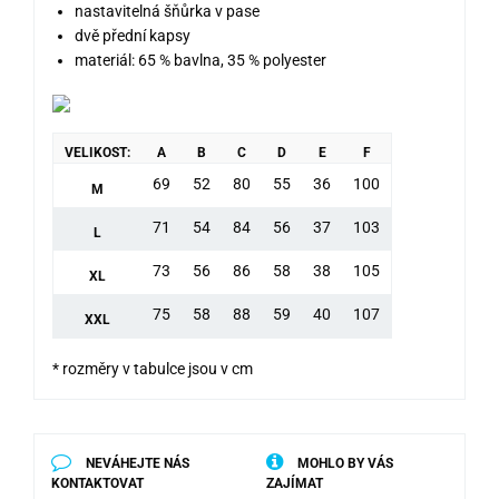
nastavitelná šňůrka v pase
dvě přední kapsy
materiál: 65 % bavlna, 35 % polyester
VELIKOST:
A
B
C
D
E
F
69
52
80
55
36
100
M
71
54
84
56
37
103
L
73
56
86
58
38
105
XL
75
58
88
59
40
107
XXL
* rozměry v tabulce jsou v cm
NEVÁHEJTE NÁS
MOHLO BY VÁS
KONTAKTOVAT
ZAJÍMAT