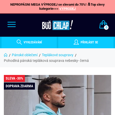
NEPROPÁSNI MEGA VÝPRODEJ se slevami do 70%! 🔝Top slevy
kategorie»»»
VÝPRODEJ
0
VYHLEDÁVÁNÍ
PŘIHLÁSIT SE
Pánské oblečení
Teplákové soupravy
Pohodlná pánská tepláková souprava nebesky- černá
SLEVA -30%
DOPRAVA ZDARMA