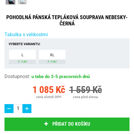
POHODLNÁ PÁNSKÁ TEPLÁKOVÁ SOUPRAVA NEBESKY-
ČERNÁ
Tabulka s velikostmi
VYBERTE VARIANTU:
L
XL
3 - 5 dní
3 - 5 dní
Dostupnost
:
u tebe do 3-5 pracovních dnů
1 085 Kč
1 559 Kč
cena včetně DPH
cena před slevou
PŘIDAT DO KOŠÍKU