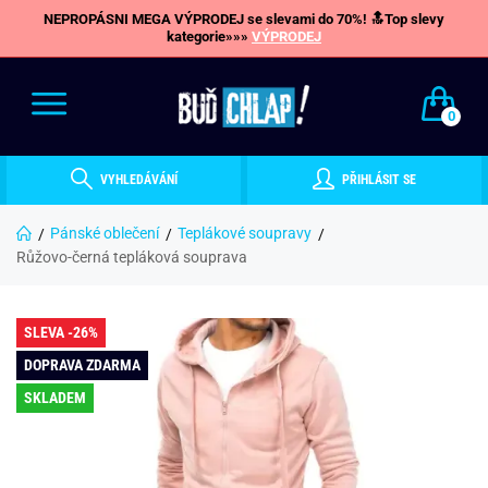
NEPROPÁSNI MEGA VÝPRODEJ se slevami do 70%! 🔝Top slevy
kategorie»»»
VÝPRODEJ
0
VYHLEDÁVÁNÍ
PŘIHLÁSIT SE
Pánské oblečení
Teplákové soupravy
Růžovo-černá tepláková souprava
SLEVA -26%
DOPRAVA ZDARMA
SKLADEM