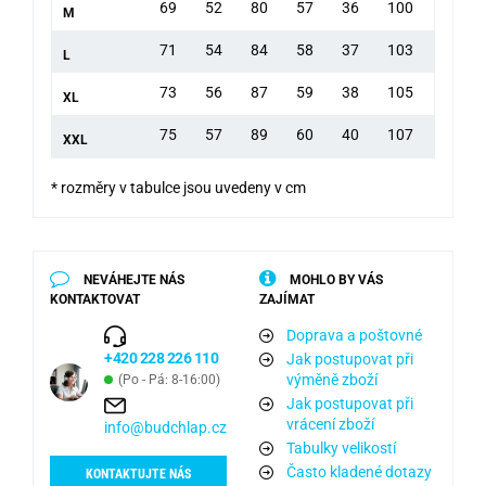
69
52
80
57
36
100
M
71
54
84
58
37
103
L
73
56
87
59
38
105
XL
75
57
89
60
40
107
XXL
* rozměry v tabulce jsou uvedeny v cm
NEVÁHEJTE NÁS
MOHLO BY VÁS
KONTAKTOVAT
ZAJÍMAT
Doprava a poštovné
+420 228 226 110
Jak postupovat při
výměně zboží
(Po - Pá: 8-16:00)
Jak postupovat při
vrácení zboží
info@budchlap.cz
Tabulky velikostí
Často kladené dotazy
KONTAKTUJTE NÁS