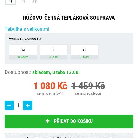
RŮŽOVO-ČERNÁ TEPLÁKOVÁ SOUPRAVA
Tabulka s velikostmi
VYBERTE VARIANTU:
M
L
XL
skladem
3 - 5 dní
3 - 5 dní
Dostupnost
:
skladem, u tebe 12.08.
1 080 Kč
1 459 Kč
cena včetně DPH
cena před slevou
PŘIDAT DO KOŠÍKU