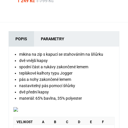
1 249 Kč
1 799 Kč
POPIS
PARAMETRY
mikina na zip s kapucí se stahováním na šňůrku
dvě vnější kapsy
spodní část a rukávy zakončené lemem
teplákové kalhoty typu Jogger
pás a nohy zakončené lemem
nastavitelný pás pomocí šňůrky
dvě přední kapsy
materiál: 65% bavlna, 35% polyester
VELIKOST
A
B
C
D
E
F