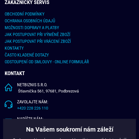
ZÁKAZNICKY SERVIS
OBCHODNÍ PODMÍNKY
OCHRANA OSOBNÍCH ÚDAJŮ
MOŽNOSTI DOPRAVY A PLATBY
JAK POSTUPOVAT PŘI VÝMĚNĚ ZBOŽÍ
JAK POSTUPOVAT PŘI VRÁCENÍ ZBOŽÍ
KONTAKTY
ČASTO KLADENÉ DOTAZY
ODSTOUPENÍ OD SMLOUVY - ONLINE FORMULÁŘ
KONTAKT
NETBIZNIS S.R.O.
Štiavnička 561, 97681, Podbrezová
ZAVOLAJTE NÁM:
+420 228 226 110
NAPÍŠTE NÁM:
info@budchlap.cz
Na Vašem soukromí nám záleží
UŽITEČNÉ INFORMACE