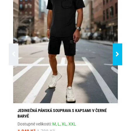
JEDINEČNÁ PÁNSKÁ SOUPRAVA S KAPSAMI V ČERNÉ
MA
BARVĚ
Dos
Dostupné velikosti:
M,
L,
XL,
XXL
1 