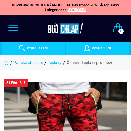
NEPROPÁSNI MEGA VÝPRODEJ se slevami do 70%! 🔝Top slevy
kategorie»»»
VÝPRODEJ
0
VYHLEDÁVÁNÍ
PŘIHLÁSIT SE
Pánské oblečení
Tepláky
Červené tepláky pro muže
SLEVA -31%