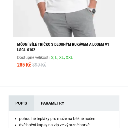
MÓDNÍ BÍLÉ TRIČKO S DLOUHÝM RUKÁVEM A LOGEM V1
TR
LSCL-0102
41
Dostupné velikosti:
S,
L,
XL,
XXL
285 Kč
399 Kč
POPIS
PARAMETRY
pohodlné tepláky pro muže na běžné nošení
dvě boční kapsy na zip ve výrazné barvě