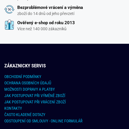
Bezproblémové vrácení a výměna
zboží do 14 dnů od jeho převzetí
Ověřený e-shop od roku 2013
Více než 140 000 zákazníků
ZÁKAZNICKY SERVIS
OBCHODNÍ PODMÍNKY
OCHRANA OSOBNÍCH ÚDAJŮ
MOŽNOSTI DOPRAVY A PLATBY
JAK POSTUPOVAT PŘI VÝMĚNĚ ZBOŽÍ
JAK POSTUPOVAT PŘI VRÁCENÍ ZBOŽÍ
KONTAKTY
ČASTO KLADENÉ DOTAZY
ODSTOUPENÍ OD SMLOUVY - ONLINE FORMULÁŘ