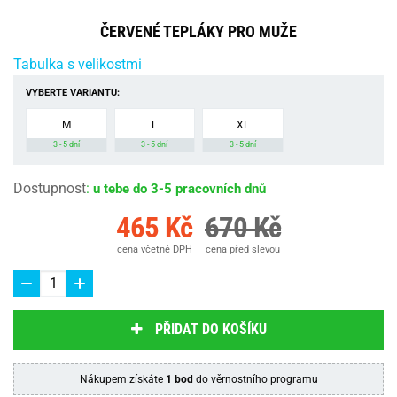
ČERVENÉ TEPLÁKY PRO MUŽE
Tabulka s velikostmi
VYBERTE VARIANTU:
M
L
XL
3 - 5 dní
3 - 5 dní
3 - 5 dní
Dostupnost
:
u tebe do 3-5 pracovních dnů
465 Kč
670 Kč
cena včetně DPH
cena před slevou
PŘIDAT DO KOŠÍKU
Nákupem získáte
1 bod
do věrnostního programu