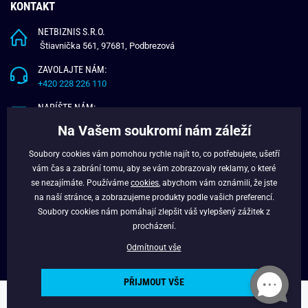
KONTAKT
NETBIZNIS S.R.O.
Štiavnička 561, 97681, Podbrezová
ZAVOLAJTE NÁM:
+420 228 226 110
NAPÍŠTE NÁM:
info@budchlap.cz
Na Vašem soukromí nám záleží
UŽITEČNÉ INFORMACE
Soubory cookies vám pomohou rychle najít to, co potřebujete, ušetří
vám čas a zabrání tomu, aby se vám zobrazovaly reklamy, o které
O NÁS
se nezajímáte. Používáme
cookies
, abychom vám oznámili, že jste
VĚRNOSTNÍ PROGRAM
na naší stránce, a zobrazujeme produkty podle vašich preferencí.
BLOG
Soubory cookies nám pomáhají zlepšit váš vylepšený zážitek z
FACEBOOK
procházení.
Odmítnout vše
PŘIJMOUT VŠE
Copyright © 2024 - Budchlap.cz Všechna práva vyhrazena. webdesign ©