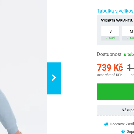
Tabulka s velikos
VYBERTE VARIANTU:
S
M
3 - 5 dní
3 - 5 d
Dostupnost
:
u te
739 Kč
1
cena včetně DPH
ce
Nákupe
Doprava: Zasil
Dopr