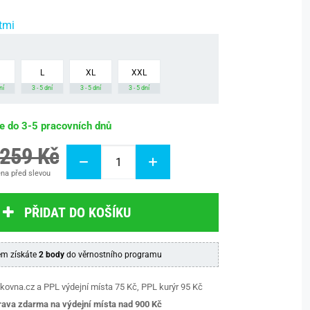
tmi
L
XL
XXL
ní
3 - 5 dní
3 - 5 dní
3 - 5 dní
be do 3-5 pracovních dnů
 259 Kč
na před slevou
PŘIDAT DO KOŠÍKU
m získáte
2 body
do věrnostního programu
kovna.cz a PPL výdejní místa 75 Kč, PPL kurýr 95 Kč
ava zdarma na výdejní místa nad 9
00 Kč