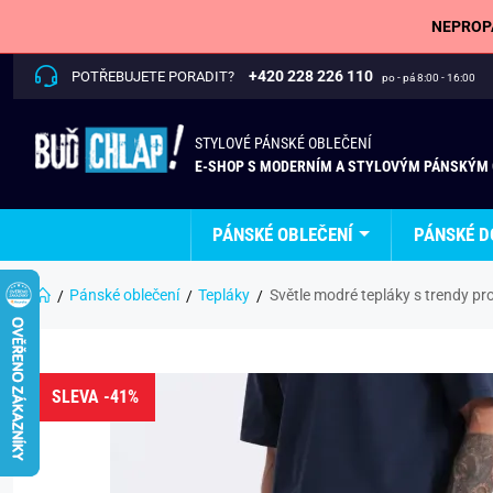
NEPROPÁ
+420 228 226 110
POTŘEBUJETE PORADIT?
po - pá 8:00 - 16:00
STYLOVÉ PÁNSKÉ OBLEČENÍ
E-SHOP S MODERNÍM A STYLOVÝM PÁNSKÝM
PÁNSKÉ OBLEČENÍ
PÁNSKÉ D
Pánské oblečení
Tepláky
Světle modré tepláky s trendy p
SLEVA -41%