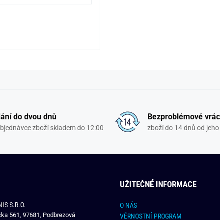
ání do dvou dnů
Bezproblémové vrác
objednávce zboží skladem do 12:00
zboží do 14 dnů od jeho 
UŽITEČNÉ INFORMACE
IS S.R.O.
O NÁS
čka 561, 97681, Podbrezová
VĚRNOSTNÍ PROGRAM