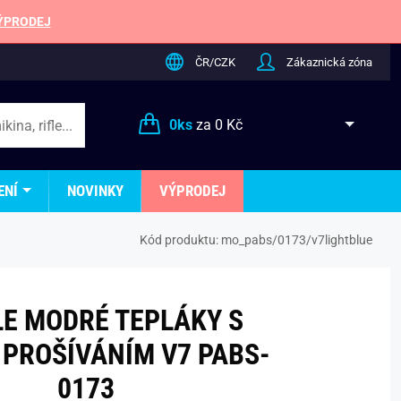
ÝPRODEJ
ČR/CZK
Zákaznická zóna
0
ks
za
0 Kč
ENÍ
NOVINKY
VÝPRODEJ
Kód produktu:
mo_pabs/0173/v7lightblue
LE MODRÉ TEPLÁKY S
 PROŠÍVÁNÍM V7 PABS-
0173