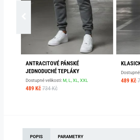
ANTRACITOVÉ PÁNSKÉ
KLASIC
JEDNODUCHÉ TEPLÁKY
Dostupné 
489 Kč
Dostupné velikosti:
M,
L,
XL,
XXL
489 Kč
734 Kč
POPIS
PARAMETRY