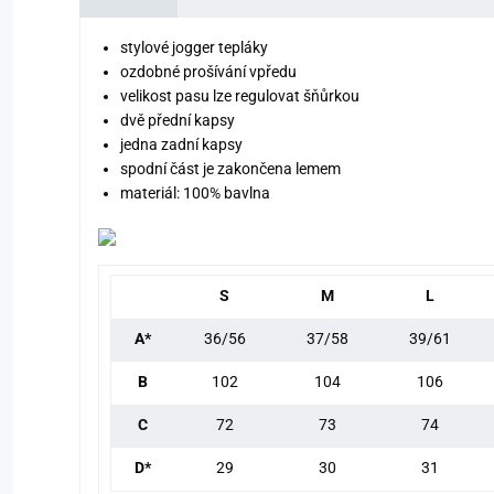
stylové jogger tepláky
ozdobné prošívání vpředu
velikost pasu lze regulovat šňůrkou
dvě přední kapsy
jedna zadní kapsy
spodní část je zakončena lemem
materiál: 100% bavlna
S
M
L
A*
36/56
37/58
39/61
B
102
104
106
C
72
73
74
D*
29
30
31