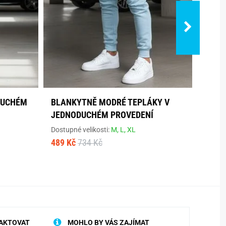
DUCHÉM
BLANKYTNĚ MODRÉ TEPLÁKY V
NEBE
JEDNODUCHÉM PROVEDENÍ
JEDN
Dostupné velikosti:
M,
L,
XL
Dostup
489 Kč
734 Kč
489 K
AKTOVAT
MOHLO BY VÁS ZAJÍMAT