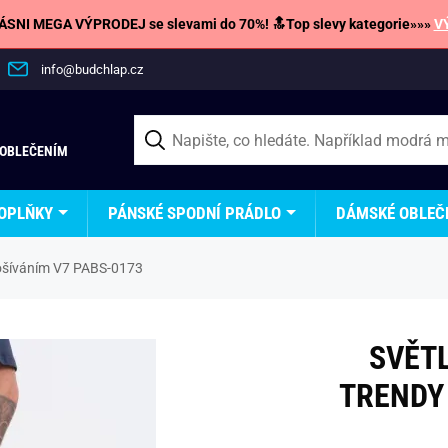
SNI MEGA VÝPRODEJ se slevami do 70%! 🔝Top slevy kategorie»»»
V
info@budchlap.cz
 OBLEČENÍM
OPLŇKY
PÁNSKÉ SPODNÍ PRÁDLO
DÁMSKÉ OBLEČ
rošíváním V7 PABS-0173
SVĚT
TRENDY