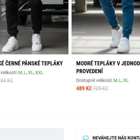
KÉ ČERNÉ PÁNSKÉ TEPLÁKY
MODRÉ TEPLÁKY V JEDNO
PROVEDENÍ
velikosti:
M,
L,
XL,
XXL
734 Kč
Dostupné velikosti:
M,
L,
XL
489 Kč
705 Kč
NEVÁHEJTE NÁS KONT