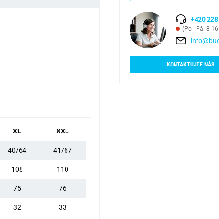
+420 228
(Po - Pá: 8-16
info@bud
KONTAKTUJTE NÁS
XL
XXL
40/64
41/67
108
110
75
76
32
33