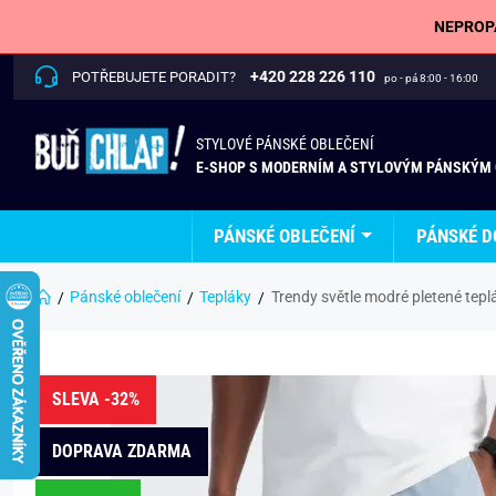
NEPROPÁ
+420 228 226 110
POTŘEBUJETE PORADIT?
po - pá 8:00 - 16:00
STYLOVÉ PÁNSKÉ OBLEČENÍ
E-SHOP S MODERNÍM A STYLOVÝM PÁNSKÝM
PÁNSKÉ OBLEČENÍ
PÁNSKÉ D
Pánské oblečení
Tepláky
Trendy světle modré pletené tep
SLEVA -32%
DOPRAVA ZDARMA