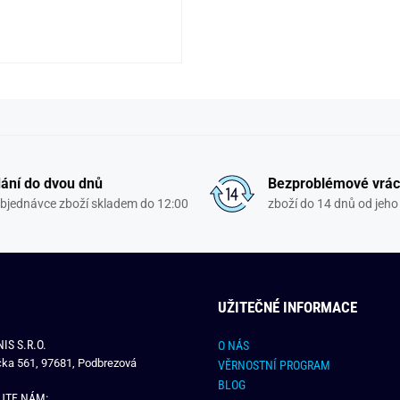
ání do dvou dnů
Bezproblémové vrác
objednávce zboží skladem do 12:00
zboží do 14 dnů od jeho 
UŽITEČNÉ INFORMACE
IS S.R.O.
O NÁS
čka 561, 97681, Podbrezová
VĚRNOSTNÍ PROGRAM
BLOG
JTE NÁM: