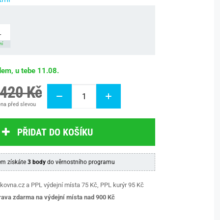
L
ní
dem, u tebe 11.08.
 420 Kč
na před slevou
PŘIDAT DO KOŠÍKU
m získáte
3 body
do věrnostního programu
kovna.cz a PPL výdejní místa 75 Kč, PPL kurýr 95 Kč
ava zdarma na výdejní místa nad 9
00 Kč