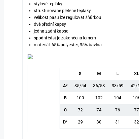
stylové tepláky
strukturované pletené tepláky
velikost pasu lze regulovat šňůrkou
dvě přední kapsy
jedna zadní kapsa
spodní část je zakončena lemem
materiál: 65% polyester, 35% bavlna
S
M
L
X
A*
35/54
36/58
38/59
42/
B
100
102
104
10
C
72
74
76
77
D*
29
30
31
32