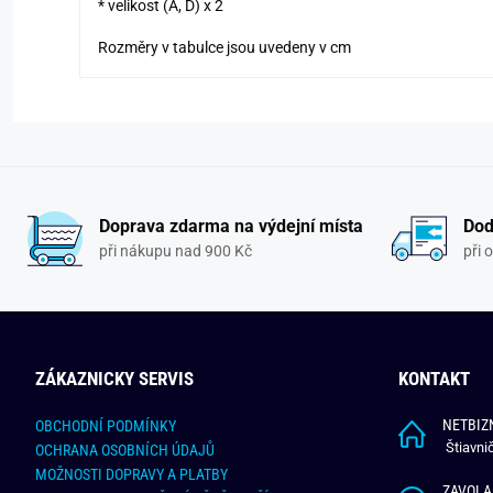
* velikost (A, D) x 2
Rozměry v tabulce jsou uvedeny v cm
Doprava zdarma na výdejní místa
Dod
při nákupu nad 900 Kč
při 
ZÁKAZNICKY SERVIS
KONTAKT
NETBIZN
OBCHODNÍ PODMÍNKY
Štiavni
OCHRANA OSOBNÍCH ÚDAJŮ
MOŽNOSTI DOPRAVY A PLATBY
ZAVOLA