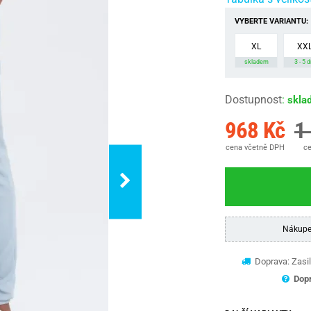
VYBERTE VARIANTU:
XL
XX
skladem
3 - 5 d
Dostupnost
:
skla
968 Kč
1
cena včetně DPH
ce
Nákupe
Doprava: Zasil
Dopr