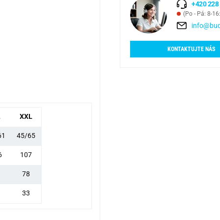
+420 228
(Po - Pá: 8-16
info@bud
KONTAKTUJTE NÁS
L
XXL
61
45/65
6
107
78
33