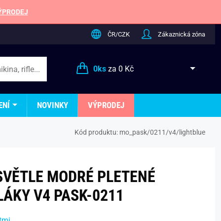
ÝPRODEJ
ČR/CZK
Zákaznická zóna
0
ks
za
0 Kč
ENÍ
NOVINKY
VÝPRODEJ
Kód produktu:
mo_pask/0211/v4/lightblue
SVĚTLE MODRÉ PLETENÉ
LÁKY V4 PASK-0211
tmi