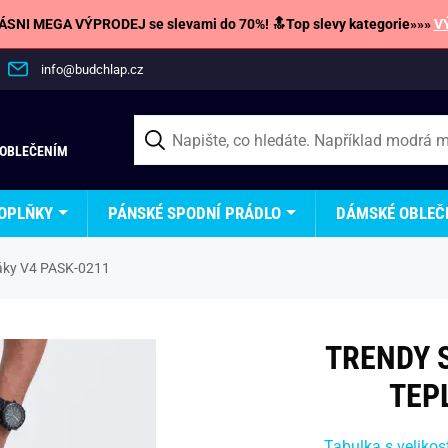
SNI MEGA VÝPRODEJ se slevami do 70%! 🔝Top slevy kategorie»»»
V
info@budchlap.cz
 OBLEČENÍM
OPLŇKY
PÁNSKÉ SPODNÍ PRÁDLO
DÁMSKÉ OBLEČ
láky V4 PASK-0211
TRENDY 
TEP
Tabulka s velikos