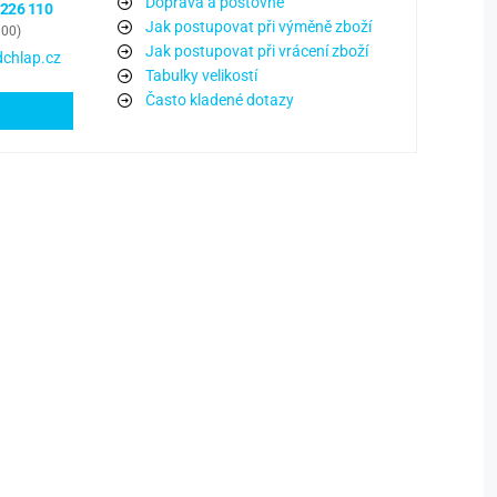
Doprava a poštovné
 226 110
Jak postupovat při výměně zboží
:00)
Jak postupovat při vrácení zboží
chlap.cz
Tabulky velikostí
Často kladené dotazy