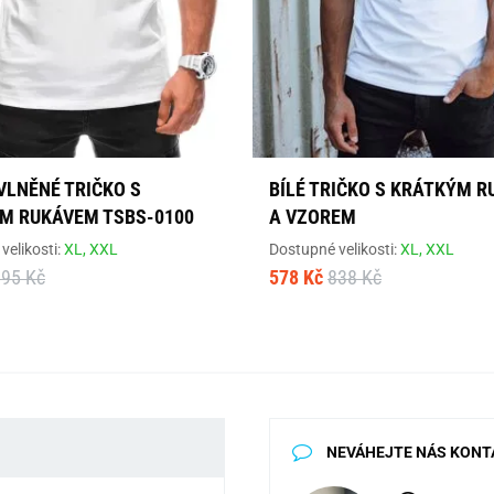
VLNĚNÉ TRIČKO S
BÍLÉ TRIČKO S KRÁTKÝM 
M RUKÁVEM TSBS-0100
A VZOREM
velikosti:
XL,
XXL
Dostupné velikosti:
XL,
XXL
395 Kč
578 Kč
838 Kč
NEVÁHEJTE NÁS KONT