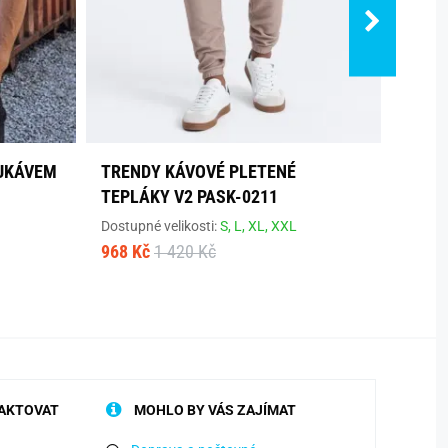
RUKÁVEM
TRENDY KÁVOVÉ PLETENÉ
ANTR
TEPLÁKY V2 PASK-0211
JEDN
Dostupné velikosti:
S,
L,
XL,
XXL
Dostup
968 Kč
1 420 Kč
489 K
AKTOVAT
MOHLO BY VÁS ZAJÍMAT