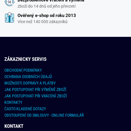
Bezproblémové vrácení a výměna
zboží do 14 dnů od jeho převzetí
Ověřený e-shop od roku 2013
Více než 140 000 zákazníků
ZÁKAZNICKY SERVIS
OBCHODNÍ PODMÍNKY
OCHRANA OSOBNÍCH ÚDAJŮ
MOŽNOSTI DOPRAVY A PLATBY
JAK POSTUPOVAT PŘI VÝMĚNĚ ZBOŽÍ
JAK POSTUPOVAT PŘI VRÁCENÍ ZBOŽÍ
KONTAKTY
ČASTO KLADENÉ DOTAZY
ODSTOUPENÍ OD SMLOUVY - ONLINE FORMULÁŘ
KONTAKT