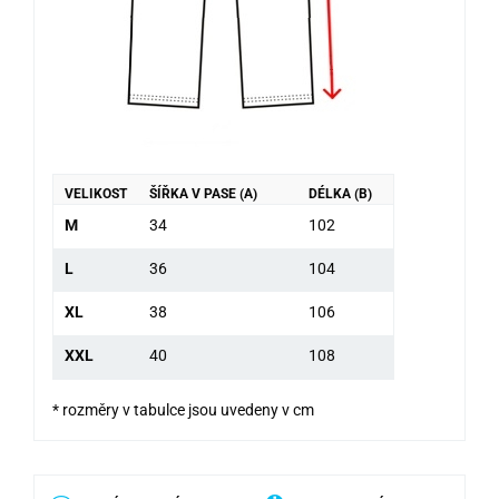
VELIKOST
ŠÍŘKA V PASE (A)
DÉLKA (B)
M
34
102
L
36
104
XL
38
106
XXL
40
108
* rozměry v tabulce jsou uvedeny v cm