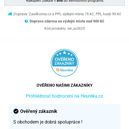
Nákupem získáte
1 bod
do věrnostního programu
Doprava: Zasilkovna.cz a PPL výdejní místa 75 Kč, PPL kurýr 95 Kč
Doprava zdarma na výdejní místa nad 9
00 Kč
Kód produktu:
sw_ux3625
OVĚŘENO NAŠIMI ZÁKAZNÍKY
Prohlédnout hodnocení na Heuréka.cz
Ověřený zákazník
S obchodem je dobrá spolupráce !