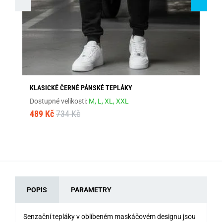
KLASICKÉ ČERNÉ PÁNSKÉ TEPLÁKY
NÁ
Dostupné velikosti:
M,
L,
XL,
XXL
Dos
489 Kč
734 Kč
46
POPIS
PARAMETRY
Senzační tepláky v oblíbeném maskáčovém designu jsou