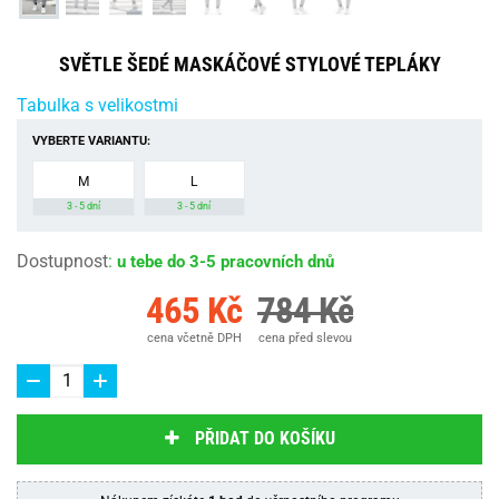
SVĚTLE ŠEDÉ MASKÁČOVÉ STYLOVÉ TEPLÁKY
Tabulka s velikostmi
VYBERTE VARIANTU:
M
L
3 - 5 dní
3 - 5 dní
Dostupnost
:
u tebe do 3-5 pracovních dnů
465 Kč
784 Kč
cena včetně DPH
cena před slevou
PŘIDAT DO KOŠÍKU