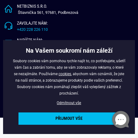
NETBIZNIS S.R.O.
Štiavnička 561, 97681, Podbrezová
ZAVOLAJTE NÁM:
+420 228 226 110
NAPÍŠTE NÁM:
info@budchlap.cz
Na Vašem soukromí nám záleží
UŽITEČNÉ INFORMACE
Soubory cookies vám pomohou rychle najít to, co potřebujete, ušetří
vám čas a zabrání tomu, aby se vám zobrazovaly reklamy, o které
O NÁS
se nezajímáte. Používáme
cookies
, abychom vám oznámili, že jste
VĚRNOSTNÍ PROGRAM
na naší stránce, a zobrazujeme produkty podle vašich preferencí.
BLOG
Soubory cookies nám pomáhají zlepšit váš vylepšený zážitek z
FACEBOOK
procházení.
Odmítnout vše
PŘIJMOUT VŠE
Copyright © 2024 - Budchlap.cz Všechna práva vyhrazena. webdesign ©
litvanyi.sk