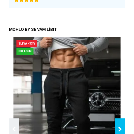
MOHLO BY SE VÁM LÍBIT
SLEVA -33%
SLE
SKLADEM
SK