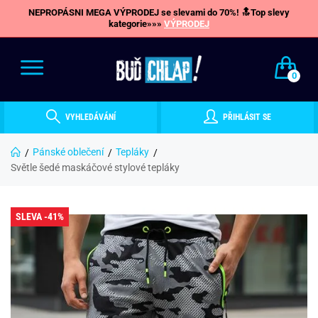
NEPROPÁSNI MEGA VÝPRODEJ se slevami do 70%! 🔝Top slevy
kategorie»»»
VÝPRODEJ
0
VYHLEDÁVÁNÍ
PŘIHLÁSIT SE
Pánské oblečení
Tepláky
Světle šedé maskáčové stylové tepláky
SLEVA -41%