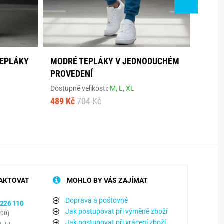
TEPLÁKY
MODRÉ TEPLÁKY V JEDNODUCHÉM
BLAN
PROVEDENÍ
JEDN
Dostupné velikosti:
M,
L,
XL
Dostup
489 Kč
704 Kč
489 K
AKTOVAT
MOHLO BY VÁS ZAJÍMAT
Doprava a poštovné
 226 110
Jak postupovat při výměně zboží
:00)
Jak postupovat při vrácení zboží