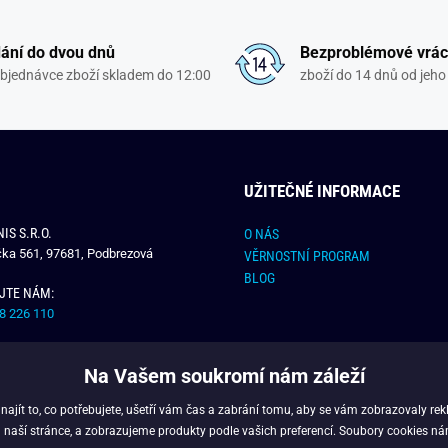
ání do dvou dnů
Bezproblémové vrác
objednávce zboží skladem do 12:00
zboží do 14 dnů od jeho 
UŽITEČNÉ INFORMACE
IS S.R.O.
O NÁS
čka 561, 97681, Podbrezová
VĚRNOSTNÍ PROGRAM
BLOG
JTE NÁM:
8 226 110
E NÁM:
Na Vašem soukromí nám záleží
dchlap.cz
jít to, co potřebujete, ušetří vám čas a zabrání tomu, aby se vám zobrazovaly rek
 naší stránce, a zobrazujeme produkty podle vašich preferencí. Soubory cookies ná