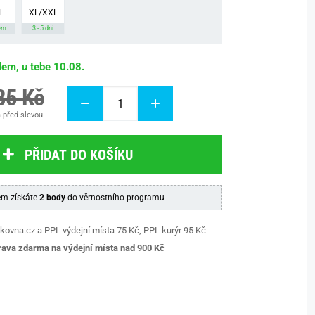
L
XL/XXL
em
3 - 5 dní
dem, u tebe 10.08.
85 Kč
 před slevou
PŘIDAT DO KOŠÍKU
m získáte
2 body
do věrnostního programu
kovna.cz a PPL výdejní místa 75 Kč, PPL kurýr 95 Kč
ava zdarma na výdejní místa nad 9
00 Kč