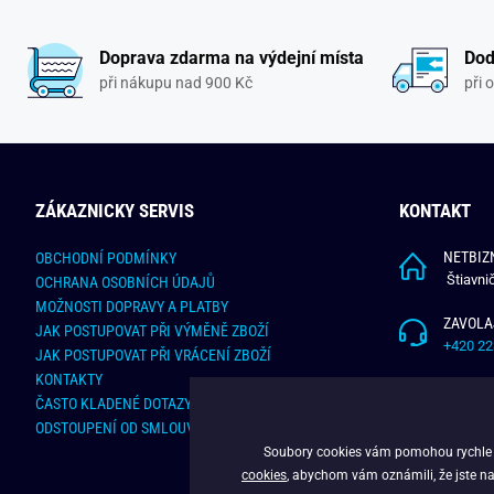
Doprava zdarma na výdejní místa
Dod
při nákupu nad 900 Kč
při 
ZÁKAZNICKY SERVIS
KONTAKT
NETBIZN
OBCHODNÍ PODMÍNKY
Štiavni
OCHRANA OSOBNÍCH ÚDAJŮ
MOŽNOSTI DOPRAVY A PLATBY
ZAVOLA
JAK POSTUPOVAT PŘI VÝMĚNĚ ZBOŽÍ
+420 22
JAK POSTUPOVAT PŘI VRÁCENÍ ZBOŽÍ
KONTAKTY
NAPÍŠT
ČASTO KLADENÉ DOTAZY
info@bu
ODSTOUPENÍ OD SMLOUVY - ONLINE FORMULÁŘ
Soubory cookies vám pomohou rychle na
cookies
, abychom vám oznámili, že jste na