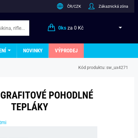
ČR/CZK
Zákaznická zóna
0
ks
za
0 Kč
ENÍ
NOVINKY
VÝPRODEJ
Kód produktu:
sw_ux4271
 GRAFITOVÉ POHODLNÉ
TEPLÁKY
tmi