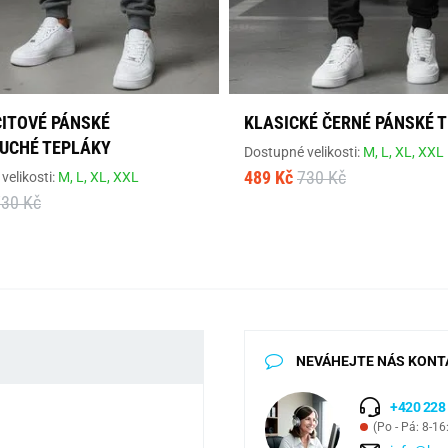
ITOVÉ PÁNSKÉ
KLASICKÉ ČERNÉ PÁNSKÉ 
UCHÉ TEPLÁKY
Dostupné velikosti:
M,
L,
XL,
XXL
489 Kč
730 Kč
velikosti:
M,
L,
XL,
XXL
730 Kč
NEVÁHEJTE NÁS KONT
+420 228
(Po - Pá: 8-16