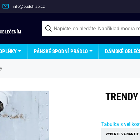
info@budchlap.cz
 OBLEČENÍM
OPLŇKY
PÁNSKÉ SPODNÍ PRÁDLO
DÁMSKÉ OBLEČ
ky
TRENDY
Tabulka s velikos
VYBERTE VARIANTU: