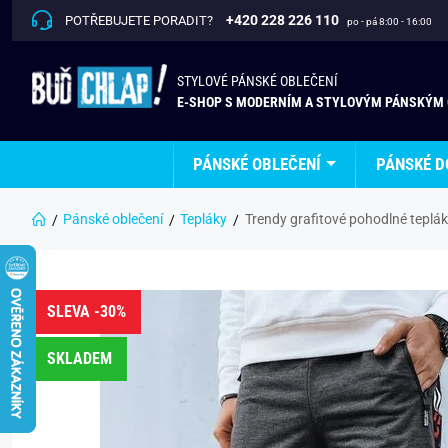
+420 228 226 110
POTŘEBUJETE PORADIT?
po - pá 8:00 - 16:00
STYLOVÉ PÁNSKÉ OBLEČENÍ
E-SHOP S MODERNÍM A STYLOVÝM PÁNSKÝM
PÁNSKÉ OBLEČENÍ
PÁNSKÉ D
Pánské oblečení
Tepláky
Trendy grafitové pohodlné teplá
SLEVA -30%
SKLADEM