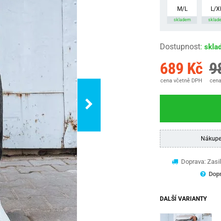
M/L
L/X
skladem
sklad
Dostupnost
:
skla
689 Kč
9
cena včetně DPH
cena
Nákupe
Doprava: Zasil
Dopr
DALŠÍ VARIANTY