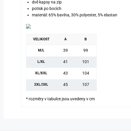
dvě kapsy na zip
potisk po bocích
materiál: 65% bavlna, 30% polyester, 5% elastan
VELIKOST
A
B
39
99
M/L
41
101
L/XL
43
104
XL/XXL
45
107
2XL/3XL
* rozměry v tabulce jsou uvedeny v cm