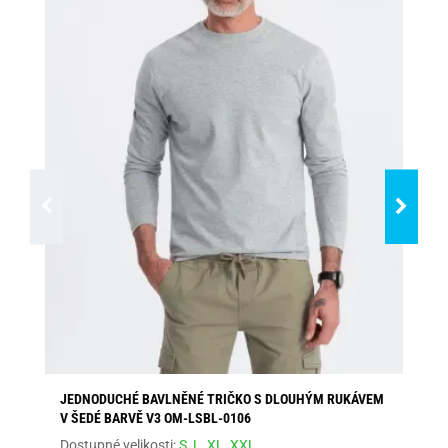
JEDNODUCHÉ BAVLNĚNÉ TRIČKO S DLOUHÝM RUKÁVEM
ČE
V ŠEDÉ BARVĚ V3 OM-LSBL-0106
LS
Dostupné velikosti:
S,
L,
XL,
XXL
Dos