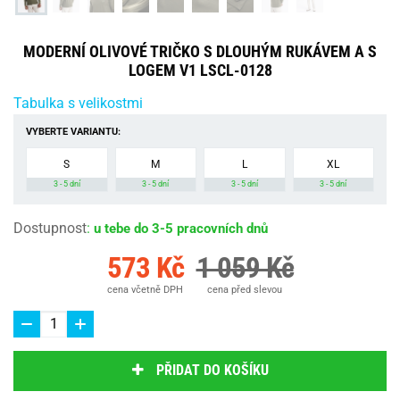
MODERNÍ OLIVOVÉ TRIČKO S DLOUHÝM RUKÁVEM A S
LOGEM V1 LSCL-0128
Tabulka s velikostmi
VYBERTE VARIANTU:
S
M
L
XL
3 - 5 dní
3 - 5 dní
3 - 5 dní
3 - 5 dní
Dostupnost
:
u tebe do 3-5 pracovních dnů
573 Kč
1 059 Kč
cena včetně DPH
cena před slevou
PŘIDAT DO KOŠÍKU