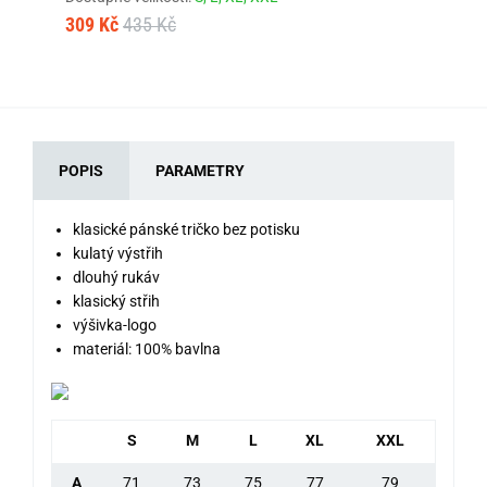
309 Kč
435 Kč
34
POPIS
PARAMETRY
klasické pánské tričko bez potisku
kulatý výstřih
dlouhý rukáv
klasický střih
výšivka-logo
materiál: 100% bavlna
S
M
L
XL
XXL
A
71
73
75
77
79