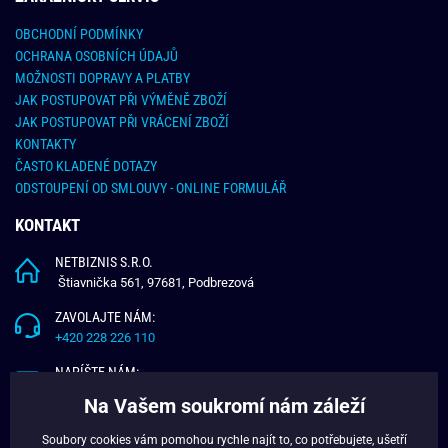
OBCHODNÍ PODMÍNKY
OCHRANA OSOBNÍCH ÚDAJŮ
MOŽNOSTI DOPRAVY A PLATBY
JAK POSTUPOVAT PŘI VÝMĚNĚ ZBOŽÍ
JAK POSTUPOVAT PŘI VRÁCENÍ ZBOŽÍ
KONTAKTY
ČASTO KLADENÉ DOTAZY
ODSTOUPENÍ OD SMLOUVY - ONLINE FORMULÁŘ
KONTAKT
NETBIZNIS S.R.O.
Štiavnička 561, 97681, Podbrezová
ZAVOLAJTE NÁM:
+420 228 226 110
NAPÍŠTE NÁM:
info@budchlap.cz
Na Vašem soukromí nám záleží
UŽITEČNÉ INFORMACE
Soubory cookies vám pomohou rychle najít to, co potřebujete, ušetří