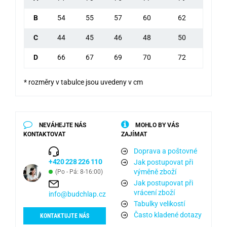
B
54
55
57
60
62
C
44
45
46
48
50
D
66
67
69
70
72
* rozměry v tabulce jsou uvedeny v cm
NEVÁHEJTE NÁS
MOHLO BY VÁS
KONTAKTOVAT
ZAJÍMAT
Doprava a poštovné
+420 228 226 110
Jak postupovat při
výměně zboží
(Po - Pá: 8-16:00)
Jak postupovat při
vrácení zboží
info@budchlap.cz
Tabulky velikostí
Často kladené dotazy
KONTAKTUJTE NÁS