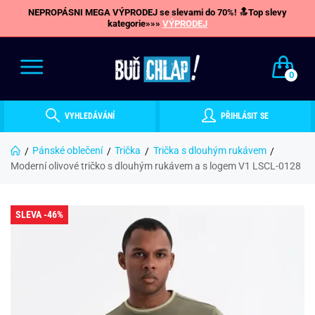
NEPROPÁSNI MEGA VÝPRODEJ se slevami do 70%! 🔝Top slevy
kategorie»»»
VÝPRODEJ
0
VYHLEDÁVÁNÍ
PŘIHLÁSIT SE
Pánské oblečení
Trička
Trička s dlouhým rukávem
Moderní olivové tričko s dlouhým rukávem a s logem V1 LSCL-0128
SLEVA -46%