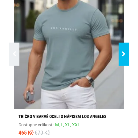
TRIČKO V BARVĚ OCELI S NÁPISEM LOS ANGELES
ŠE
Dostupné velikosti:
M,
L,
XL,
XXL
Dos
465 Kč
670 Kč
46