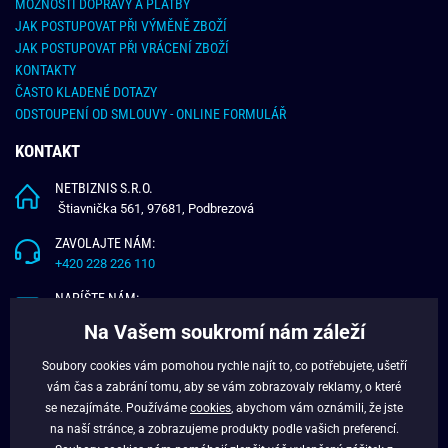
MOŽNOSTI DOPRAVY A PLATBY
JAK POSTUPOVAT PŘI VÝMĚNĚ ZBOŽÍ
JAK POSTUPOVAT PŘI VRÁCENÍ ZBOŽÍ
KONTAKTY
ČASTO KLADENÉ DOTAZY
ODSTOUPENÍ OD SMLOUVY - ONLINE FORMULÁŘ
KONTAKT
NETBIZNIS S.R.O.
Štiavnička 561, 97681, Podbrezová
ZAVOLAJTE NÁM:
+420 228 226 110
NAPÍŠTE NÁM:
info@budchlap.cz
Na Vašem soukromí nám záleží
UŽITEČNÉ INFORMACE
Soubory cookies vám pomohou rychle najít to, co potřebujete, ušetří
vám čas a zabrání tomu, aby se vám zobrazovaly reklamy, o které
O NÁS
se nezajímáte. Používáme
cookies
, abychom vám oznámili, že jste
VĚRNOSTNÍ PROGRAM
na naší stránce, a zobrazujeme produkty podle vašich preferencí.
BLOG