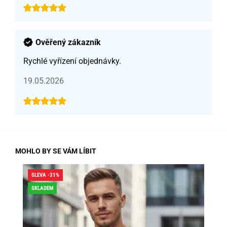
Ověřený zákazník
Rychlé vyřízení objednávky.
19.05.2026
MOHLO BY SE VÁM LÍBIT
SLEVA -31%
SLE
SKLADEM
SK