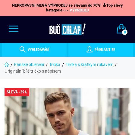
NEPROPÁSNI MEGA VÝPRODEJ se slevami do 70%! 🔝Top slevy
kategorie»»»
VÝPRODEJ
0
VYHLEDÁVÁNÍ
PŘIHLÁSIT SE
Pánské oblečení
Trička
Trička s krátkým rukávem
Originální bílé tričko s nápisem
SLEVA -29%