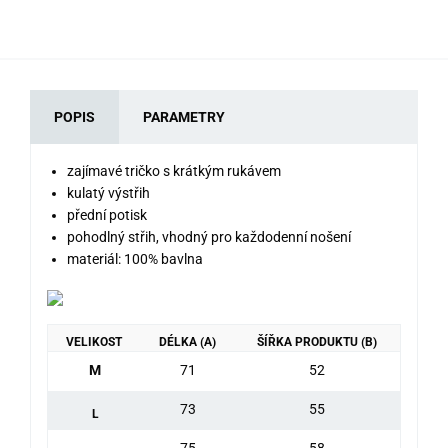
POPIS
PARAMETRY
zajímavé tričko s krátkým rukávem
kulatý výstřih
přední potisk
pohodlný střih, vhodný pro každodenní nošení
materiál: 100% bavlna
VELIKOST
DÉLKA (A)
ŠÍŘKA PRODUKTU (B)
M
71
52
73
55
L
75
58