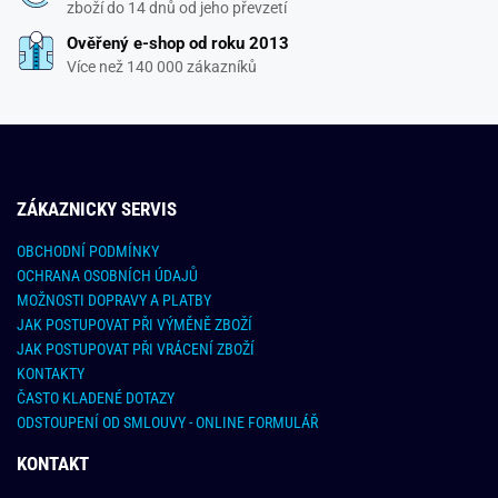
zboží do 14 dnů od jeho převzetí
Ověřený e-shop od roku 2013
Více než 140 000 zákazníků
ZÁKAZNICKY SERVIS
OBCHODNÍ PODMÍNKY
OCHRANA OSOBNÍCH ÚDAJŮ
MOŽNOSTI DOPRAVY A PLATBY
JAK POSTUPOVAT PŘI VÝMĚNĚ ZBOŽÍ
JAK POSTUPOVAT PŘI VRÁCENÍ ZBOŽÍ
KONTAKTY
ČASTO KLADENÉ DOTAZY
ODSTOUPENÍ OD SMLOUVY - ONLINE FORMULÁŘ
KONTAKT