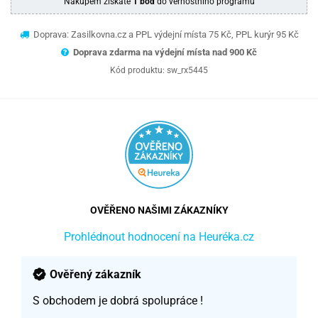
Nákupem získáte
1 bod
do věrnostního programu
Doprava: Zasilkovna.cz a PPL výdejní místa 75 Kč, PPL kurýr 95 Kč
Doprava zdarma na výdejní místa nad 9
00 Kč
Kód produktu:
sw_rx5445
OVĚŘENO NAŠIMI ZÁKAZNÍKY
Prohlédnout hodnocení na Heuréka.cz
Ověřený zákazník
S obchodem je dobrá spolupráce !