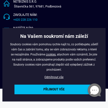
NETBIZNIS S.R.O.
Štiavnička 561, 97681, Podbrezová
ZAVOLAJTE NÁM:
+420 228 226 110
NAPÍŠTE NÁM:
info@budchlap.cz
Na Vašem soukromí nám záleží
UŽITEČNÉ INFORMACE
Soubory cookies vám pomohou rychle najít to, co potřebujete, ušetří
vám čas a zabrání tomu, aby se vám zobrazovaly reklamy, o které
O NÁS
se nezajímáte. Používáme
cookies
, abychom vám oznámili, že jste
VĚRNOSTNÍ PROGRAM
na naší stránce, a zobrazujeme produkty podle vašich preferencí.
BLOG
Soubory cookies nám pomáhají zlepšit váš vylepšený zážitek z
FACEBOOK
procházení.
Odmítnout vše
PŘIJMOUT VŠE
Copyright © 2024 - Budchlap.cz Všechna práva vyhrazena. webdesign ©
litvanyi.sk