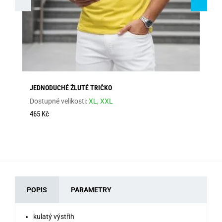
JEDNODUCHÉ ŽLUTÉ TRIČKO
OR
PO
Dostupné velikosti:
XL,
XXL
Dos
465 Kč
46
POPIS
PARAMETRY
kulatý výstřih