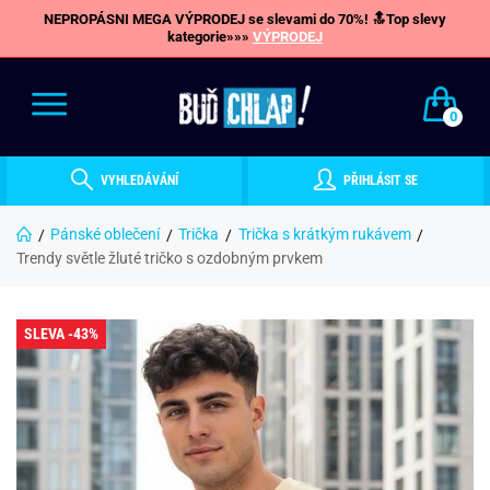
NEPROPÁSNI MEGA VÝPRODEJ se slevami do 70%! 🔝Top slevy
kategorie»»»
VÝPRODEJ
0
VYHLEDÁVÁNÍ
PŘIHLÁSIT SE
Pánské oblečení
Trička
Trička s krátkým rukávem
Trendy světle žluté tričko s ozdobným prvkem
SLEVA -43%