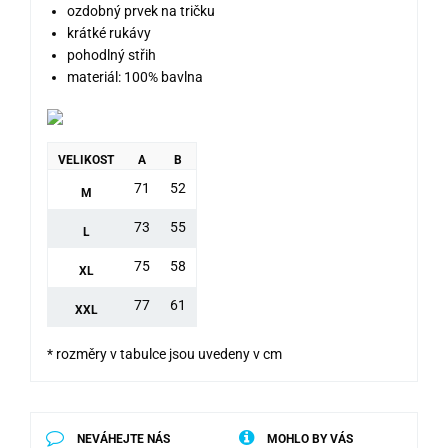
ozdobný prvek na tričku
krátké rukávy
pohodlný střih
materiál: 100% bavlna
VELIKOST
A
B
71
52
M
73
55
L
75
58
XL
77
61
XXL
* rozměry v tabulce jsou uvedeny v cm
NEVÁHEJTE NÁS
MOHLO BY VÁS