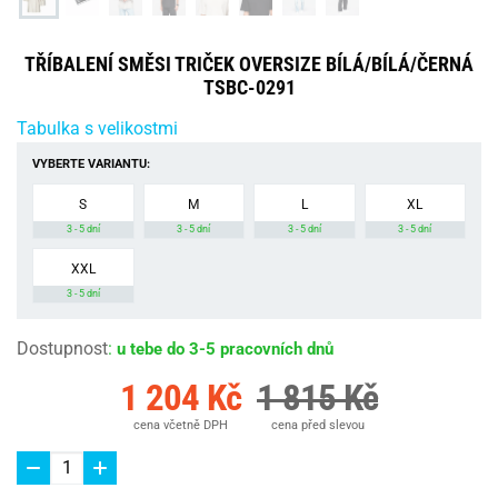
TŘÍBALENÍ SMĚSI TRIČEK OVERSIZE BÍLÁ/BÍLÁ/ČERNÁ
TSBC-0291
Tabulka s velikostmi
VYBERTE VARIANTU:
S
M
L
XL
3 - 5 dní
3 - 5 dní
3 - 5 dní
3 - 5 dní
XXL
3 - 5 dní
Dostupnost
:
u tebe do 3-5 pracovních dnů
1 204 Kč
1 815 Kč
cena včetně DPH
cena před slevou