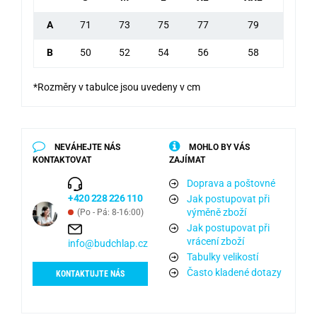
A
71
73
75
77
79
B
50
52
54
56
58
*Rozměry v tabulce jsou uvedeny v cm
NEVÁHEJTE NÁS
MOHLO BY VÁS
KONTAKTOVAT
ZAJÍMAT
Doprava a poštovné
+420 228 226 110
Jak postupovat při
výměně zboží
(Po - Pá: 8-16:00)
Jak postupovat při
vrácení zboží
info@budchlap.cz
Tabulky velikostí
Často kladené dotazy
KONTAKTUJTE NÁS