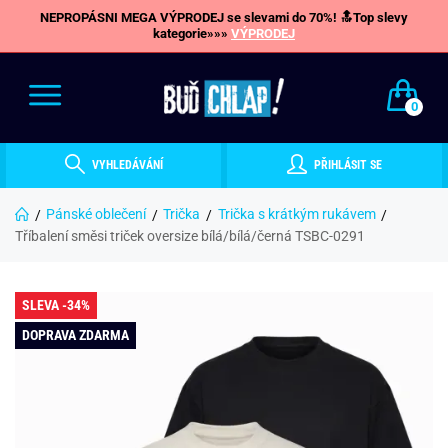
NEPROPÁSNI MEGA VÝPRODEJ se slevami do 70%! 🔝Top slevy
kategorie»»»
VÝPRODEJ
0
VYHLEDÁVÁNÍ
PŘIHLÁSIT SE
Pánské oblečení
Trička
Trička s krátkým rukávem
Tříbalení směsi triček oversize bílá/bílá/černá TSBC-0291
SLEVA -34%
DOPRAVA ZDARMA