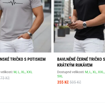
ÁNSKÉ TRIČKO S POTISKEM
BAVLNĚNÉ ČERNÉ TRIČKO 
KRÁTKÝM RUKÁVEM
velikosti:
M,
L,
XL,
XXL
Dostupné velikosti:
M,
L,
XL,
XXL
5XL
673 Kč
355 Kč
505 Kč