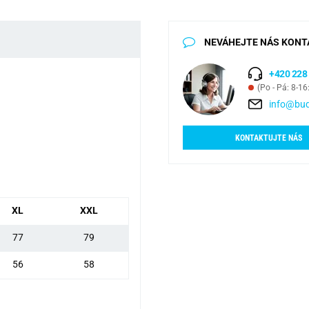
NEVÁHEJTE NÁS KONT
+420 228
(Po - Pá: 8-16
info@bud
KONTAKTUJTE NÁS
XL
XXL
77
79
56
58