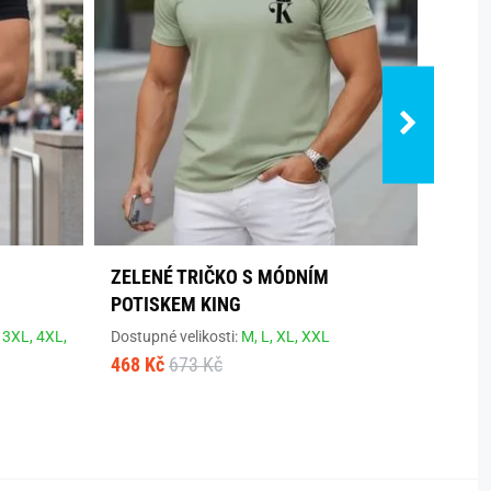
S
ZELENÉ TRIČKO S MÓDNÍM
BAVL
POTISKEM KING
KRÁT
,
3XL,
4XL,
Dostupné velikosti:
M,
L,
XL,
XXL
Dostup
468 Kč
673 Kč
355 K