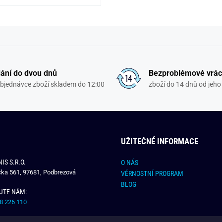
ání do dvou dnů
Bezproblémové vrác
objednávce zboží skladem do 12:00
zboží do 14 dnů od jeho 
UŽITEČNÉ INFORMACE
IS S.R.O.
O NÁS
čka 561, 97681, Podbrezová
VĚRNOSTNÍ PROGRAM
BLOG
JTE NÁM:
8 226 110
E NÁM: