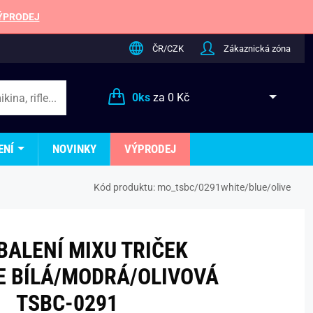
ÝPRODEJ
ČR/CZK
Zákaznická zóna
0
ks
za
0 Kč
ENÍ
NOVINKY
VÝPRODEJ
Kód produktu:
mo_tsbc/0291white/blue/olive
BALENÍ MIXU TRIČEK
E BÍLÁ/MODRÁ/OLIVOVÁ
TSBC-0291