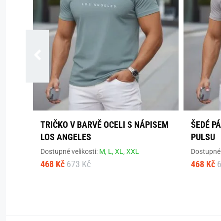
TRIČKO V BARVĚ OCELI S NÁPISEM
ŠEDÉ P
LOS ANGELES
PULSU
Dostupné velikosti:
M,
L,
XL,
XXL
Dostupné 
468 Kč
673 Kč
468 Kč