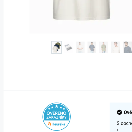
Ově
S obch
!