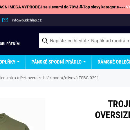
SNI MEGA VÝPRODEJ se slevami do 70%! 🔝Top slevy kategorie»»»
V
info@budchlap.cz
 OBLEČENÍM
OPLŇKY
PÁNSKÉ SPODNÍ PRÁDLO
DÁMSKÉ OBLEČ
lení mixu triček oversize bílá/modrá/olivová TSBC-0291
TROJ
OVERSIZ