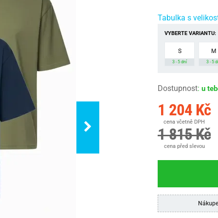
Tabulka s velikos
VYBERTE VARIANTU:
S
M
3 - 5 dní
3 - 5 d
Dostupnost
:
u te
1 204 Kč
cena včetně DPH
1 815 Kč
cena před slevou
Nákupe