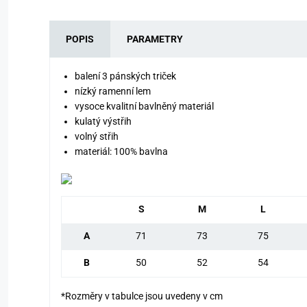
POPIS
PARAMETRY
balení 3 pánských triček
nízký ramenní lem
vysoce kvalitní bavlněný materiál
kulatý výstřih
volný střih
materiál: 100% bavlna
S
M
L
A
71
73
75
B
50
52
54
*Rozměry v tabulce jsou uvedeny v cm