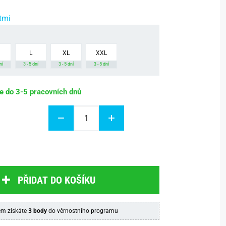
tmi
L
XL
XXL
ní
3 - 5 dní
3 - 5 dní
3 - 5 dní
be do 3-5 pracovních dnů
PŘIDAT DO KOŠÍKU
m získáte
3 body
do věrnostního programu