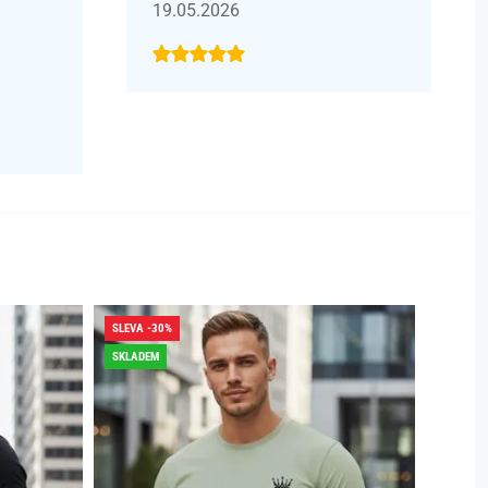
19.05.2026
SLEVA -30%
SLEVA -
SKLADEM
SKLADE