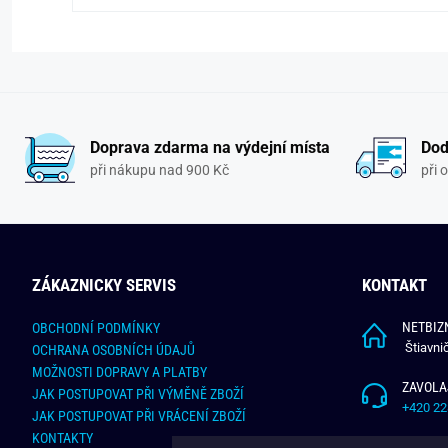
Doprava zdarma na výdejní místa
Dod
při nákupu nad 900 Kč
při 
ZÁKAZNICKY SERVIS
KONTAKT
NETBIZN
OBCHODNÍ PODMÍNKY
Štiavni
OCHRANA OSOBNÍCH ÚDAJŮ
MOŽNOSTI DOPRAVY A PLATBY
ZAVOLA
JAK POSTUPOVAT PŘI VÝMĚNĚ ZBOŽÍ
+420 22
JAK POSTUPOVAT PŘI VRÁCENÍ ZBOŽÍ
KONTAKTY
NAPÍŠT