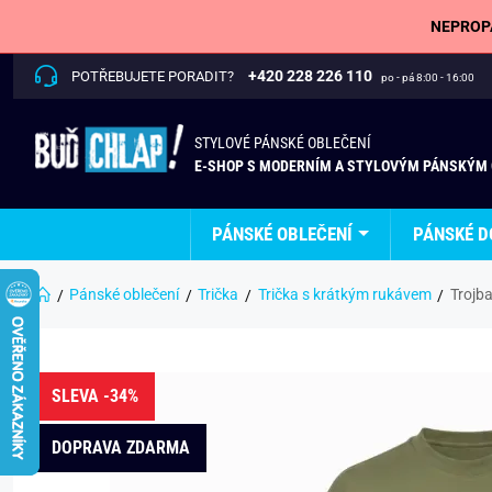
NEPROPÁ
+420 228 226 110
POTŘEBUJETE PORADIT?
po - pá 8:00 - 16:00
STYLOVÉ PÁNSKÉ OBLEČENÍ
E-SHOP S MODERNÍM A STYLOVÝM PÁNSKÝM
PÁNSKÉ OBLEČENÍ
PÁNSKÉ D
Pánské oblečení
Trička
Trička s krátkým rukávem
Trojba
SLEVA -34%
DOPRAVA ZDARMA