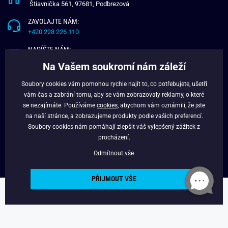
Štiavnička 561, 97681, Podbrezová
ZAVOLAJTE NÁM:
+420 228 226 110
NAPÍŠTE NÁM:
info@budchlap.cz
Na Vašem soukromí nám záleží
UŽITEČNÉ INFORMACE
Soubory cookies vám pomohou rychle najít to, co potřebujete, ušetří
vám čas a zabrání tomu, aby se vám zobrazovaly reklamy, o které
O NÁS
se nezajímáte. Používáme
cookies
, abychom vám oznámili, že jste
VĚRNOSTNÍ PROGRAM
na naší stránce, a zobrazujeme produkty podle vašich preferencí.
BLOG
Soubory cookies nám pomáhají zlepšit váš vylepšený zážitek z
FACEBOOK
procházení.
Odmítnout vše
PŘIJMOUT VŠE
Copyright © 2024 - Budchlap.cz Všechna práva vyhrazena. webdesign ©
litvanyi.sk
Powered by
Simplia.cz
.