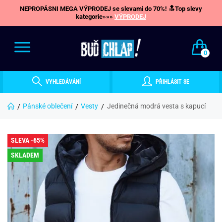
NEPROPÁSNI MEGA VÝPRODEJ se slevami do 70%! 🔝Top slevy
kategorie»»»
VÝPRODEJ
0
VYHLEDÁVÁNÍ
PŘIHLÁSIT SE
Pánské oblečení
Vesty
Jedinečná modrá vesta s kapucí
SLEVA -65%
SKLADEM