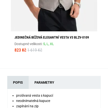
JEDINEČNÁ BÉŽOVÁ ELEGANTNÍ VESTA V3 BLZV-0109
KL
Dostupné velikosti:
S,
L,
XL
Dos
823 Kč
1 619 Kč
1 4
POPIS
PARAMETRY
prošívaná vesta s kapucí
neodnímatelná kapuce
zapínání na zip