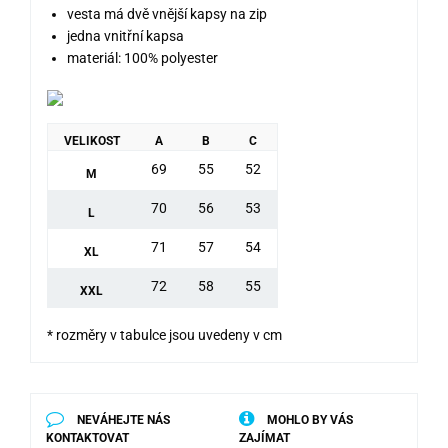
vesta má dvě vnější kapsy na zip
jedna vnitřní kapsa
materiál: 100% polyester
VELIKOST
A
B
C
69
55
52
M
70
56
53
L
71
57
54
XL
72
58
55
XXL
* rozměry v tabulce jsou uvedeny v cm
NEVÁHEJTE NÁS
MOHLO BY VÁS
KONTAKTOVAT
ZAJÍMAT