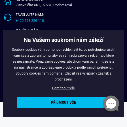
Štiavnička 561, 97681, Podbrezová
ZAVOLAJTE NÁM:
+420 228 226 110
NAPÍŠTE NÁM:
info@budchlap.cz
Na Vašem soukromí nám záleží
UŽITEČNÉ INFORMACE
Soubory cookies vám pomohou rychle najít to, co potřebujete, ušetří
vám čas a zabrání tomu, aby se vám zobrazovaly reklamy, o které
O NÁS
se nezajímáte. Používáme
cookies
, abychom vám oznámili, že jste
VĚRNOSTNÍ PROGRAM
na naší stránce, a zobrazujeme produkty podle vašich preferencí.
BLOG
Soubory cookies nám pomáhají zlepšit váš vylepšený zážitek z
FACEBOOK
procházení.
Odmítnout vše
PŘIJMOUT VŠE
Copyright © 2024 - Budchlap.cz Všechna práva vyhrazena. webdesign ©
litvanyi.sk
Powered by
Simplia.cz
.