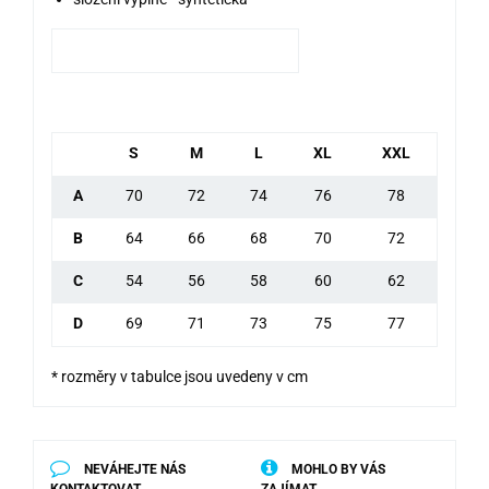
S
M
L
XL
XXL
A
70
72
74
76
78
B
64
66
68
70
72
C
54
56
58
60
62
D
69
71
73
75
77
* rozměry v tabulce jsou uvedeny v cm
NEVÁHEJTE NÁS
MOHLO BY VÁS
KONTAKTOVAT
ZAJÍMAT