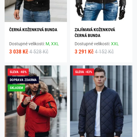
ČERNÁ KOŽENKOVÁ BUNDA
ZAJÍMAVÁ KOŽENKOVÁ
ČERNÁ BUNDA
Dostupné velikosti:
M,
XXL
Dostupné velikosti:
XXL
3 038 Kč
4 528 Kč
3 291 Kč
4 152 Kč
SLEVA -40%
SLEVA -43%
DOPRAVA ZDARMA
SKLADEM