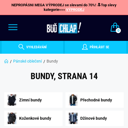
NEPROPÁSNI MEGA VÝPRODEJ se slevami do 70%! 🔝Top slevy
kategorie»»»
VÝPRODEJ
0
VYHLEDÁVÁNÍ
PŘIHLÁSIT SE
Pánské oblečení
Bundy
BUNDY, STRANA 14
Zimní bundy
Přechodné bundy
Koženkové bundy
Džínové bundy