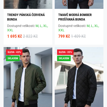
TRENDY PÁNSKÁ ČERVENÁ
TMAVĚ MODRÁ BOMBER
BUNDA
PROŠÍVANÁ BUNDA
Dostupné velikosti:
M,
L,
XL,
Dostupné velikosti:
M,
L,
XL,
XXL
XXL
1 695 Kč
2 822 Kč
799 Kč
1 409 Kč
SLEVA -43%
SLEVA -35%
SKLADEM
SKLADEM