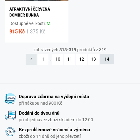
ATRAKTIVNÍ ČERVENÁ
BOMBER BUNDA
Dostupné velikosti:
M
915 Kč
1 375 Kč
zobrazených
313-319
produktů z 319
1
…
10
11
12
13
14
Doprava zdarma na výdejní místa
při nákupu nad 900 Kč
Dodání do dvou dnů
při objednávce zboží skladem do 12:00
Bezproblémové vrácení a výměna
zboží do 14 dnů od jeho převzetí