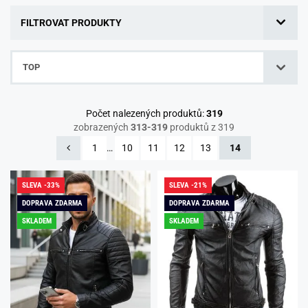
FILTROVAT PRODUKTY
TOP
Počet nalezených produktů:
319
zobrazených
313-319
produktů z 319
1
…
10
11
12
13
14
SLEVA -33%
SLEVA -21%
DOPRAVA ZDARMA
DOPRAVA ZDARMA
SKLADEM
SKLADEM