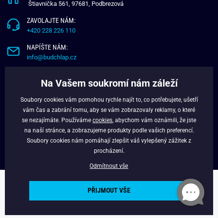
Štiavnička 561, 97681, Podbrezová
ZAVOLAJTE NÁM:
+420 228 226 110
NAPÍŠTE NÁM:
info@budchlap.cz
UŽITEČNÉ INFORMACE
Na Vašem soukromí nám záleží
O NÁS
Soubory cookies vám pomohou rychle najít to, co potřebujete, ušetří
VĚRNOSTNÍ PROGRAM
vám čas a zabrání tomu, aby se vám zobrazovaly reklamy, o které
BLOG
se nezajímáte. Používáme
cookies
, abychom vám oznámili, že jste
na naší stránce, a zobrazujeme produkty podle vašich preferencí.
FACEBOOK
Soubory cookies nám pomáhají zlepšit váš vylepšený zážitek z
procházení.
Odmítnout vše
Copyright © 2024 - Budchlap.cz Všechna práva vyhrazena. webdesign ©
PŘIJMOUT VŠE
litvanyi.sk
Powered by
Simplia.cz
.