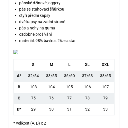
pánské džínové joggery
pás se stahovací šňůrkou
čtyři přední kapsy
dvě kapsy na zadní straně
pás a nohy na gumu
ozdobné prošívání
materiál: 98% bavlna, 2% elastan
S
M
L
XL
XXL
A*
32/54
33/55
36/60
37/63
38/65
B
103
104
105
106
107
C
75
76
77
78
79
D*
29
30
31
32
33
* velikost (A, D) x 2