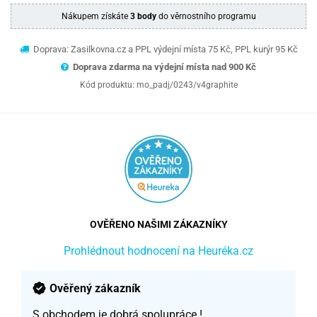
Nákupem získáte
3 body
do věrnostního programu
Doprava: Zasilkovna.cz a PPL výdejní místa 75 Kč, PPL kurýr 95 Kč
Doprava zdarma na výdejní místa nad 9
00 Kč
Kód produktu:
mo_padj/0243/v4graphite
OVĚŘENO NAŠIMI ZÁKAZNÍKY
Prohlédnout hodnocení na Heuréka.cz
Ověřený zákazník
S obchodem je dobrá spolupráce !