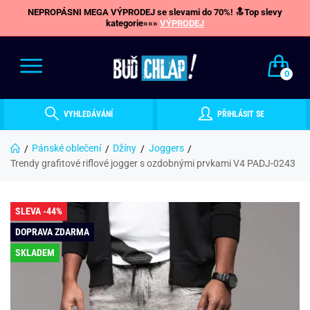
NEPROPÁSNI MEGA VÝPRODEJ se slevami do 70%! 🔝Top slevy
kategorie»»»
VÝPRODEJ
0
VYHLEDÁVÁNÍ
PŘIHLÁSIT SE
Pánské oblečení
Džíny
Joggers
Trendy grafitové riflové jogger s ozdobnými prvkami V4 PADJ-0243
SLEVA -44%
DOPRAVA ZDARMA
SKLADEM