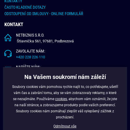
KONTAKTY
ČASTO KLADENÉ DOTAZY
ODSTOUPENÍ OD SMLOUVY - ONLINE FORMULÁŘ
KONTAKT
NETBIZNIS S.R.O.
Štiavnička 561, 97681, Podbrezová
ZAVOLAJTE NÁM:
+420 228 226 110
NAPÍŠTE NÁM:
info@budchlap.cz
Na Vašem soukromí nám záleží
UŽITEČNÉ INFORMACE
Soubory cookies vám pomohou rychle najít to, co potřebujete, ušetří
vám čas a zabrání tomu, aby se vám zobrazovaly reklamy, o které
O NÁS
se nezajímáte. Používáme
cookies
, abychom vám oznámili, že jste
VĚRNOSTNÍ PROGRAM
na naší stránce, a zobrazujeme produkty podle vašich preferencí.
BLOG
Soubory cookies nám pomáhají zlepšit váš vylepšený zážitek z
FACEBOOK
procházení.
Odmítnout vše