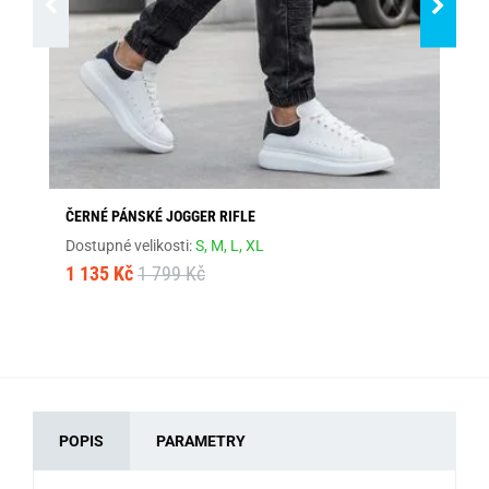
ČERNÉ PÁNSKÉ JOGGER RIFLE
MO
Dostupné velikosti:
S,
M,
L,
XL
Dos
1 135 Kč
1 799 Kč
1 
POPIS
PARAMETRY