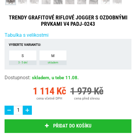
TRENDY GRAFITOVÉ RIFLOVÉ JOGGER S OZDOBNÝMI
PRVKAMI V4 PADJ-0243
Tabulka s velikostmi
VYBERTE VARIANTU:
S
M
3 - 5 dní
skladem
Dostupnost
:
skladem, u tebe 11.08.
1 114 Kč
1 979 Kč
cena včetně DPH
cena před slevou
PŘIDAT DO KOŠÍKU