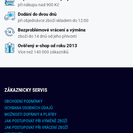
při nákupu nad 900 Kč
Dodání do dvou dnů
při objednávce zboží skladem do 12:00
Bezproblémové vrácení a výměna
zboží do 14 dnů od jeho převzetí
Ověřený e-shop od roku 2013
Více než 140 000 zákazníků
ZÁKAZNICKY SERVIS
OBCHODNÍ PODMÍNKY
OCHRANA OSOBNÍCH ÚDAJŮ
MOŽNOSTI DOPRAVY A PLATBY
JAK POSTUPOVAT PŘI VÝMĚNĚ ZBOŽÍ
JAK POSTUPOVAT PŘI VRÁCENÍ ZBOŽÍ