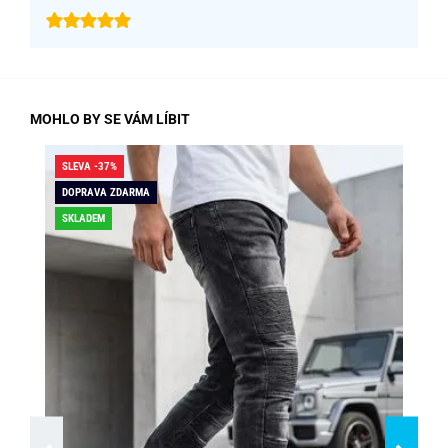
MOHLO BY SE VÁM LÍBIT
SLEVA -37%
SLE
DOPRAVA ZDARMA
DO
SKLADEM
SK