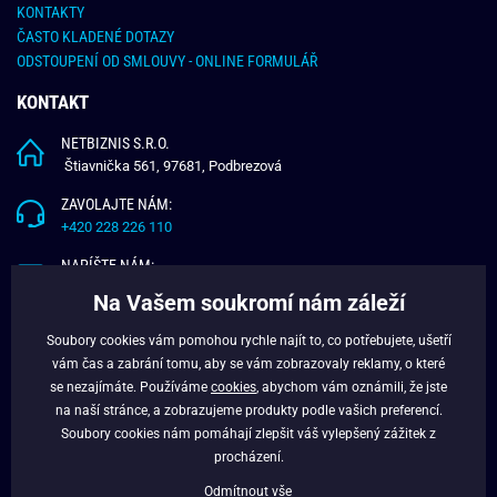
KONTAKTY
ČASTO KLADENÉ DOTAZY
ODSTOUPENÍ OD SMLOUVY - ONLINE FORMULÁŘ
KONTAKT
NETBIZNIS S.R.O.
Štiavnička 561, 97681, Podbrezová
ZAVOLAJTE NÁM:
+420 228 226 110
NAPÍŠTE NÁM:
info@budchlap.cz
Na Vašem soukromí nám záleží
UŽITEČNÉ INFORMACE
Soubory cookies vám pomohou rychle najít to, co potřebujete, ušetří
vám čas a zabrání tomu, aby se vám zobrazovaly reklamy, o které
O NÁS
se nezajímáte. Používáme
cookies
, abychom vám oznámili, že jste
VĚRNOSTNÍ PROGRAM
na naší stránce, a zobrazujeme produkty podle vašich preferencí.
BLOG
Soubory cookies nám pomáhají zlepšit váš vylepšený zážitek z
FACEBOOK
procházení.
Odmítnout vše