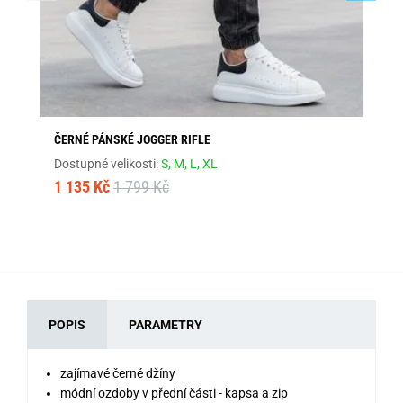
ČERNÉ PÁNSKÉ JOGGER RIFLE
MO
Dostupné velikosti:
S,
M,
L,
XL
Dos
1 135 Kč
1 799 Kč
1 
POPIS
PARAMETRY
zajímavé černé džíny
módní ozdoby v přední části - kapsa a zip