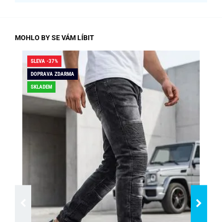
MOHLO BY SE VÁM LÍBIT
SLEVA -37%
SLE
DOPRAVA ZDARMA
DO
SKLADEM
SK