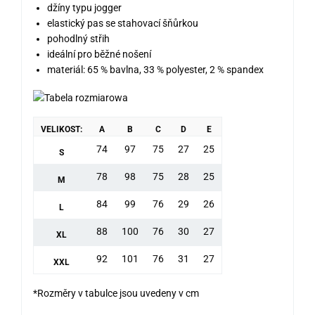
džíny typu jogger
elastický pas se stahovací šňůrkou
pohodlný střih
ideální pro běžné nošení
materiál: 65 % bavlna, 33 % polyester, 2 % spandex
VELIKOST:
A
B
C
D
E
74
97
75
27
25
S
78
98
75
28
25
M
84
99
76
29
26
L
88
100
76
30
27
XL
92
101
76
31
27
XXL
*Rozměry v tabulce jsou uvedeny v cm