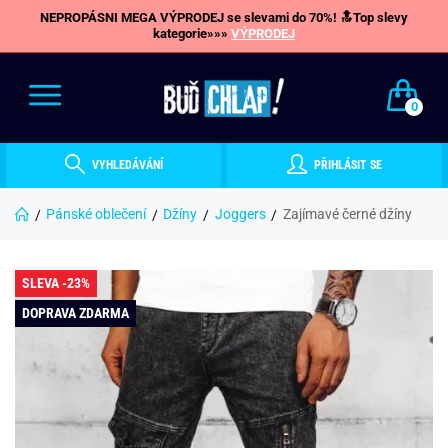
NEPROPÁSNI MEGA VÝPRODEJ se slevami do 70%! 🔝Top slevy
kategorie»»»
VÝPRODEJ
0
VYHLEDÁVÁNÍ
PŘIHLÁSIT SE
Pánské oblečení
Džíny
Joggers
Zajímavé černé džíny
SLEVA -23%
DOPRAVA ZDARMA