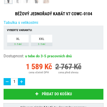
BÉŽOVÝ JEDNOŘADÝ KABÁT V7 COWC-0104
Tabulka s velikostmi
VYBERTE VARIANTU:
XL
XXL
3 - 5 dní
3 - 5 dní
Dostupnost
:
u tebe do 3-5 pracovních dnů
1 589 Kč
2 767 Kč
cena včetně DPH
cena před slevou
PŘIDAT DO KOŠÍKU