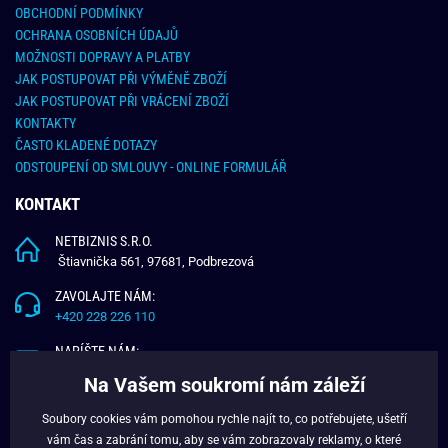
OBCHODNÍ PODMÍNKY
OCHRANA OSOBNÍCH ÚDAJŮ
MOŽNOSTI DOPRAVY A PLATBY
JAK POSTUPOVAT PŘI VÝMĚNĚ ZBOŽÍ
JAK POSTUPOVAT PŘI VRÁCENÍ ZBOŽÍ
KONTAKTY
ČASTO KLADENÉ DOTAZY
ODSTOUPENÍ OD SMLOUVY - ONLINE FORMULÁŘ
KONTAKT
NETBIZNIS S.R.O.
Štiavnička 561, 97681, Podbrezová
ZAVOLAJTE NÁM:
+420 228 226 110
NAPÍŠTE NÁM:
info@budchlap.cz
Na Vašem soukromí nám záleží
UŽITEČNÉ INFORMACE
Soubory cookies vám pomohou rychle najít to, co potřebujete, ušetří
vám čas a zabrání tomu, aby se vám zobrazovaly reklamy, o které
O NÁS