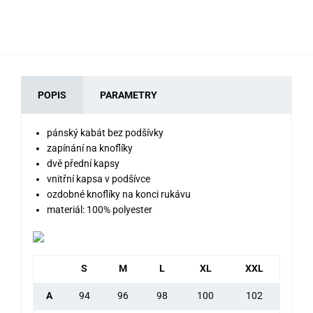
POPIS
PARAMETRY
pánský kabát bez podšívky
zapínání na knoflíky
dvě přední kapsy
vnitřní kapsa v podšívce
ozdobné knoflíky na konci rukávu
materiál: 100% polyester
S
M
L
XL
XXL
A
94
96
98
100
102