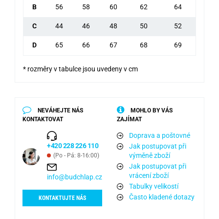
B
56
58
60
62
64
C
44
46
48
50
52
D
65
66
67
68
69
* rozměry v tabulce jsou uvedeny v cm
NEVÁHEJTE NÁS
MOHLO BY VÁS
KONTAKTOVAT
ZAJÍMAT
Doprava a poštovné
+420 228 226 110
Jak postupovat při
výměně zboží
(Po - Pá: 8-16:00)
Jak postupovat při
vrácení zboží
info@budchlap.cz
Tabulky velikostí
Často kladené dotazy
KONTAKTUJTE NÁS