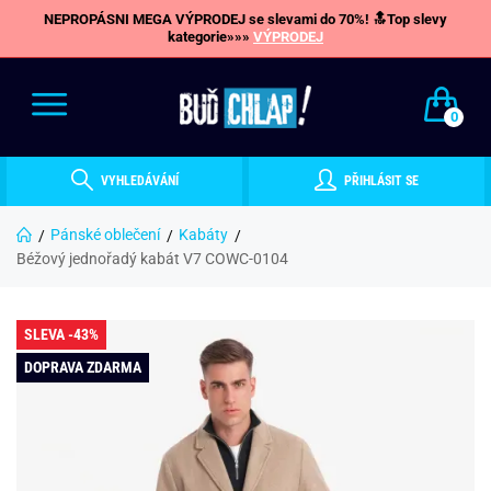
NEPROPÁSNI MEGA VÝPRODEJ se slevami do 70%! 🔝Top slevy
kategorie»»»
VÝPRODEJ
0
VYHLEDÁVÁNÍ
PŘIHLÁSIT SE
Pánské oblečení
Kabáty
Béžový jednořadý kabát V7 COWC-0104
SLEVA -43%
DOPRAVA ZDARMA