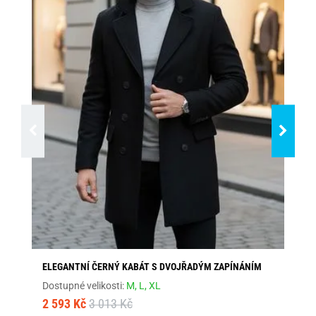
ELEGANTNÍ ČERNÝ KABÁT S DVOJŘADÝM ZAPÍNÁNÍM
EL
Dostupné velikosti:
M,
L,
XL
Dos
2 593 Kč
3 013 Kč
2 