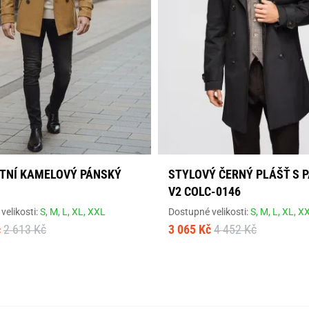
TNÍ KAMELOVÝ PÁNSKÝ
STYLOVÝ ČERNÝ PLÁŠŤ S 
V2 COLC-0146
velikosti:
S,
M,
L,
XL,
XXL
Dostupné velikosti:
S,
M,
L,
XL,
X
č
2 613 Kč
3 065 Kč
4 452 Kč