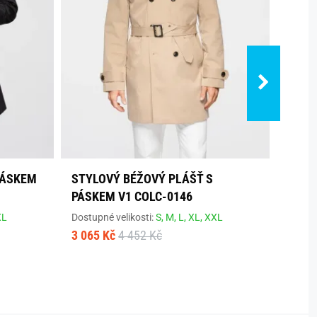
PÁSKEM
STYLOVÝ BÉŽOVÝ PLÁŠŤ S
HNĚD
PÁSKEM V1 COLC-0146
COWC
XL
Dostupné velikosti:
S,
M,
L,
XL,
XXL
Dostup
3 065 Kč
4 452 Kč
2 441