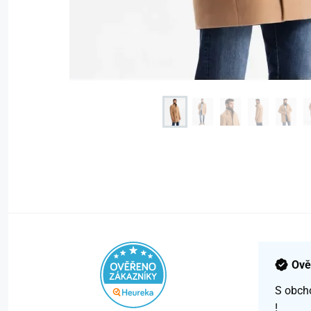
Ově
S obch
!