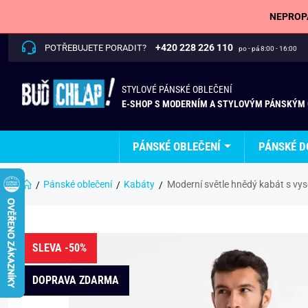
NEPROPÁ
+420 228 226 110
POTŘEBUJETE PORADIT?
po - pá 8:00 - 16:00
STYLOVÉ PÁNSKÉ OBLEČENÍ
E-SHOP S MODERNÍM A STYLOVÝM PÁNSKÝM
PÁNSKÉ OBLEČENÍ
PÁNSKÉ D
Pánské oblečení
Kabáty
Moderní světle hnědý kabát s 
SLEVA -50%
DOPRAVA ZDARMA