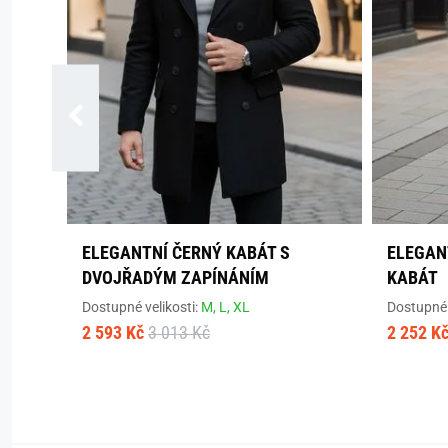
ELEGANTNÍ ČERNÝ KABÁT S
ELEGAN
DVOJŘADÝM ZAPÍNÁNÍM
KABÁT
Dostupné velikosti:
M,
L,
XL
Dostupné 
2 593 Kč
3 013 Kč
2 252 K