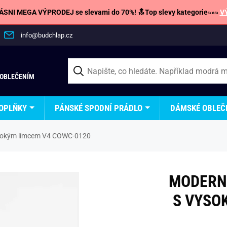
SNI MEGA VÝPRODEJ se slevami do 70%! 🔝Top slevy kategorie»»»
V
info@budchlap.cz
 OBLEČENÍM
OPLŇKY
PÁNSKÉ SPODNÍ PRÁDLO
DÁMSKÉ OBLEČ
vysokým límcem V4 COWC-0120
MODERNÍ
S VYSO