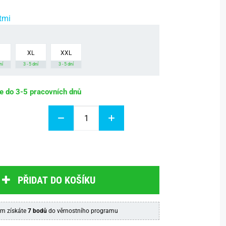
tmi
XL
XXL
ní
3 - 5 dní
3 - 5 dní
be do 3-5 pracovních dnů
PŘIDAT DO KOŠÍKU
m získáte
7 bodů
do věrnostního programu