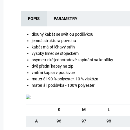
POPIS
PARAMETRY
dlouhý kabát se světlou podšívkou
jemná struktura povrchu
kabát má přiléhavý střih
vysoký límec se stojáčkem
asymetrické jednořadové zapínání na knoflíky
dvě přední kapsy na zip
vnitřní kapsa v podšívce
materiál: 90 % polyester, 10 % viskóza
materiál: podšívka - 100% polyester
S
M
L
A
96
97
98