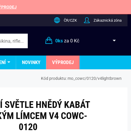
ÝPRODEJ
ČR/CZK
Zákaznická zóna
0
ks
za
0 Kč
ENÍ
NOVINKY
VÝPRODEJ
Kód produktu:
mo_cowc/0120/v4lightbrown
 SVĚTLE HNĚDÝ KABÁT
KÝM LÍMCEM V4 COWC-
0120