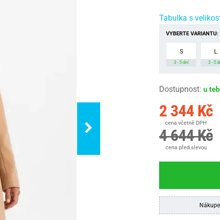
Tabulka s velikos
VYBERTE VARIANTU:
S
L
3 - 5 dní
3 - 5 d
Dostupnost
:
u te
2 344 Kč
cena včetně DPH
4 644 Kč
cena před slevou
Nákupe