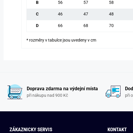
B
56
57
58
C
46
47
48
D
66
68
70
* rozměry v tabulce jsou uvedeny v cm
Doprava zdarma na výdejní místa
Dod
při nákupu nad 900 Kč
při 
ZÁKAZNICKY SERVIS
KONTAKT