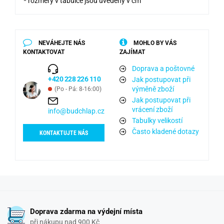
* rozměry v tabulce jsou uvedeny v cm
NEVÁHEJTE NÁS
MOHLO BY VÁS
KONTAKTOVAT
ZAJÍMAT
Doprava a poštovné
+420 228 226 110
Jak postupovat při
výměně zboží
(Po - Pá: 8-16:00)
Jak postupovat při
vrácení zboží
info@budchlap.cz
Tabulky velikostí
Často kladené dotazy
KONTAKTUJTE NÁS
Doprava zdarma na výdejní místa
při nákupu nad 900 Kč