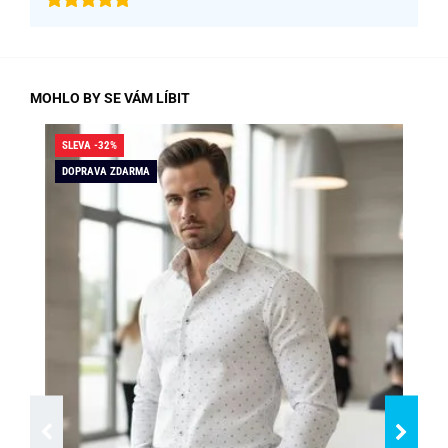
MOHLO BY SE VÁM LÍBIT
SLEVA -32%
SLE
DOPRAVA ZDARMA
DO
SK