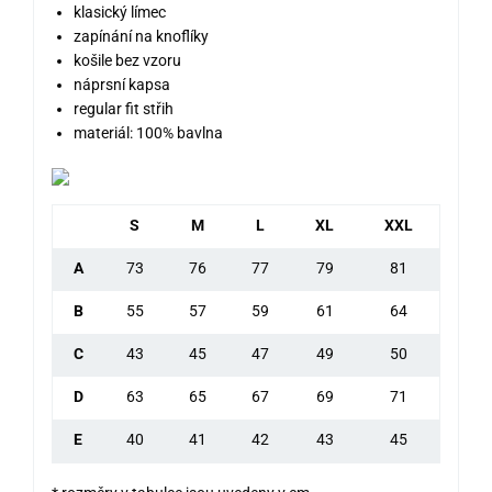
klasický límec
zapínání na knoflíky
košile bez vzoru
náprsní kapsa
regular fit střih
materiál: 100% bavlna
S
M
L
XL
XXL
A
73
76
77
79
81
B
55
57
59
61
64
C
43
45
47
49
50
D
63
65
67
69
71
E
40
41
42
43
45