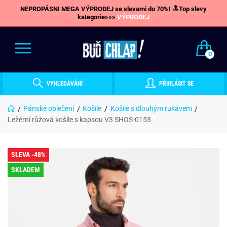
NEPROPÁSNI MEGA VÝPRODEJ se slevami do 70%! 🔝Top slevy
kategorie»»»
VÝPRODEJ
0
VYHLEDÁVÁNÍ
PŘIHLÁSIT SE
Pánské oblečení
Košile
Košile s dlouhým rukávem
Ležérní růžová košile s kapsou V3 SHOS-0153
SLEVA -48%
SKLADEM