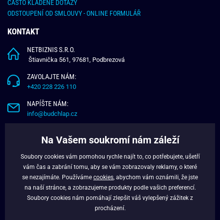
ČASTO KLADENÉ DOTAZY
ODSTOUPENÍ OD SMLOUVY - ONLINE FORMULÁŘ
KONTAKT
NETBIZNIS S.R.O.
Štiavnička 561, 97681, Podbrezová
ZAVOLAJTE NÁM:
+420 228 226 110
NAPÍŠTE NÁM:
info@budchlap.cz
UŽITEČNÉ INFORMACE
Na Vašem soukromí nám záleží
O NÁS
Soubory cookies vám pomohou rychle najít to, co potřebujete, ušetří
VĚRNOSTNÍ PROGRAM
vám čas a zabrání tomu, aby se vám zobrazovaly reklamy, o které
BLOG
se nezajímáte. Používáme
cookies
, abychom vám oznámili, že jste
na naší stránce, a zobrazujeme produkty podle vašich preferencí.
FACEBOOK
Soubory cookies nám pomáhají zlepšit váš vylepšený zážitek z
procházení.