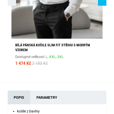
BÍLÁ PÁNSKÁ KOŠILE SLIM FIT STŘIHU S MODRÝM
EL
VZOREM
Dos
Dostupné velikosti:
L,
XXL,
3XL
1 
1 474 Kč
2 183 Kč
POPIS
PARAMETRY
košile z bavlny