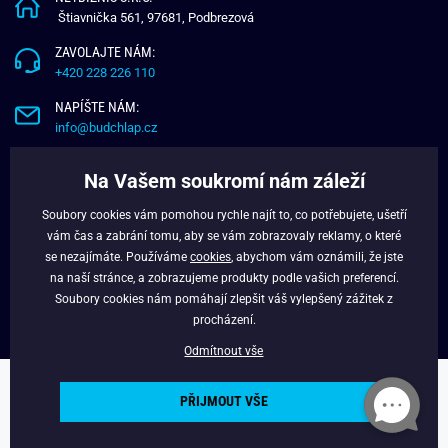
Štiavnička 561, 97681, Podbrezová
ZAVOLAJTE NÁM:
+420 228 226 110
NAPÍŠTE NÁM:
info@budchlap.cz
UŽITEČNÉ INFORMACE
Na Vašem soukromí nám záleží
O NÁS
Soubory cookies vám pomohou rychle najít to, co potřebujete, ušetří
VĚRNOSTNÍ PROGRAM
vám čas a zabrání tomu, aby se vám zobrazovaly reklamy, o které
BLOG
se nezajímáte. Používáme
cookies
, abychom vám oznámili, že jste
na naší stránce, a zobrazujeme produkty podle vašich preferencí.
FACEBOOK
Soubory cookies nám pomáhají zlepšit váš vylepšený zážitek z
procházení.
Odmítnout vše
Copyright © 2024 - Budchlap.cz Všechna práva vyhrazena. webdesign ©
PŘIJMOUT VŠE
litvanyi.sk
Powered by
Simplia.cz
.