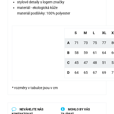
stylové detaily s logem značky
materiál - ekologická kůže
materiál podšívky: 100% polyester
S
M
L
XL
X
A
71
73
75
77
8
B
58
59
61
64
6
C
45
47
48
51
5
D
64
65
67
69
7
* rozměry v tabulce jsou v cm
NEVÁHEJTE NÁS
MOHLO BY VÁS