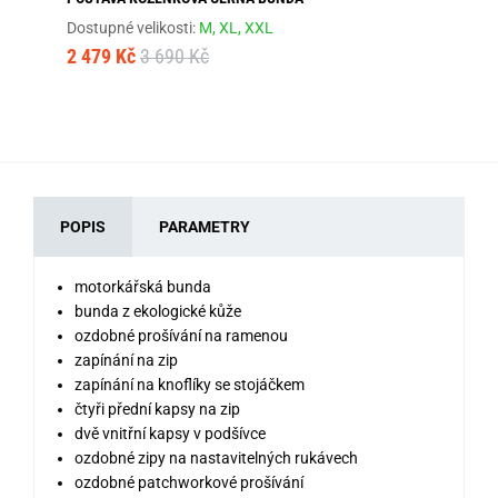
JA
Dostupné velikosti:
M,
XL,
XXL
Dos
2 479 Kč
3 690 Kč
1 
POPIS
PARAMETRY
motorkářská bunda
bunda z ekologické kůže
ozdobné prošívání na ramenou
zapínání na zip
zapínání na knoflíky se stojáčkem
čtyři přední kapsy na zip
dvě vnitřní kapsy v podšívce
ozdobné zipy na nastavitelných rukávech
ozdobné patchworkové prošívání