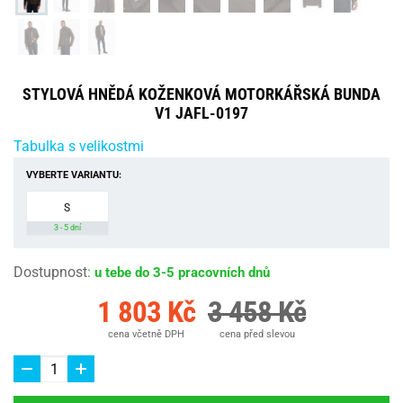
STYLOVÁ HNĚDÁ KOŽENKOVÁ MOTORKÁŘSKÁ BUNDA
V1 JAFL-0197
Tabulka s velikostmi
VYBERTE VARIANTU:
S
3 - 5 dní
Dostupnost
:
u tebe do 3-5 pracovních dnů
1 803 Kč
3 458 Kč
cena včetně DPH
cena před slevou