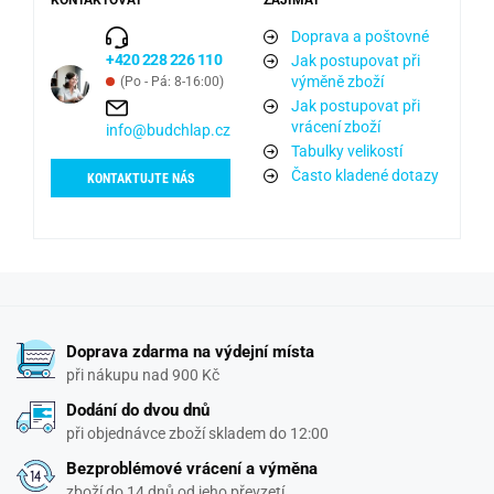
KONTAKTOVAT
ZAJÍMAT
Doprava a poštovné
+420 228 226 110
Jak postupovat při
výměně zboží
(Po - Pá: 8-16:00)
Jak postupovat při
vrácení zboží
info@budchlap.cz
Tabulky velikostí
Často kladené dotazy
KONTAKTUJTE NÁS
Doprava zdarma na výdejní místa
při nákupu nad 900 Kč
Dodání do dvou dnů
při objednávce zboží skladem do 12:00
Bezproblémové vrácení a výměna
zboží do 14 dnů od jeho převzetí