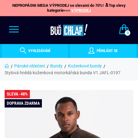
NEPROPÁSNI MEGA VÝPRODEJ se slevami do 70%! 🔝Top slevy
kategorie»»»
VÝPRODEJ
0
VYHLEDÁVÁNÍ
PŘIHLÁSIT SE
Pánské oblečení
Bundy
Koženkové bundy
Stylová hnědá koženková motorkářská bunda V1 JAFL-0197
SLEVA -48%
DOPRAVA ZDARMA