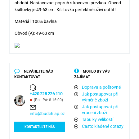
období. Nastavovací popruh s kovovou přezkou. Obvod
kšiltovky je 49-63 cm. Kšiltovka perfektně oživí outfit!
Materiál: 100% bavlna
Obvod (A): 49-63 cm
NEVÁHEJTE NÁS
MOHLO BY VÁS
KONTAKTOVAT
ZAJÍMAT
Doprava a poštovné
+420 228 226 110
Jak postupovat při
výměně zboží
(Po - Pá: 8-16:00)
Jak postupovat při
vrácení zboží
info@budchlap.cz
Tabulky velikostí
Často kladené dotazy
KONTAKTUJTE NÁS