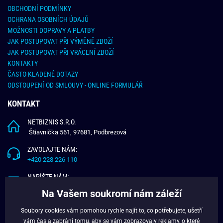
OBCHODNÍ PODMÍNKY
OCHRANA OSOBNÍCH ÚDAJŮ
MOŽNOSTI DOPRAVY A PLATBY
JAK POSTUPOVAT PŘI VÝMĚNĚ ZBOŽÍ
JAK POSTUPOVAT PŘI VRÁCENÍ ZBOŽÍ
KONTAKTY
ČASTO KLADENÉ DOTAZY
ODSTOUPENÍ OD SMLOUVY - ONLINE FORMULÁŘ
KONTAKT
NETBIZNIS S.R.O.
Štiavnička 561, 97681, Podbrezová
ZAVOLAJTE NÁM:
+420 228 226 110
NAPÍŠTE NÁM:
info@budchlap.cz
Na Vašem soukromí nám záleží
UŽITEČNÉ INFORMACE
Soubory cookies vám pomohou rychle najít to, co potřebujete, ušetří
vám čas a zabrání tomu, aby se vám zobrazovaly reklamy, o které