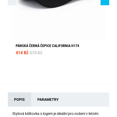
PÁNSKÁ ČERNÁ ČEPICE CALIFORNIA H174
KR
414 Kč
579 Kč
19
POPIS
PARAMETRY
Stylová kšiltovka s logem je ideální pro nošení v letním