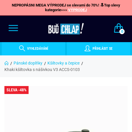
NEPROPÁSNI MEGA VÝPRODEJ se slevami do 70%! 🔝Top slevy
kategorie»»»
VÝPRODEJ
0
VYHLEDÁVÁNÍ
PŘIHLÁSIT SE
Pánské doplňky
Kšiltovky a čepice
Khaki kšiltovka s nášivkou V3 ACCS-0103
SLEVA -48%