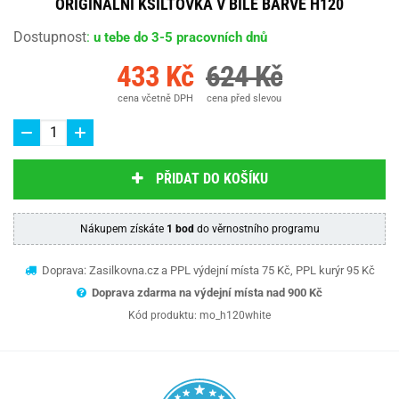
ORIGINÁLNÍ KŠILTOVKA V BÍLÉ BARVĚ H120
Dostupnost
:
u tebe do 3-5 pracovních dnů
433 Kč
624 Kč
cena včetně DPH
cena před slevou
PŘIDAT DO KOŠÍKU
Nákupem získáte
1 bod
do věrnostního programu
Doprava: Zasilkovna.cz a PPL výdejní místa 75 Kč, PPL kurýr 95 Kč
Doprava zdarma na výdejní místa nad 9
00 Kč
Kód produktu:
mo_h120white