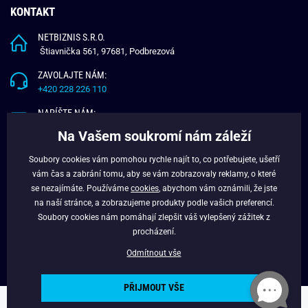
KONTAKT
NETBIZNIS S.R.O.
Štiavnička 561, 97681, Podbrezová
ZAVOLAJTE NÁM:
+420 228 226 110
NAPÍŠTE NÁM:
info@budchlap.cz
Na Vašem soukromí nám záleží
UŽITEČNÉ INFORMACE
Soubory cookies vám pomohou rychle najít to, co potřebujete, ušetří
vám čas a zabrání tomu, aby se vám zobrazovaly reklamy, o které
O NÁS
se nezajímáte. Používáme
cookies
, abychom vám oznámili, že jste
VĚRNOSTNÍ PROGRAM
na naší stránce, a zobrazujeme produkty podle vašich preferencí.
BLOG
Soubory cookies nám pomáhají zlepšit váš vylepšený zážitek z
FACEBOOK
procházení.
Odmítnout vše
PŘIJMOUT VŠE
Copyright © 2024 - Budchlap.cz Všechna práva vyhrazena. webdesign ©