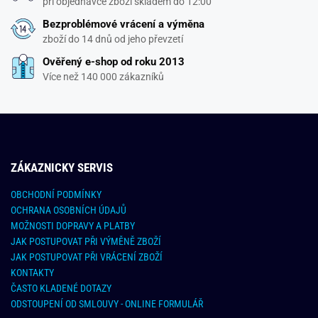
při objednávce zboží skladem do 12:00
Bezproblémové vrácení a výměna
zboží do 14 dnů od jeho převzetí
Ověřený e-shop od roku 2013
Více než 140 000 zákazníků
ZÁKAZNICKY SERVIS
OBCHODNÍ PODMÍNKY
OCHRANA OSOBNÍCH ÚDAJŮ
MOŽNOSTI DOPRAVY A PLATBY
JAK POSTUPOVAT PŘI VÝMĚNĚ ZBOŽÍ
JAK POSTUPOVAT PŘI VRÁCENÍ ZBOŽÍ
KONTAKTY
ČASTO KLADENÉ DOTAZY
ODSTOUPENÍ OD SMLOUVY - ONLINE FORMULÁŘ