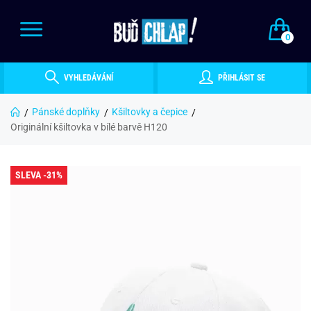
0
VYHLEDÁVÁNÍ
PŘIHLÁSIT SE
Pánské doplňky
Kšiltovky a čepice
Originální kšiltovka v bílé barvě H120
SLEVA -31%