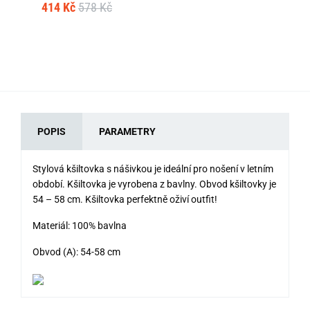
414 Kč
578 Kč
19
POPIS
PARAMETRY
Stylová kšiltovka s nášivkou je ideální pro nošení v letním
období. Kšiltovka je vyrobena z bavlny. Obvod kšiltovky je
54 – 58 cm. Kšiltovka perfektně oživí outfit!
Materiál: 100% bavlna
Obvod (A): 54-58 cm