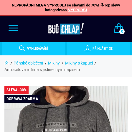
NEPROPÁSNI MEGA VÝPRODEJ se slevami do 70%! 🔝Top slevy
kategorie»»»
VÝPRODEJ
0
VYHLEDÁVÁNÍ
PŘIHLÁSIT SE
Pánské oblečení
Mikiny
Mikiny s kapucí
Antracitová mikina s jedinečným nápisem
SLEVA -30%
DOPRAVA ZDARMA