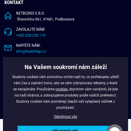
KONTAKT
NETBIZNIS S.R.O.
Štiavnička 561, 97681, Podbrezová
ZAVOLAJTE NÁM:
+420 228 226 110
NAPÍŠTE NÁM:
info@budchlap.cz
UŽITEČNÉ INFORMACE
Na Vašem soukromí nám záleží
O NÁS
Soubory cookies vám pomohou rychle najít to, co potřebujete, ušetří
VĚRNOSTNÍ PROGRAM
vám čas a zabrání tomu, aby se vám zobrazovaly reklamy, o které
BLOG
se nezajímáte. Používáme
cookies
, abychom vám oznámili, že jste
na naší stránce, a zobrazujeme produkty podle vašich preferencí.
FACEBOOK
Soubory cookies nám pomáhají zlepšit váš vylepšený zážitek z
procházení.
Odmítnout vše
Copyright © 2024 - Budchlap.cz Všechna práva vyhrazena. webdesign ©