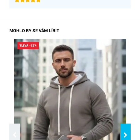
MOHLO BY SE VÁM LÍBIT
SLEVA -32%
SLE