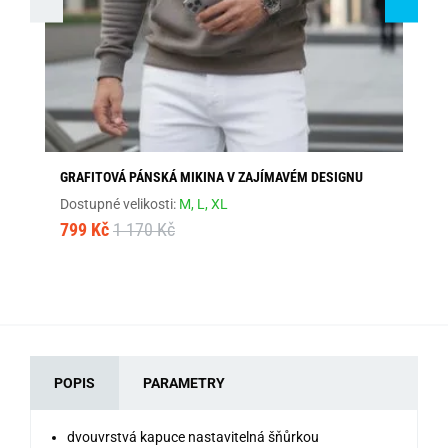
GRAFITOVÁ PÁNSKÁ MIKINA V ZAJÍMAVÉM DESIGNU
CO
KA
Dostupné velikosti:
M,
L,
XL
Dos
799 Kč
1 170 Kč
79
POPIS
PARAMETRY
dvouvrstvá kapuce nastavitelná šňůrkou