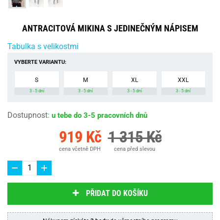
ANTRACITOVÁ MIKINA S JEDINEČNÝM NÁPISEM
Tabulka s velikostmi
VYBERTE VARIANTU:
S
M
XL
XXL
3 - 5 dní
3 - 5 dní
3 - 5 dní
3 - 5 dní
Dostupnost
:
u tebe do 3-5 pracovních dnů
919 Kč
1 315 Kč
cena včetně DPH
cena před slevou
PŘIDAT DO KOŠÍKU