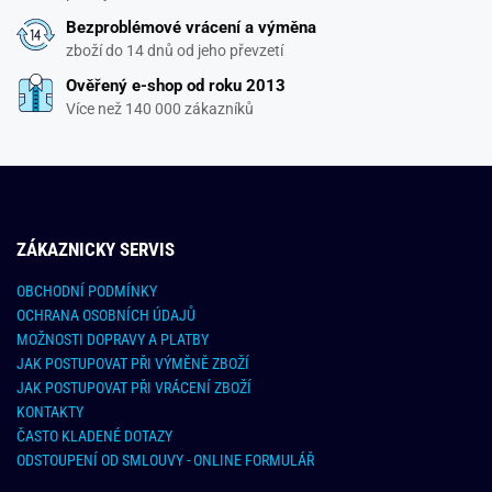
Bezproblémové vrácení a výměna
zboží do 14 dnů od jeho převzetí
Ověřený e-shop od roku 2013
Více než 140 000 zákazníků
ZÁKAZNICKY SERVIS
OBCHODNÍ PODMÍNKY
OCHRANA OSOBNÍCH ÚDAJŮ
MOŽNOSTI DOPRAVY A PLATBY
JAK POSTUPOVAT PŘI VÝMĚNĚ ZBOŽÍ
JAK POSTUPOVAT PŘI VRÁCENÍ ZBOŽÍ
KONTAKTY
ČASTO KLADENÉ DOTAZY
ODSTOUPENÍ OD SMLOUVY - ONLINE FORMULÁŘ