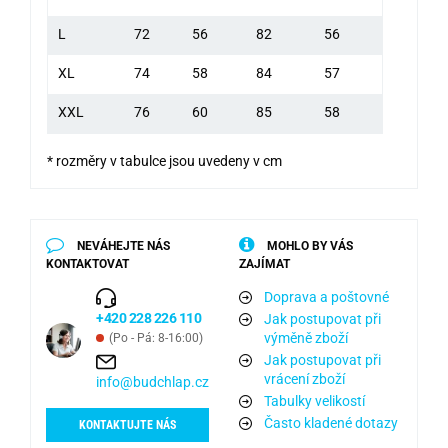
L
72
56
82
56
XL
74
58
84
57
XXL
76
60
85
58
* rozměry v tabulce jsou uvedeny v cm
NEVÁHEJTE NÁS
MOHLO BY VÁS
KONTAKTOVAT
ZAJÍMAT
Doprava a poštovné
+420 228 226 110
Jak postupovat při
výměně zboží
(Po - Pá: 8-16:00)
Jak postupovat při
vrácení zboží
info@budchlap.cz
Tabulky velikostí
Často kladené dotazy
KONTAKTUJTE NÁS