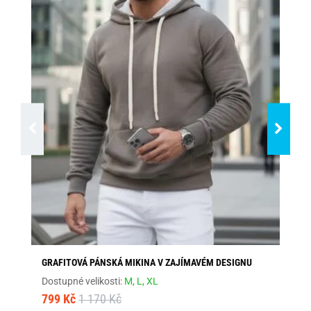
GRAFITOVÁ PÁNSKÁ MIKINA V ZAJÍMAVÉM DESIGNU
CO
KA
Dostupné velikosti:
M,
L,
XL
Dos
799 Kč
1 170 Kč