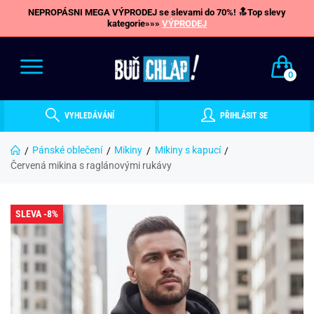
NEPROPÁSNI MEGA VÝPRODEJ se slevami do 70%! 🔝Top slevy
kategorie»»»
VÝPRODEJ
0
VYHLEDÁVÁNÍ
PŘIHLÁSIT SE
Pánské oblečení
Mikiny
Mikiny s kapucí
Červená mikina s raglánovými rukávy
SLEVA -8%