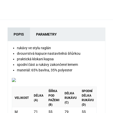
79
POPIS
PARAMETRY
rukávy ve stylu raglán
dvouvrstvá kapuce nastavitelná šňůrkou
praktická klokaní kapsa
spodní část a rukávy zakončené lemem
materiál: 65% bavlna, 35% polyester
ŠÍŘKA
SPODNÍ
DÉLKA
DÉLKA
POD
DÉLKA
VELIKOST
RUKÁVU
(A)
PAŽEMI
RUKÁVU
(C)
(B)
(D)
M
71
55
79
55