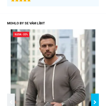
MOHLO BY SE VÁM LÍBIT
SLEVA -32%
SLE