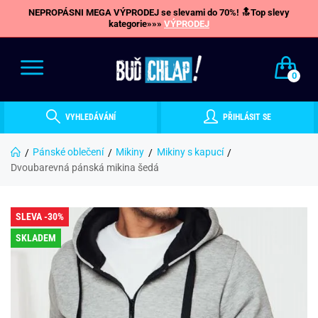
NEPROPÁSNI MEGA VÝPRODEJ se slevami do 70%! 🔝Top slevy
kategorie»»»
VÝPRODEJ
0
VYHLEDÁVÁNÍ
PŘIHLÁSIT SE
Pánské oblečení
Mikiny
Mikiny s kapucí
Dvoubarevná pánská mikina šedá
SLEVA -30%
SKLADEM