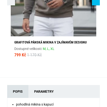
GRAFITOVÁ PÁNSKÁ MIKINA V ZAJÍMAVÉM DESIGNU
CO
KA
Dostupné velikosti:
M,
L,
XL
Dos
799 Kč
1 170 Kč
79
POPIS
PARAMETRY
pohodlná mikina s kapucí