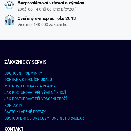
Bezproblémové vrácení a výměna
zboží do 14 dnů od jeho převzetí
Ověřený e-shop od roku 2013
Více než 140 000 zákazníků
ZÁKAZNICKY SERVIS
OBCHODNÍ PODMÍNKY
OCHRANA OSOBNÍCH ÚDAJŮ
MOŽNOSTI DOPRAVY A PLATBY
JAK POSTUPOVAT PŘI VÝMĚNĚ ZBOŽÍ
JAK POSTUPOVAT PŘI VRÁCENÍ ZBOŽÍ
KONTAKTY
ČASTO KLADENÉ DOTAZY
ODSTOUPENÍ OD SMLOUVY - ONLINE FORMULÁŘ
KONTAKT