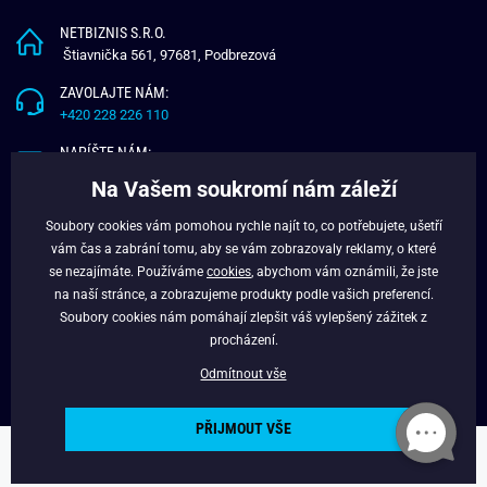
NETBIZNIS S.R.O.
Štiavnička 561, 97681, Podbrezová
ZAVOLAJTE NÁM:
+420 228 226 110
NAPÍŠTE NÁM:
info@budchlap.cz
Na Vašem soukromí nám záleží
UŽITEČNÉ INFORMACE
Soubory cookies vám pomohou rychle najít to, co potřebujete, ušetří
vám čas a zabrání tomu, aby se vám zobrazovaly reklamy, o které
O NÁS
se nezajímáte. Používáme
cookies
, abychom vám oznámili, že jste
VĚRNOSTNÍ PROGRAM
na naší stránce, a zobrazujeme produkty podle vašich preferencí.
BLOG
Soubory cookies nám pomáhají zlepšit váš vylepšený zážitek z
FACEBOOK
procházení.
Odmítnout vše
PŘIJMOUT VŠE
Copyright © 2024 - Budchlap.cz Všechna práva vyhrazena. webdesign ©
litvanyi.sk