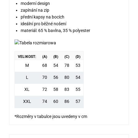
moderní design
zapínání na zip
přední kapsy na bocích
ideální pro běžné nošení
materiál: 65 % bavlna, 35 % polyester
VELIKOST:
(A)
(B)
(C)
(D)
M
68
54
78
53
L
70
56
80
54
XL
72
58
83
55
XXL
74
60
86
57
*Rozměry v tabulce jsou uvedeny v cm