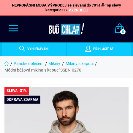
NEPROPÁSNI MEGA VÝPRODEJ se slevami do 70%! 🔝Top slevy
kategorie»»»
VÝPRODEJ
0
VYHLEDÁVÁNÍ
PŘIHLÁSIT SE
Pánské oblečení
Mikiny
Mikiny s kapucí
Módní béžová mikina s kapucí SSBN-0270
SLEVA -31%
DOPRAVA ZDARMA