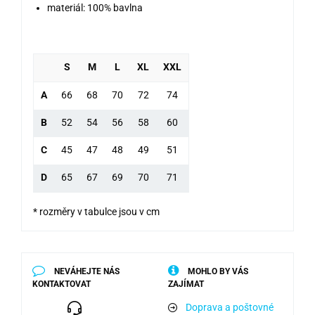
materiál: 100% bavlna
S
M
L
XL
XXL
A
66
68
70
72
74
B
52
54
56
58
60
C
45
47
48
49
51
D
65
67
69
70
71
* rozměry v tabulce jsou v cm
NEVÁHEJTE NÁS
MOHLO BY VÁS
KONTAKTOVAT
ZAJÍMAT
Doprava a poštovné