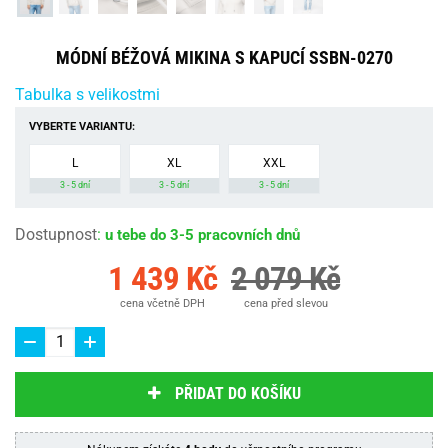
MÓDNÍ BÉŽOVÁ MIKINA S KAPUCÍ SSBN-0270
Tabulka s velikostmi
VYBERTE VARIANTU:
L
XL
XXL
3 - 5 dní
3 - 5 dní
3 - 5 dní
Dostupnost
:
u tebe do 3-5 pracovních dnů
1 439 Kč
2 079 Kč
cena včetně DPH
cena před slevou
PŘIDAT DO KOŠÍKU