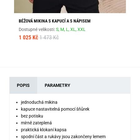
BÉŽOVÁ MIKINA S KAPUCÍ A S NÁPISEM
GR
Dostupné velikosti:
S,
M,
L,
XL,
XXL
Dos
1 025 Kč
1 473 Kč
79
POPIS
PARAMETRY
jednoduchá mikina
kapuce nastavitelná pomocí šňůrek
bez potisku
mírně zateplená
praktická klokaní kapsa
spodní část a rukávy jsou zakončeny lemem