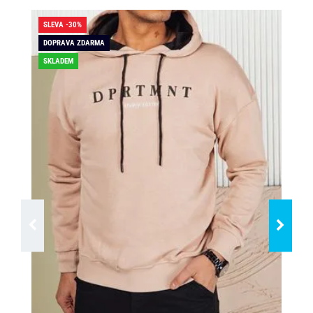
SLEVA -30%
SLE
DOPRAVA ZDARMA
SKLADEM