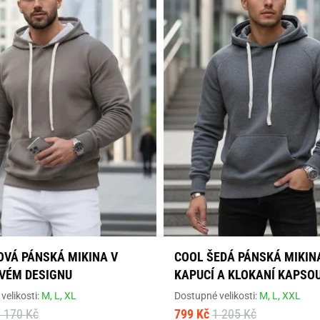
OVÁ PÁNSKÁ MIKINA V
COOL ŠEDÁ PÁNSKÁ MIKIN
VÉM DESIGNU
KAPUCÍ A KLOKANÍ KAPSO
velikosti:
M,
L,
XL
Dostupné velikosti:
M,
L,
XXL
 170 Kč
799 Kč
1 205 Kč