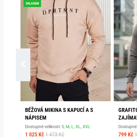
SKLADEM
BÉŽOVÁ MIKINA S KAPUCÍ A S
GRAFIT
NÁPISEM
ZAJÍMA
Dostupné velikosti:
S,
M,
L,
XL,
XXL
Dostupné 
1 025 Kč
1 473 Kč
799 Kč
1