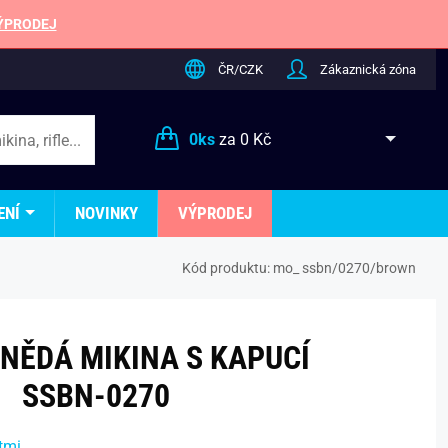
ÝPRODEJ
ČR/CZK
Zákaznická zóna
0
ks
za
0 Kč
ENÍ
NOVINKY
VÝPRODEJ
Kód produktu:
mo_ ssbn/0270/brown
NĚDÁ MIKINA S KAPUCÍ
SSBN-0270
tmi