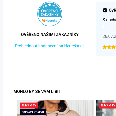
Ově
S obch
!
OVĚŘENO NAŠIMI ZÁKAZNÍKY
26.07.
Prohlédnout hodnocení na Heuréka.cz
MOHLO BY SE VÁM LÍBIT
SLEVA -30%
SLEVA -32%
DOPRAVA ZDARMA