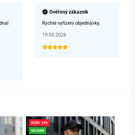
Ověřený zákazník
dnal
Rychlé vyřízení objednávky.
19.05.2026
SLEVA -34%
SLEVA -
SKLADEM
SKLADE