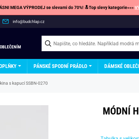
SNI MEGA VÝPRODEJ se slevami do 70%! 🔝Top slevy kategorie»»»
V
info@budchlap.cz
 OBLEČENÍM
OPLŇKY
PÁNSKÉ SPODNÍ PRÁDLO
DÁMSKÉ OBLEČ
kina s kapucí SSBN-0270
MÓDNÍ H
Tabulka s velikos