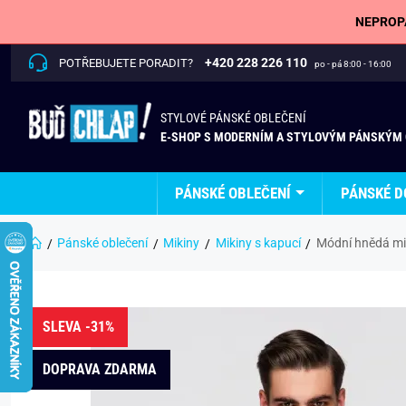
NEPROPÁ
+420 228 226 110
POTŘEBUJETE PORADIT?
po - pá 8:00 - 16:00
STYLOVÉ PÁNSKÉ OBLEČENÍ
E-SHOP S MODERNÍM A STYLOVÝM PÁNSKÝM
PÁNSKÉ OBLEČENÍ
PÁNSKÉ D
Pánské oblečení
Mikiny
Mikiny s kapucí
Módní hnědá mi
SLEVA -31%
DOPRAVA ZDARMA