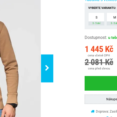
VYBERTE VARIANTU:
S
M
3 - 5 dní
3 - 5 d
Dostupnost
:
u te
1 445 Kč
cena včetně DPH
2 081 Kč
cena před slevou
Nákupe
Doprava: Zasil