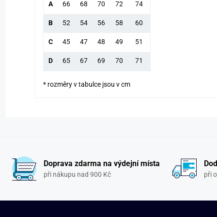
A
66
68
70
72
74
B
52
54
56
58
60
C
45
47
48
49
51
D
65
67
69
70
71
* rozměry v tabulce jsou v cm
Doprava zdarma na výdejní místa
Dod
při nákupu nad 900 Kč
při 