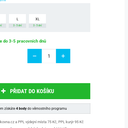
L
XL
ní
3 - 5 dní
3 - 5 dní
be do 3-5 pracovních dnů
PŘIDAT DO KOŠÍKU
m získáte
4 body
do věrnostního programu
kovna.cz a PPL výdejní místa 75 Kč, PPL kurýr 95 Kč