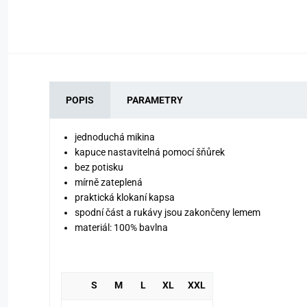
POPIS
PARAMETRY
jednoduchá mikina
kapuce nastavitelná pomocí šňůrek
bez potisku
mírně zateplená
praktická klokaní kapsa
spodní část a rukávy jsou zakončeny lemem
materiál: 100% bavlna
S
M
L
XL
XXL