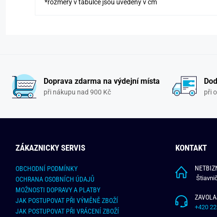
*rozměry v tabulce jsou uvedeny v cm
Doprava zdarma na výdejní místa
Dod
při nákupu nad 900 Kč
při 
ZÁKAZNICKY SERVIS
KONTAKT
NETBIZN
OBCHODNÍ PODMÍNKY
Štiavni
OCHRANA OSOBNÍCH ÚDAJŮ
MOŽNOSTI DOPRAVY A PLATBY
ZAVOLA
JAK POSTUPOVAT PŘI VÝMĚNĚ ZBOŽÍ
+420 22
JAK POSTUPOVAT PŘI VRÁCENÍ ZBOŽÍ