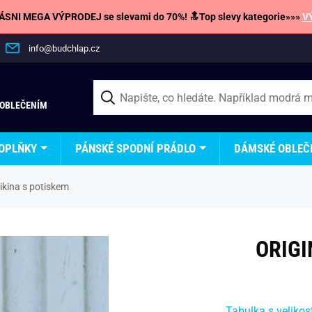
SNI MEGA VÝPRODEJ se slevami do 70%! 🔝Top slevy kategorie»»»
V
info@budchlap.cz
 OBLEČENÍM
OPLŇKY
PÁNSKÉ SPODNÍ PRÁDLO
DÁMSKÉ OBLEČ
mikina s potiskem
ORIGI
Tabulka s velikos