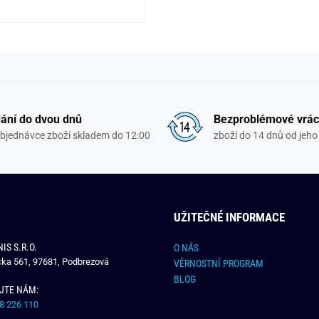
ání do dvou dnů
Bezproblémové vrác
objednávce zboží skladem do 12:00
zboží do 14 dnů od jeho 
UŽITEČNÉ INFORMACE
IS S.R.O.
O NÁS
čka 561, 97681, Podbrezová
VĚRNOSTNÍ PROGRAM
BLOG
JTE NÁM:
8 226 110