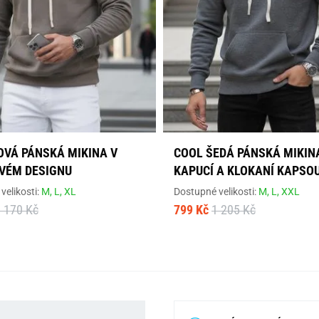
OVÁ PÁNSKÁ MIKINA V
COOL ŠEDÁ PÁNSKÁ MIKIN
VÉM DESIGNU
KAPUCÍ A KLOKANÍ KAPSO
velikosti:
M,
L,
XL
Dostupné velikosti:
M,
L,
XXL
 170 Kč
799 Kč
1 205 Kč