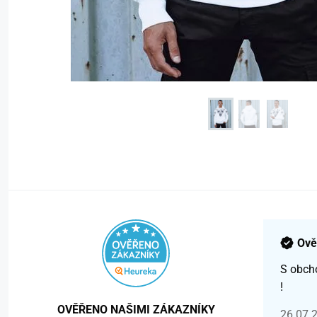
Ově
S obch
!
OVĚŘENO NAŠIMI ZÁKAZNÍKY
26.07.