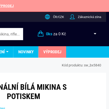
ÝPRODEJ
ČR/CZK
Zákaznická zóna
0
ks
za
0 Kč
ENÍ
NOVINKY
VÝPRODEJ
Kód produktu:
sw_bx5840
NÁLNÍ BÍLÁ MIKINA S
POTISKEM
tmi