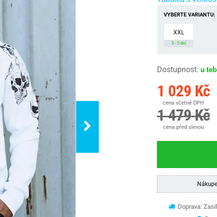
VYBERTE VARIANTU:
XXL
3 - 5 dní
Dostupnost
:
u te
1 029 Kč
cena včetně DPH
1 479 Kč
cena před slevou
Nákupe
Doprava: Zasil