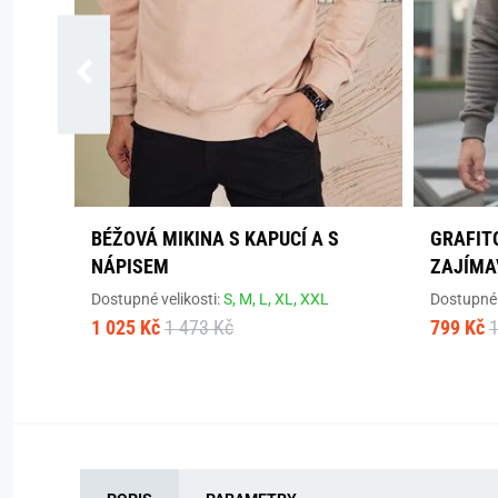
BÉŽOVÁ MIKINA S KAPUCÍ A S
GRAFIT
NÁPISEM
ZAJÍMA
Dostupné velikosti:
S,
M,
L,
XL,
XXL
Dostupné 
1 025 Kč
1 473 Kč
799 Kč
1