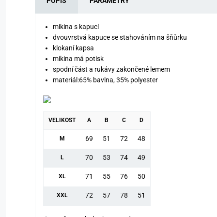
POPIS
PARAMETRY
mikina s kapucí
dvouvrstvá kapuce se stahováním na šňůrku
klokaní kapsa
mikina má potisk
spodní část a rukávy zakončené lemem
materiál:65% bavlna, 35% polyester
VELIKOST
A
B
C
D
69
51
72
48
M
70
53
74
49
L
71
55
76
50
XL
72
57
78
51
XXL