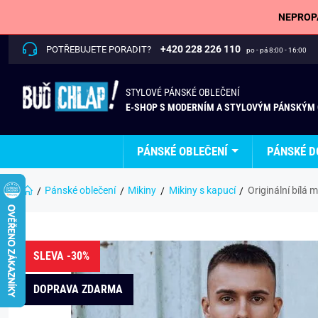
NEPROPÁ
+420 228 226 110
POTŘEBUJETE PORADIT?
po - pá 8:00 - 16:00
STYLOVÉ PÁNSKÉ OBLEČENÍ
E-SHOP S MODERNÍM A STYLOVÝM PÁNSKÝM
PÁNSKÉ OBLEČENÍ
PÁNSKÉ D
Pánské oblečení
Mikiny
Mikiny s kapucí
Originální bílá 
SLEVA -30%
DOPRAVA ZDARMA