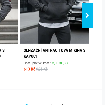
A S
SENZAČNÍ ANTRACITOVÁ MIKINA S
STYL
U
KAPUCÍ
Dostup
614 K
Dostupné velikosti:
M,
L,
XL,
XXL
613 Kč
925 Kč