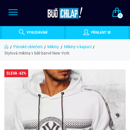
0
VYHLEDÁVÁNÍ
PŘIHLÁSIT SE
Pánské oblečení
Mikiny
Mikiny s kapucí
Stylová mikina v bílé barvě New York
SLEVA -62%