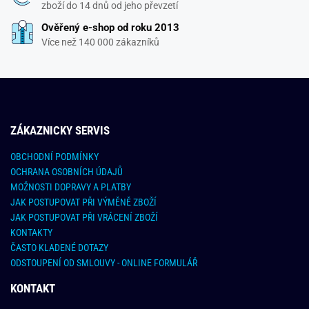
zboží do 14 dnů od jeho převzetí
Ověřený e-shop od roku 2013
Více než 140 000 zákazníků
ZÁKAZNICKY SERVIS
OBCHODNÍ PODMÍNKY
OCHRANA OSOBNÍCH ÚDAJŮ
MOŽNOSTI DOPRAVY A PLATBY
JAK POSTUPOVAT PŘI VÝMĚNĚ ZBOŽÍ
JAK POSTUPOVAT PŘI VRÁCENÍ ZBOŽÍ
KONTAKTY
ČASTO KLADENÉ DOTAZY
ODSTOUPENÍ OD SMLOUVY - ONLINE FORMULÁŘ
KONTAKT