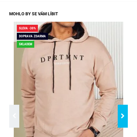
MOHLO BY SE VÁM LÍBIT
SLEVA -30%
SLE
DOPRAVA ZDARMA
SKLADEM