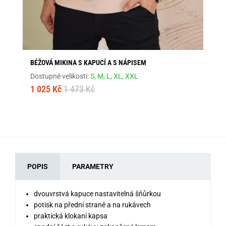
BÉŽOVÁ MIKINA S KAPUCÍ A S NÁPISEM
GR
Dostupné velikosti:
S,
M,
L,
XL,
XXL
Dos
1 025 Kč
1 473 Kč
79
POPIS
PARAMETRY
dvouvrstvá kapuce nastavitelná šňůrkou
potisk na přední straně a na rukávech
praktická klokaní kapsa