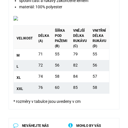
spodní část a rukávy zakončené lemem
materiál: 100% polyester
ŠÍŘKA
VNĚJŠÍ
VNITŘNÍ
DÉLKA
POD
DÉLKA
DÉLKA
VELIKOST
(A)
PAŽEMI
RUKÁVU
RUKÁVU
(B)
(C)
(D)
71
55
79
55
M
72
56
82
56
L
74
58
84
57
XL
76
60
85
58
XXL
* rozměry v tabulce jsou uvedeny v cm
NEVÁHEJTE NÁS
MOHLO BY VÁS