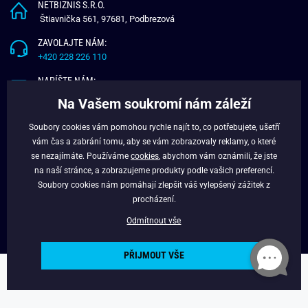
NETBIZNIS S.R.O.
Štiavnička 561, 97681, Podbrezová
ZAVOLAJTE NÁM:
+420 228 226 110
NAPÍŠTE NÁM:
info@budchlap.cz
Na Vašem soukromí nám záleží
UŽITEČNÉ INFORMACE
Soubory cookies vám pomohou rychle najít to, co potřebujete, ušetří
vám čas a zabrání tomu, aby se vám zobrazovaly reklamy, o které
O NÁS
se nezajímáte. Používáme
cookies
, abychom vám oznámili, že jste
VĚRNOSTNÍ PROGRAM
na naší stránce, a zobrazujeme produkty podle vašich preferencí.
BLOG
Soubory cookies nám pomáhají zlepšit váš vylepšený zážitek z
FACEBOOK
procházení.
Odmítnout vše
PŘIJMOUT VŠE
Copyright © 2024 - Budchlap.cz Všechna práva vyhrazena. webdesign ©
litvanyi.sk