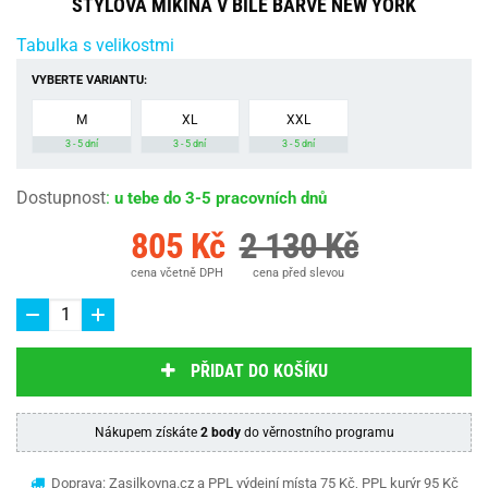
STYLOVÁ MIKINA V BÍLÉ BARVĚ NEW YORK
Tabulka s velikostmi
VYBERTE VARIANTU:
M
XL
XXL
3 - 5 dní
3 - 5 dní
3 - 5 dní
Dostupnost
:
u tebe do 3-5 pracovních dnů
805 Kč
2 130 Kč
cena včetně DPH
cena před slevou
PŘIDAT DO KOŠÍKU
Nákupem získáte
2 body
do věrnostního programu
Doprava: Zasilkovna.cz a PPL výdejní místa 75 Kč, PPL kurýr 95 Kč