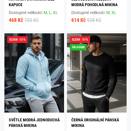
KAPUCE
MODRÁ POHODLNÁ MIKINA
Dostupné velikosti:
M,
L,
XL
Dostupné velikosti:
M,
XL
468 Kč
703 Kč
614 Kč
928 Kč
SLEVA -31%
SLEVA -31%
SKLADEM
SVĚTLE MODRÁ JEDNODUCHÁ
ČERNÁ ORIGINÁLNÍ PÁNSKÁ
PÁNSKÁ MIKINA
MIKINA