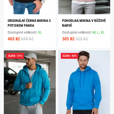
ORIGINÁLNÍ ČERNÁ MIKINA S
POHODLNÁ MIKINA V RŮŽOVÉ
POTISKEM PANDA
BARVĚ
Dostupné velikosti:
XL
Dostupné velikosti:
M,
L,
XL
465 Kč
699 Kč
305 Kč
925 Kč
SLEVA -31%
SLEVA -42%