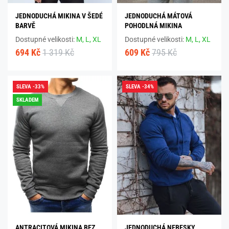
JEDNODUCHÁ MIKINA V ŠEDÉ
JEDNODUCHÁ MÁTOVÁ
BARVĚ
POHODLNÁ MIKINA
Dostupné velikosti:
M,
L,
XL
Dostupné velikosti:
M,
L,
XL
694 Kč
1 319 Kč
609 Kč
795 Kč
SLEVA -33%
SLEVA -34%
SKLADEM
ANTRACITOVÁ MIKINA BEZ
JEDNODUCHÁ NEBESKY