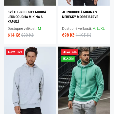
SVĚTLE-NEBESKY MODRÁ
JEDNODUCHÁ MIKINA V
JEDNODUCHÁ MIKINA S
NEBESKY MODRÉ BARVĚ
KAPUCÍ
Dostupné velikosti:
M
Dostupné velikosti:
M,
L,
XL
614 Kč
890 Kč
698 Kč
1 195 Kč
SLEVA -47%
SLEVA -23%
SKLADEM