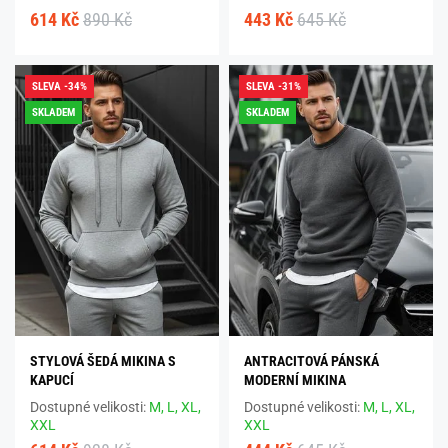
614 Kč
890 Kč
443 Kč
645 Kč
SLEVA -34%
SLEVA -31%
SKLADEM
SKLADEM
STYLOVÁ ŠEDÁ MIKINA S
ANTRACITOVÁ PÁNSKÁ
KAPUCÍ
MODERNÍ MIKINA
Dostupné velikosti:
M,
L,
XL,
Dostupné velikosti:
M,
L,
XL,
XXL
XXL