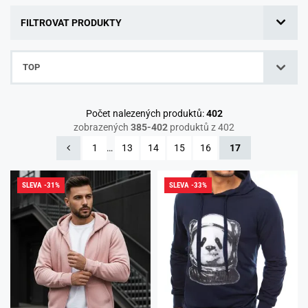
FILTROVAT PRODUKTY
TOP
Počet nalezených produktů:
402
zobrazených
385-402
produktů z 402
1
…
13
14
15
16
17
SLEVA -31%
SLEVA -33%