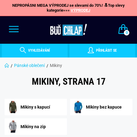
NEPROPÁSNI MEGA VÝPRODEJ se slevami do 70%! 🔝Top slevy
kategorie»»»
VÝPRODEJ
0
VYHLEDÁVÁNÍ
PŘIHLÁSIT SE
Pánské oblečení
Mikiny
MIKINY, STRANA 17
Mikiny s kapucí
Mikiny bez kapuce
Mikiny na zip