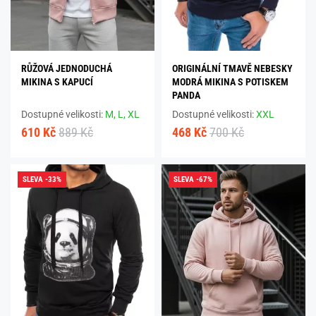
RŮŽOVÁ JEDNODUCHÁ
ORIGINÁLNÍ TMAVĚ NEBESKY
MIKINA S KAPUCÍ
MODRÁ MIKINA S POTISKEM
PANDA
Dostupné velikosti:
M,
L,
XL
Dostupné velikosti:
XXL
610 Kč
889 Kč
468 Kč
700 Kč
SLEVA -33%
SLEVA -67%