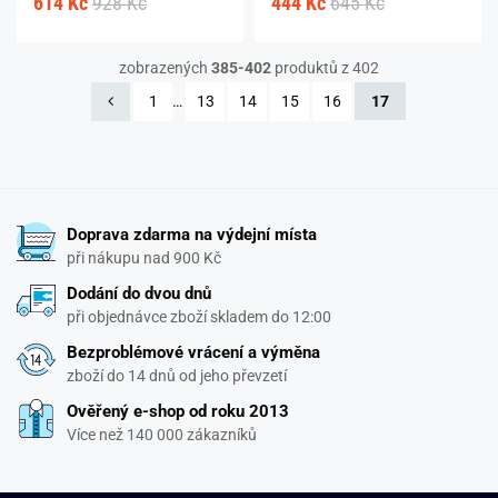
614 Kč
928 Kč
444 Kč
645 Kč
zobrazených
385-402
produktů z 402
1
…
13
14
15
16
17
Doprava zdarma na výdejní místa
při nákupu nad 900 Kč
Dodání do dvou dnů
při objednávce zboží skladem do 12:00
Bezproblémové vrácení a výměna
zboží do 14 dnů od jeho převzetí
Ověřený e-shop od roku 2013
Více než 140 000 zákazníků