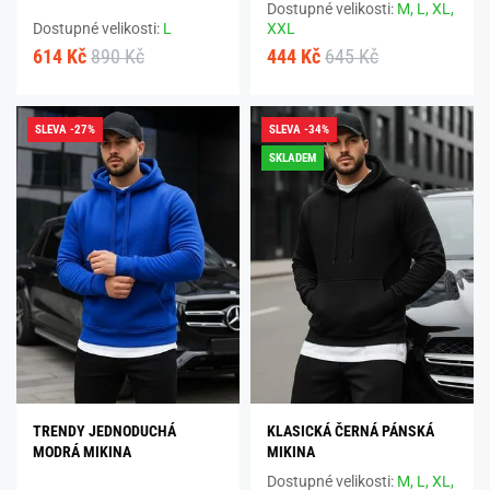
Dostupné velikosti:
M,
L,
XL,
Dostupné velikosti:
L
XXL
614 Kč
890 Kč
444 Kč
645 Kč
SLEVA -27%
SLEVA -34%
SKLADEM
TRENDY JEDNODUCHÁ
KLASICKÁ ČERNÁ PÁNSKÁ
MODRÁ MIKINA
MIKINA
Dostupné velikosti:
M,
L,
XL,