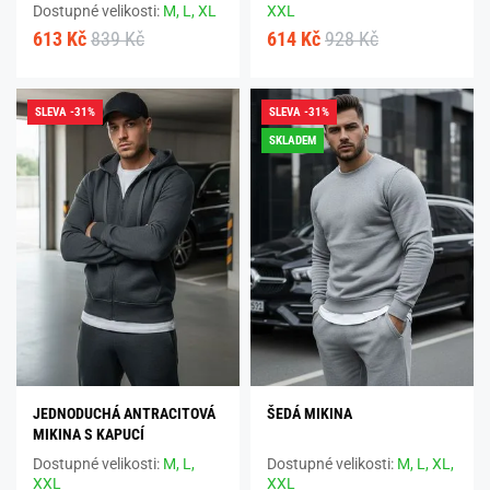
Dostupné velikosti:
M,
L,
XL
XXL
613 Kč
839 Kč
614 Kč
928 Kč
SLEVA -31%
SLEVA -31%
SKLADEM
JEDNODUCHÁ ANTRACITOVÁ
ŠEDÁ MIKINA
MIKINA S KAPUCÍ
Dostupné velikosti:
M,
L,
Dostupné velikosti:
M,
L,
XL,
XXL
XXL