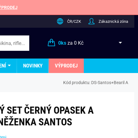
ÝPRODEJ
ČR/CZK
Zákaznická zóna
0
ks
za
0 Kč
ENÍ
NOVINKY
VÝPRODEJ
Kód produktu:
DS-Santos+Bearil A
 SET ČERNÝ OPASEK A
NĚŽENKA SANTOS
tmi