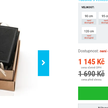
VELIKOST:
90 cm
95 
není
není
dostupné
dostu
120 cm
není
dostupné
Dostupnost
:
není
1 145 Kč
cena včetně DPH
1 690 Kč
cena před slevou