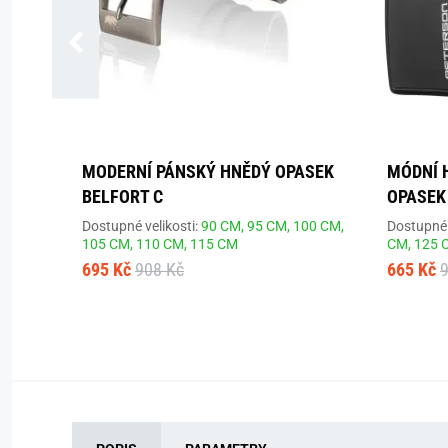
MODERNÍ PÁNSKÝ HNĚDÝ OPASEK
MÓDNÍ 
BELFORT C
OPASEK
Dostupné velikosti:
90 CM,
95 CM,
100 CM,
Dostupné 
105 CM,
110 CM,
115 CM
CM,
125 
695 Kč
908 Kč
665 Kč