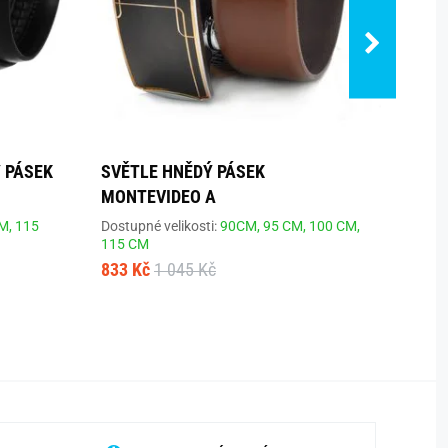
 PÁSEK
SVĚTLE HNĚDÝ PÁSEK
TMAV
MONTEVIDEO A
Dostup
105 C
M,
115
Dostupné velikosti:
90CM,
95 CM,
100 CM,
829 K
115 CM
833 Kč
1 045 Kč