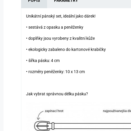
POPIS
PARAMETRY
Unikátní pánský set, ideální jako dárek!
• sestává z opasku a peněženky
• doplňky jsou vyrobeny z kvalitní kůže
• ekologicky zabaleno do kartonové krabičky
• šířka pásku: 4 cm
• rozměry peněženky: 10 x 13 cm
Jak vybrat správnou délku pásku?