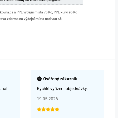
m získáte
3 body
do věrnostního programu
kovna.cz a PPL výdejní místa 75 Kč, PPL kurýr 95 Kč
ava zdarma na výdejní místa nad 9
00 Kč
Ověřený zákazník
dnal
Rychlé vyřízení objednávky.
19.05.2026