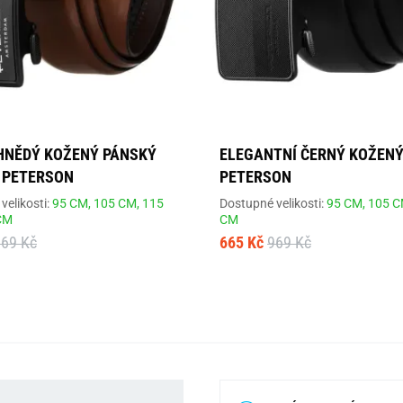
HNĚDÝ KOŽENÝ PÁNSKÝ
ELEGANTNÍ ČERNÝ KOŽENÝ
 PETERSON
PETERSON
velikosti:
95 CM,
105 CM,
115
Dostupné velikosti:
95 CM,
105 C
CM
CM
969 Kč
665 Kč
969 Kč