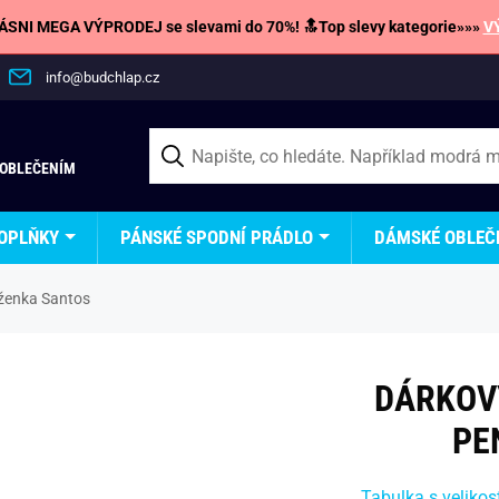
SNI MEGA VÝPRODEJ se slevami do 70%! 🔝Top slevy kategorie»»»
V
info@budchlap.cz
 OBLEČENÍM
OPLŇKY
PÁNSKÉ SPODNÍ PRÁDLO
DÁMSKÉ OBLEČ
ěženka Santos
DÁRKOVÝ
PE
Tabulka s velikos