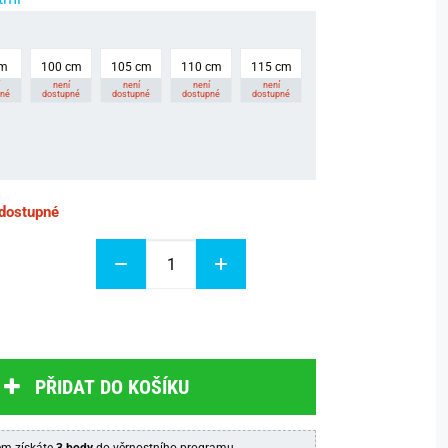
cm
100 cm
105 cm
110 cm
115 cm
není
není
není
není
pné
dostupné
dostupné
dostupné
dostupné
 dostupné
PŘIDAT DO KOŠÍKU