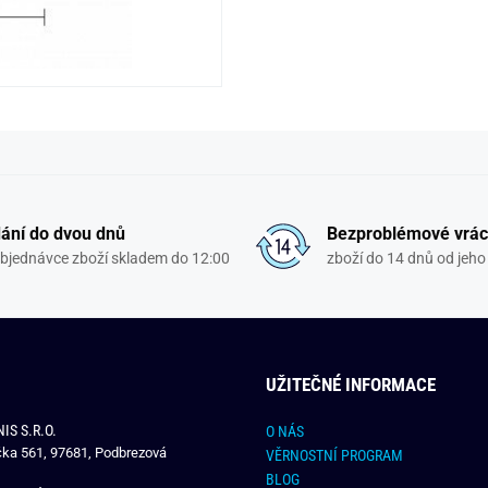
ání do dvou dnů
Bezproblémové vrác
objednávce zboží skladem do 12:00
zboží do 14 dnů od jeho 
UŽITEČNÉ INFORMACE
IS S.R.O.
O NÁS
čka 561, 97681, Podbrezová
VĚRNOSTNÍ PROGRAM
BLOG