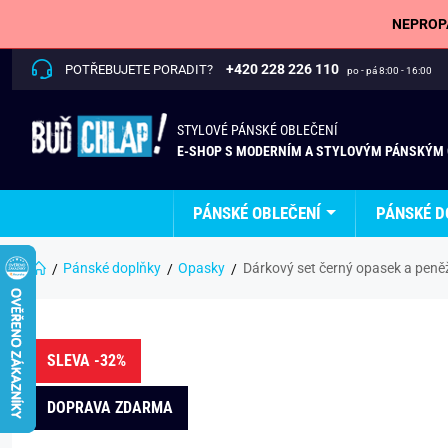
NEPROPÁ
+420 228 226 110
POTŘEBUJETE PORADIT?
po - pá 8:00 - 16:00
STYLOVÉ PÁNSKÉ OBLEČENÍ
E-SHOP S MODERNÍM A STYLOVÝM PÁNSKÝM
PÁNSKÉ OBLEČENÍ
PÁNSKÉ D
Pánské doplňky
Opasky
Dárkový set černý opasek a pen
SLEVA -32%
DOPRAVA ZDARMA