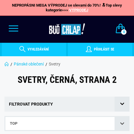
NEPROPÁSNI MEGA VÝPRODEJ se slevami do 70%! 🔝Top slevy
kategorie»»»
VÝPRODEJ
0
VYHLEDÁVÁNÍ
PŘIHLÁSIT SE
Pánské oblečení
Svetry
SVETRY, ČERNÁ, STRANA 2
FILTROVAT PRODUKTY
TOP