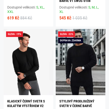
BARVĚ V1 SWOS-0108
Dostupné velikosti:
S,
XL,
Dostupné velikosti:
S,
M,
L,
XXL
XL
619 Kč
884 Kč
545 Kč
1 035 Kč
SLEVA -19%
SLEVA -33%
DOPRAVA ZDARMA
KLASICKÝ ČERNÝ SVETR S
STYLOVÝ PRODLOUŽENÝ
KULATÝM VÝSTŘIHEM V2
SVETR V ČERNÉ BARVĚ