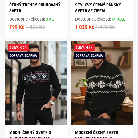
ČERNÝ TRENDY PRUHOVANÝ
STYLOVÝ ČERNÝ PÁNSKÝ
SVETR
SVETR SE ZIPEM
Dostupné velikosti:
XXL
Dostupné velikosti:
M,
XXL
799 Kč
1 473 Kč
1 029 Kč
1 479 Kč
SLEVA -30%
SLEVA -31%
DOPRAVA ZDARMA
DOPRAVA ZDARMA
MÓDNÍ ČERNÝ SVETR S
MODERNÍ ČERNÝ SVETR