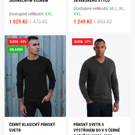
JEDINEČNÝM VZOREM
SEVERSKÉHO STYLU
Dostupné velikosti:
M,
L,
XL,
Dostupné velikosti:
XXL
XXL
1 025 Kč
1 473 Kč
1 249 Kč
1 803 Kč
SLEVA -30%
SLEVA -47%
SKLADEM
ČERNÝ KLASICKÝ PÁNSKÝ
PÁNSKÝ SVETR S
SVETR
VÝSTŘIHEM DO V V ČERNÉ