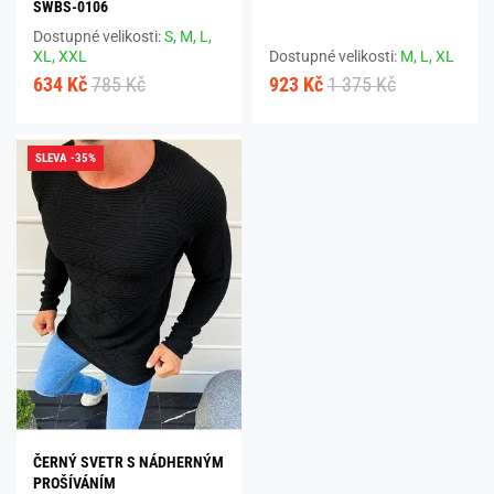
SWBS-0106
Dostupné velikosti:
S,
M,
L,
XL,
XXL
Dostupné velikosti:
M,
L,
XL
634 Kč
785 Kč
923 Kč
1 375 Kč
SLEVA -35%
ČERNÝ SVETR S NÁDHERNÝM
PROŠÍVÁNÍM