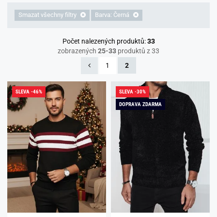
Smazat všechny filtry
Barva: Černá
Počet nalezených produktů:
33
zobrazených
25-33
produktů z 33
1
2
SLEVA -46%
SLEVA -30%
DOPRAVA ZDARMA