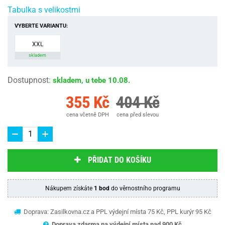
Tabulka s velikostmi
VYBERTE VARIANTU:
XXL
skladem
Dostupnost
:
skladem, u tebe 10.08.
355 Kč
404 Kč
cena včetně DPH
cena před slevou
PŘIDAT DO KOŠÍKU
Nákupem získáte
1 bod
do věrnostního programu
Doprava: Zasilkovna.cz a PPL výdejní místa 75 Kč, PPL kurýr 95 Kč
Doprava zdarma na výdejní místa nad 9
00 Kč