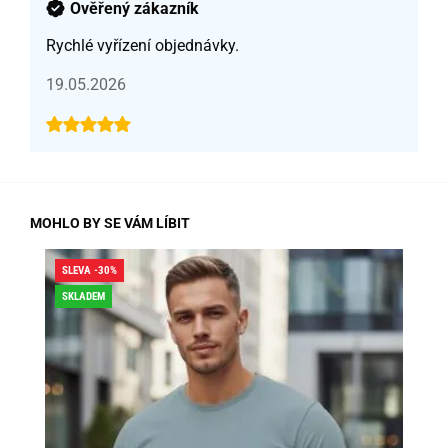
Ověřený zákazník
Rychlé vyřízení objednávky.
19.05.2026
MOHLO BY SE VÁM LÍBIT
SLEVA -30%
SLE
SKLADEM
SK