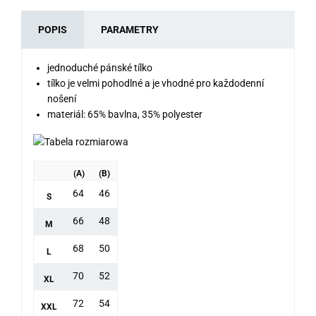
POPIS
PARAMETRY
jednoduché pánské tílko
tílko je velmi pohodlné a je vhodné pro každodenní
nošení
materiál: 65% bavlna, 35% polyester
(A)
(B)
64
46
S
66
48
M
68
50
L
70
52
XL
72
54
XXL