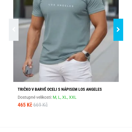
TRIČKO V BARVĚ OCELI S NÁPISEM LOS ANGELES
ŠE
Dostupné velikosti:
M,
L,
XL,
XXL
Dos
465 Kč
669 Kč
46