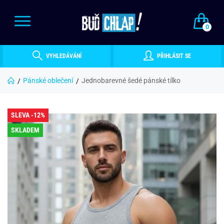
0
VYHLEDÁVÁNÍ
PŘIHLÁSIT SE
Pánské oblečení
Jednobarevné šedé pánské tílko
SLEVA -12%
SKLADEM