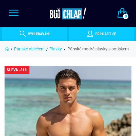
0
VYHLEDÁVÁNÍ
PŘIHLÁSIT SE
Pánské oblečení
Plavky
Pánské modré plavky s potiskem
SLEVA -31%