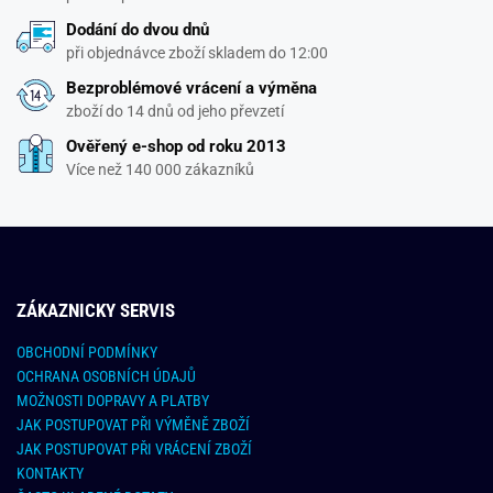
Dodání do dvou dnů
při objednávce zboží skladem do 12:00
Bezproblémové vrácení a výměna
zboží do 14 dnů od jeho převzetí
Ověřený e-shop od roku 2013
Více než 140 000 zákazníků
ZÁKAZNICKY SERVIS
OBCHODNÍ PODMÍNKY
OCHRANA OSOBNÍCH ÚDAJŮ
MOŽNOSTI DOPRAVY A PLATBY
JAK POSTUPOVAT PŘI VÝMĚNĚ ZBOŽÍ
JAK POSTUPOVAT PŘI VRÁCENÍ ZBOŽÍ
KONTAKTY