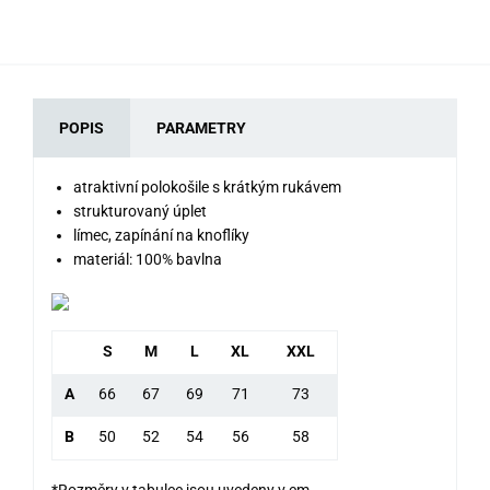
POPIS
PARAMETRY
atraktivní polokošile s krátkým rukávem
strukturovaný úplet
límec, zapínání na knoflíky
materiál: 100% bavlna
S
M
L
XL
XXL
A
66
67
69
71
73
B
50
52
54
56
58
*Rozměry v tabulce jsou uvedeny v cm