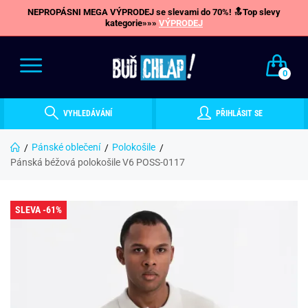
NEPROPÁSNI MEGA VÝPRODEJ se slevami do 70%! 🔝Top slevy
kategorie»»»
VÝPRODEJ
0
VYHLEDÁVÁNÍ
PŘIHLÁSIT SE
Pánské oblečení
Polokošile
Pánská béžová polokošile V6 POSS-0117
SLEVA -61%