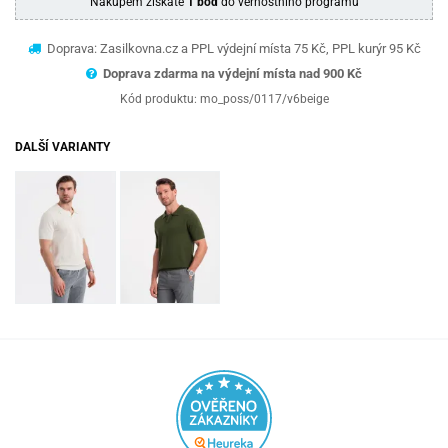
Nákupem získáte
1 bod
do věrnostního programu
Doprava: Zasilkovna.cz a PPL výdejní místa 75 Kč, PPL kurýr 95 Kč
Doprava zdarma na výdejní místa nad 9
00 Kč
Kód produktu:
mo_poss/0117/v6beige
DALŠÍ VARIANTY