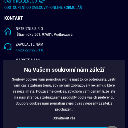
ČASTO KLADENÉ DOTAZY
ODSTOUPENÍ OD SMLOUVY - ONLINE FORMULÁŘ
KONTAKT
NETBIZNIS S.R.O.
Štiavnička 561, 97681, Podbrezová
ZAVOLAJTE NÁM:
+420 228 226 110
NAPÍŠTE NÁM:
info@budchlap.cz
Na Vašem soukromí nám záleží
UŽITEČNÉ INFORMACE
Soubory cookies vám pomohou rychle najít to, co potřebujete, ušetří
vám čas a zabrání tomu, aby se vám zobrazovaly reklamy, o které
O NÁS
se nezajímáte. Používáme
cookies
, abychom vám oznámili, že jste
VĚRNOSTNÍ PROGRAM
na naší stránce, a zobrazujeme produkty podle vašich preferencí.
BLOG
Soubory cookies nám pomáhají zlepšit váš vylepšený zážitek z
FACEBOOK
procházení.
Odmítnout vše