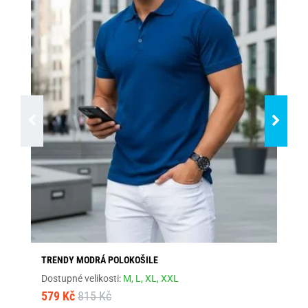
TRENDY MODRÁ POLOKOŠILE
MÓ
Dostupné velikosti:
M,
L,
XL,
XXL
Dos
579 Kč
815 Kč
57