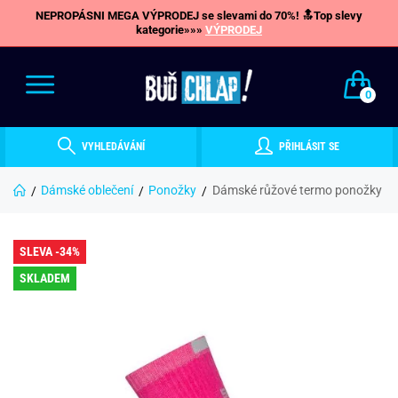
NEPROPÁSNI MEGA VÝPRODEJ se slevami do 70%! 🔝Top slevy
kategorie»»»
VÝPRODEJ
0
VYHLEDÁVÁNÍ
PŘIHLÁSIT SE
Dámské oblečení
Ponožky
Dámské růžové termo ponožky
SLEVA -34%
SKLADEM