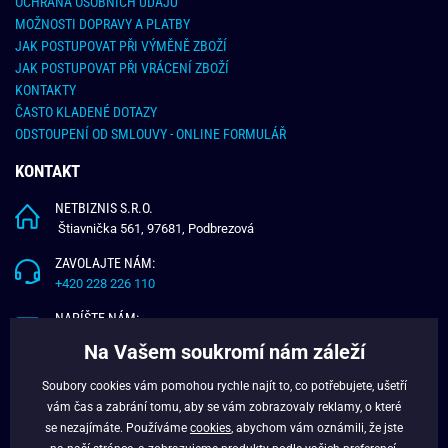
OCHRANA OSOBNÍCH ÚDAJŮ
MOŽNOSTI DOPRAVY A PLATBY
JAK POSTUPOVAT PŘI VÝMĚNĚ ZBOŽÍ
JAK POSTUPOVAT PŘI VRÁCENÍ ZBOŽÍ
KONTAKTY
ČASTO KLADENÉ DOTAZY
ODSTOUPENÍ OD SMLOUVY - ONLINE FORMULÁŘ
KONTAKT
NETBIZNIS S.R.O.
Štiavnička 561, 97681, Podbrezová
ZAVOLAJTE NÁM:
+420 228 226 110
NAPÍŠTE NÁM:
info@budchlap.cz
Na Vašem soukromí nám záleží
UŽITEČNÉ INFORMACE
Soubory cookies vám pomohou rychle najít to, co potřebujete, ušetří
vám čas a zabrání tomu, aby se vám zobrazovaly reklamy, o které
O NÁS
se nezajímáte. Používáme
cookies
, abychom vám oznámili, že jste
VĚRNOSTNÍ PROGRAM