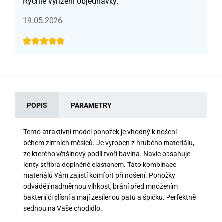
Rychlé vyřízení objednávky.
19.05.2026
POPIS
PARAMETRY
Tento atraktivní model ponožek je vhodný k nošení
během zimních měsíců. Je vyroben z hrubého materiálu,
ze kterého většinový podíl tvoří bavlna. Navíc obsahuje
ionty stříbra doplněné elastanem. Tato kombinace
materiálů Vám zajistí komfort při nošení. Ponožky
odvádějí nadměrnou vlhkost, brání před množením
bakterií či plísní a mají zesílenou patu a špičku. Perfektně
sednou na Vaše chodidlo.