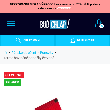
NEPROPÁSNI MEGA VÝPRODEJ se slevami do 70%! 🔝Top slevy
kategorie»»»
VÝPRODEJ
0
VYHLEDÁVÁNÍ
PŘIHLÁSIT SE
Pánské oblečení
Ponožky
Termo bavlněné ponožky červené
SLEVA -26%
SKLADEM