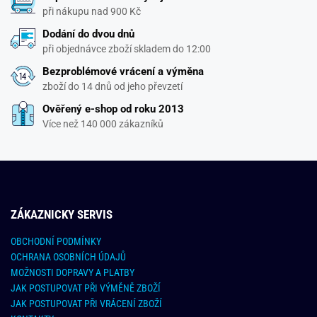
při nákupu nad 900 Kč
Dodání do dvou dnů
při objednávce zboží skladem do 12:00
Bezproblémové vrácení a výměna
zboží do 14 dnů od jeho převzetí
Ověřený e-shop od roku 2013
Více než 140 000 zákazníků
ZÁKAZNICKY SERVIS
OBCHODNÍ PODMÍNKY
OCHRANA OSOBNÍCH ÚDAJŮ
MOŽNOSTI DOPRAVY A PLATBY
JAK POSTUPOVAT PŘI VÝMĚNĚ ZBOŽÍ
JAK POSTUPOVAT PŘI VRÁCENÍ ZBOŽÍ