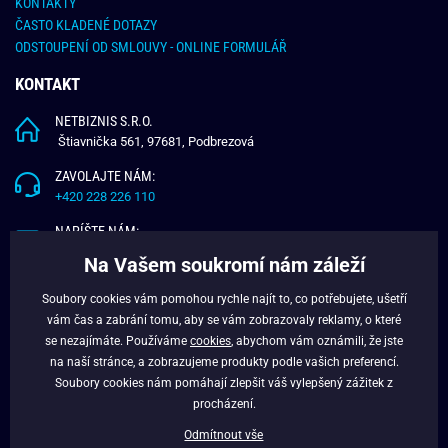
KONTAKTY
ČASTO KLADENÉ DOTAZY
ODSTOUPENÍ OD SMLOUVY - ONLINE FORMULÁŘ
KONTAKT
NETBIZNIS S.R.O.
Štiavnička 561, 97681, Podbrezová
ZAVOLAJTE NÁM:
+420 228 226 110
NAPÍŠTE NÁM:
info@budchlap.cz
Na Vašem soukromí nám záleží
UŽITEČNÉ INFORMACE
Soubory cookies vám pomohou rychle najít to, co potřebujete, ušetří
vám čas a zabrání tomu, aby se vám zobrazovaly reklamy, o které
O NÁS
se nezajímáte. Používáme
cookies
, abychom vám oznámili, že jste
VĚRNOSTNÍ PROGRAM
na naší stránce, a zobrazujeme produkty podle vašich preferencí.
BLOG
Soubory cookies nám pomáhají zlepšit váš vylepšený zážitek z
FACEBOOK
procházení.
Odmítnout vše