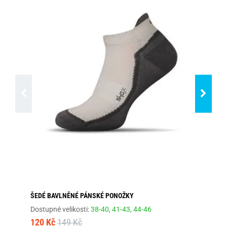
ŠEDÉ BAVLNĚNÉ PÁNSKÉ PONOŽKY
TM
Dostupné velikosti:
38-40,
41-43,
44-46
Dos
120 Kč
149 Kč
10