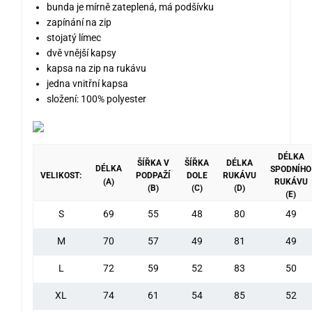
bunda je mírně zateplená, má podšívku
zapínání na zip
stojatý límec
dvě vnější kapsy
kapsa na zip na rukávu
jedna vnitřní kapsa
složení: 100% polyester
DÉLKA
ŠÍŘKA V
ŠÍŘKA
DÉLKA
DÉLKA
SPODNÍHO
VELIKOST:
PODPAŽÍ
DOLE
RUKÁVU
(A)
RUKÁVU
(B)
(C)
(D)
(E)
S
69
55
48
80
49
M
70
57
49
81
49
L
72
59
52
83
50
XL
74
61
54
85
52