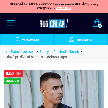
NEPROPÁSNI MEGA VÝPRODEJ se slevami do 70%! 🔝Top slevy
kategorie»»»
VÝPRODEJ
0
VYHLEDÁVÁNÍ
PŘIHLÁSIT SE
Pánské oblečení
Bundy
Přechodné bundy
Fialová prošívaná bunda s ozdobnou kapsou
SLEVA -30%
SKLADEM