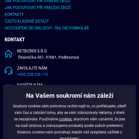
JAK POSTUPOVAT PŘI VÝMĚNĚ ZBOŽÍ
JAK POSTUPOVAT PŘI VRÁCENÍ ZBOŽÍ
KONTAKTY
ČASTO KLADENÉ DOTAZY
ODSTOUPENÍ OD SMLOUVY - ONLINE FORMULÁŘ
KONTAKT
NETBIZNIS S.R.O.
Štiavnička 561, 97681, Podbrezová
ZAVOLAJTE NÁM:
+420 228 226 110
NAPÍŠTE NÁM:
info@budchlap.cz
Na Vašem soukromí nám záleží
UŽITEČNÉ INFORMACE
Soubory cookies vám pomohou rychle najít to, co potřebujete, ušetří
vám čas a zabrání tomu, aby se vám zobrazovaly reklamy, o které
O NÁS
se nezajímáte. Používáme
cookies
, abychom vám oznámili, že jste
VĚRNOSTNÍ PROGRAM
na naší stránce, a zobrazujeme produkty podle vašich preferencí.
BLOG
Soubory cookies nám pomáhají zlepšit váš vylepšený zážitek z
procházení.