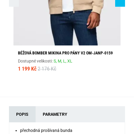
BÉŽOVÁ BOMBER MIKINA PRO PÁNY V2 OM-JANP-0159
PR
Dostupné velikosti:
S,
M,
L,
XL
Dos
1 199 Kč
2 176 Kč
1 
POPIS
PARAMETRY
přechodná prošívaná bunda