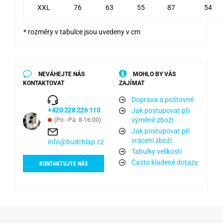
XXL
76
63
55
87
54
* rozměry v tabulce jsou uvedeny v cm
NEVÁHEJTE NÁS
MOHLO BY VÁS
KONTAKTOVAT
ZAJÍMAT
Doprava a poštovné
+420 228 226 110
Jak postupovat při
výměně zboží
(Po - Pá: 8-16:00)
Jak postupovat při
vrácení zboží
info@budchlap.cz
Tabulky velikostí
Často kladené dotazy
KONTAKTUJTE NÁS