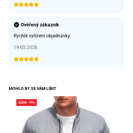
Ověřený zákazník
Rychlé vyřízení objednávky.
19.05.2026
MOHLO BY SE VÁM LÍBIT
SLEVA -79%
SLE
SK