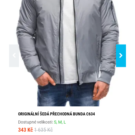
ORIGINÁLNÍ ŠEDÁ PŘECHODNÁ BUNDA C634
TR
Dostupné velikosti:
S,
M,
L
Dos
343 Kč
1 635 Kč
68