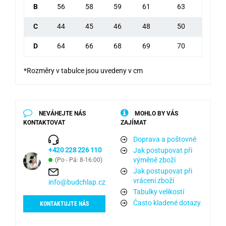
B
56
58
59
61
63
C
44
45
46
48
50
D
64
66
68
69
70
*Rozměry v tabulce jsou uvedeny v cm
NEVÁHEJTE NÁS
MOHLO BY VÁS
KONTAKTOVAT
ZAJÍMAT
Doprava a poštovné
+420 228 226 110
Jak postupovat při
výměně zboží
(Po - Pá: 8-16:00)
Jak postupovat při
vrácení zboží
info@budchlap.cz
Tabulky velikostí
Často kladené dotazy
KONTAKTUJTE NÁS