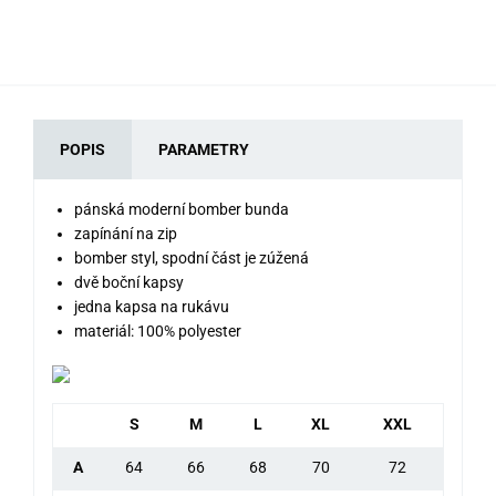
POPIS
PARAMETRY
pánská moderní bomber bunda
zapínání na zip
bomber styl, spodní část je zúžená
dvě boční kapsy
jedna kapsa na rukávu
materiál: 100% polyester
S
M
L
XL
XXL
A
64
66
68
70
72