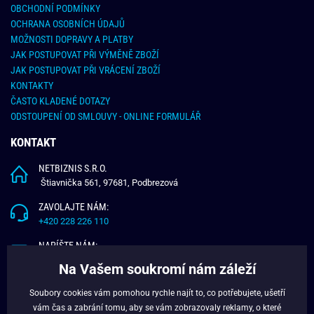
OBCHODNÍ PODMÍNKY
OCHRANA OSOBNÍCH ÚDAJŮ
MOŽNOSTI DOPRAVY A PLATBY
JAK POSTUPOVAT PŘI VÝMĚNĚ ZBOŽÍ
JAK POSTUPOVAT PŘI VRÁCENÍ ZBOŽÍ
KONTAKTY
ČASTO KLADENÉ DOTAZY
ODSTOUPENÍ OD SMLOUVY - ONLINE FORMULÁŘ
KONTAKT
NETBIZNIS S.R.O.
Štiavnička 561, 97681, Podbrezová
ZAVOLAJTE NÁM:
+420 228 226 110
NAPÍŠTE NÁM:
info@budchlap.cz
Na Vašem soukromí nám záleží
UŽITEČNÉ INFORMACE
Soubory cookies vám pomohou rychle najít to, co potřebujete, ušetří
vám čas a zabrání tomu, aby se vám zobrazovaly reklamy, o které
O NÁS