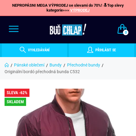
NEPROPÁSNI MEGA VÝPRODEJ se slevami do 70%! 🔝Top slevy
kategorie»»»
VÝPRODEJ
0
VYHLEDÁVÁNÍ
PŘIHLÁSIT SE
Pánské oblečení
Bundy
Přechodné bundy
Originální bordó přechodná bunda C532
SLEVA -62%
SKLADEM