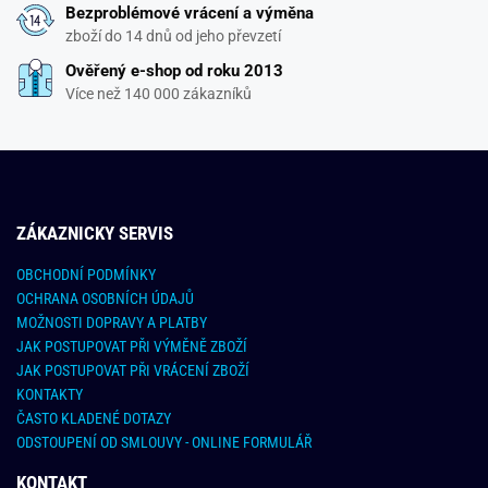
Bezproblémové vrácení a výměna
zboží do 14 dnů od jeho převzetí
Ověřený e-shop od roku 2013
Více než 140 000 zákazníků
ZÁKAZNICKY SERVIS
OBCHODNÍ PODMÍNKY
OCHRANA OSOBNÍCH ÚDAJŮ
MOŽNOSTI DOPRAVY A PLATBY
JAK POSTUPOVAT PŘI VÝMĚNĚ ZBOŽÍ
JAK POSTUPOVAT PŘI VRÁCENÍ ZBOŽÍ
KONTAKTY
ČASTO KLADENÉ DOTAZY
ODSTOUPENÍ OD SMLOUVY - ONLINE FORMULÁŘ
KONTAKT