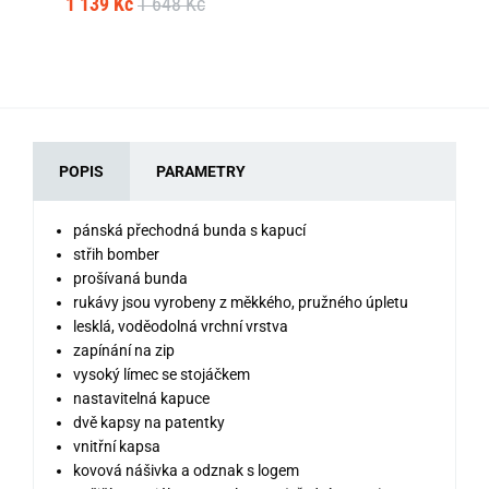
1 139 Kč
1 648 Kč
1 
POPIS
PARAMETRY
pánská přechodná bunda s kapucí
střih bomber
prošívaná bunda
rukávy jsou vyrobeny z měkkého, pružného úpletu
lesklá, voděodolná vrchní vrstva
zapínání na zip
vysoký límec se stojáčkem
nastavitelná kapuce
dvě kapsy na patentky
vnitřní kapsa
kovová nášivka a odznak s logem