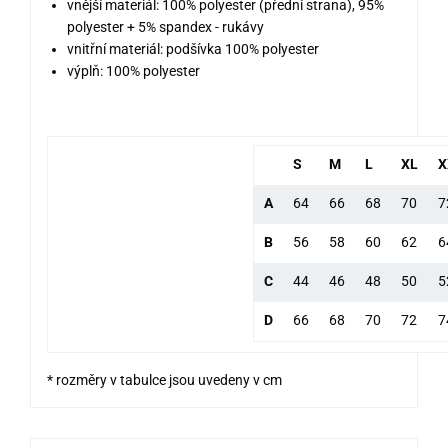
vnější materiál: 100% polyester (přední strana), 95%
polyester + 5% spandex - rukávy
vnitřní materiál: podšívka 100% polyester
výplň: 100% polyester
S
M
L
XL
X
A
64
66
68
70
7
B
56
58
60
62
6
C
44
46
48
50
5
D
66
68
70
72
7
* rozměry v tabulce jsou uvedeny v cm