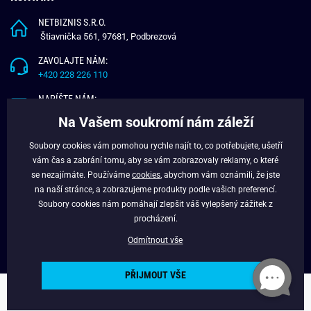
NETBIZNIS S.R.O.
Štiavnička 561, 97681, Podbrezová
ZAVOLAJTE NÁM:
+420 228 226 110
NAPÍŠTE NÁM:
info@budchlap.cz
Na Vašem soukromí nám záleží
UŽITEČNÉ INFORMACE
Soubory cookies vám pomohou rychle najít to, co potřebujete, ušetří
vám čas a zabrání tomu, aby se vám zobrazovaly reklamy, o které
O NÁS
se nezajímáte. Používáme
cookies
, abychom vám oznámili, že jste
VĚRNOSTNÍ PROGRAM
na naší stránce, a zobrazujeme produkty podle vašich preferencí.
BLOG
Soubory cookies nám pomáhají zlepšit váš vylepšený zážitek z
FACEBOOK
procházení.
Odmítnout vše
PŘIJMOUT VŠE
Copyright © 2024 - Budchlap.cz Všechna práva vyhrazena. webdesign ©
litvanyi.sk