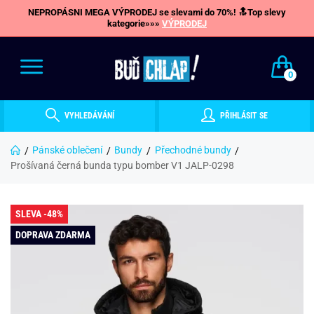
NEPROPÁSNI MEGA VÝPRODEJ se slevami do 70%! 🔝Top slevy
kategorie»»»
VÝPRODEJ
0
VYHLEDÁVÁNÍ
PŘIHLÁSIT SE
Pánské oblečení
Bundy
Přechodné bundy
Prošívaná černá bunda typu bomber V1 JALP-0298
SLEVA -48%
DOPRAVA ZDARMA