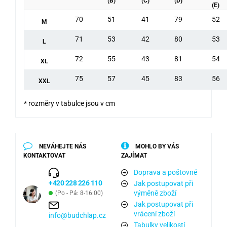
(B)
(C)
(D)
(E)
70
51
41
79
52
M
71
53
42
80
53
L
72
55
43
81
54
XL
75
57
45
83
56
XXL
* rozměry v tabulce jsou v cm
NEVÁHEJTE NÁS
MOHLO BY VÁS
KONTAKTOVAT
ZAJÍMAT
Doprava a poštovné
+420 228 226 110
Jak postupovat při
výměně zboží
(Po - Pá: 8-16:00)
Jak postupovat při
vrácení zboží
info@budchlap.cz
Tabulky velikostí