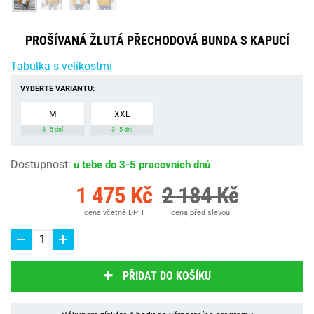
PROŠÍVANÁ ŽLUTÁ PŘECHODOVÁ BUNDA S KAPUCÍ
Tabulka s velikostmi
VYBERTE VARIANTU:
M
XXL
3 - 5 dní
3 - 5 dní
Dostupnost
:
u tebe do 3-5 pracovních dnů
1 475 Kč
2 184 Kč
cena včetně DPH
cena před slevou
PŘIDAT DO KOŠÍKU