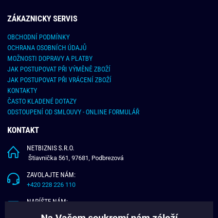
ZÁKAZNICKY SERVIS
OBCHODNÍ PODMÍNKY
OCHRANA OSOBNÍCH ÚDAJŮ
MOŽNOSTI DOPRAVY A PLATBY
JAK POSTUPOVAT PŘI VÝMĚNĚ ZBOŽÍ
JAK POSTUPOVAT PŘI VRÁCENÍ ZBOŽÍ
KONTAKTY
ČASTO KLADENÉ DOTAZY
ODSTOUPENÍ OD SMLOUVY - ONLINE FORMULÁŘ
KONTAKT
NETBIZNIS S.R.O.
Štiavnička 561, 97681, Podbrezová
ZAVOLAJTE NÁM:
+420 228 226 110
NAPÍŠTE NÁM:
info@budchlap.cz
Na Vašem soukromí nám záleží