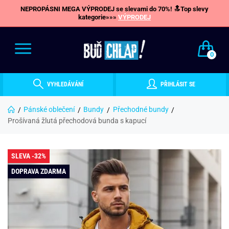
NEPROPÁSNI MEGA VÝPRODEJ se slevami do 70%! 🔝Top slevy
kategorie»»»
VÝPRODEJ
0
VYHLEDÁVÁNÍ
PŘIHLÁSIT SE
Pánské oblečení
Bundy
Přechodné bundy
Prošívaná žlutá přechodová bunda s kapucí
SLEVA -32%
DOPRAVA ZDARMA