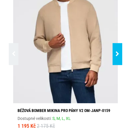
BÉŽOVÁ BOMBER MIKINA PRO PÁNY V2 OM-JANP-0159
FU
V3
Dostupné velikosti:
S,
M,
L,
XL
Dos
1 195 Kč
2 175 Kč