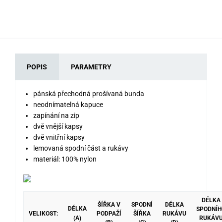
2 2
POPIS
PARAMETRY
pánská přechodná prošívaná bunda
neodnímatelná kapuce
zapínání na zip
dvě vnější kapsy
dvě vnitřní kapsy
lemovaná spodní část a rukávy
materiál: 100% nylon
DÉLKA
ŠÍŘKA V
SPODNÍ
DÉLKA
DÉLKA
SPODNÍH
VELIKOST:
PODPAŽÍ
ŠÍŘKA
RUKÁVU
(A)
RUKÁV