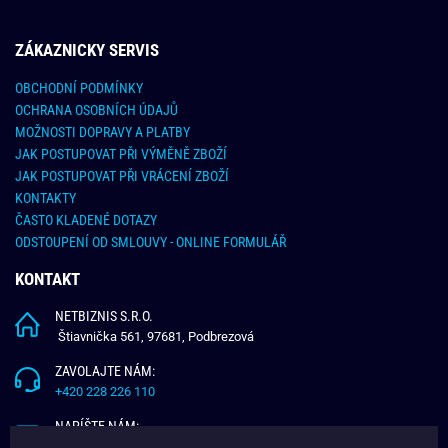
ZÁKAZNICKY SERVIS
OBCHODNÍ PODMÍNKY
OCHRANA OSOBNÍCH ÚDAJŮ
MOŽNOSTI DOPRAVY A PLATBY
JAK POSTUPOVAT PŘI VÝMĚNĚ ZBOŽÍ
JAK POSTUPOVAT PŘI VRÁCENÍ ZBOŽÍ
KONTAKTY
ČASTO KLADENÉ DOTAZY
ODSTOUPENÍ OD SMLOUVY - ONLINE FORMULÁŘ
KONTAKT
NETBIZNIS S.R.O.
Štiavnička 561, 97681, Podbrezová
ZAVOLAJTE NÁM:
+420 228 226 110
NAPÍŠTE NÁM:
info@budchlap.cz