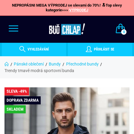
NEPROPÁSNI MEGA VÝPRODEJ se slevami do 70%! 🔝Top slevy
kategorie»»»
VÝPRODEJ
0
VYHLEDÁVÁNÍ
PŘIHLÁSIT SE
Pánské oblečení
Bundy
Přechodné bundy
Trendy tmavě modrá sportovní bunda
SLEVA -49%
DOPRAVA ZDARMA
SKLADEM