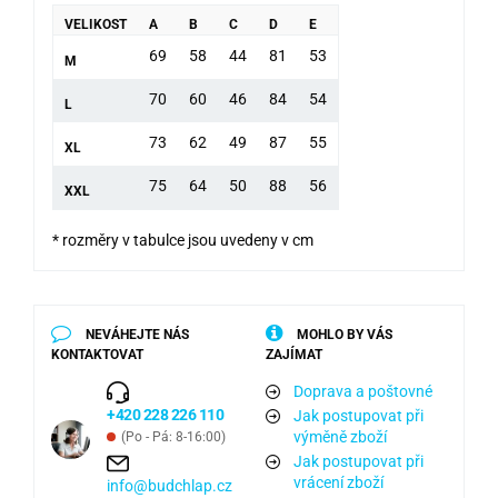
VELIKOST
A
B
C
D
E
69
58
44
81
53
M
70
60
46
84
54
L
73
62
49
87
55
XL
75
64
50
88
56
XXL
* rozměry v tabulce jsou uvedeny v cm
NEVÁHEJTE NÁS
MOHLO BY VÁS
KONTAKTOVAT
ZAJÍMAT
Doprava a poštovné
+420 228 226 110
Jak postupovat při
výměně zboží
(Po - Pá: 8-16:00)
Jak postupovat při
vrácení zboží
info@budchlap.cz