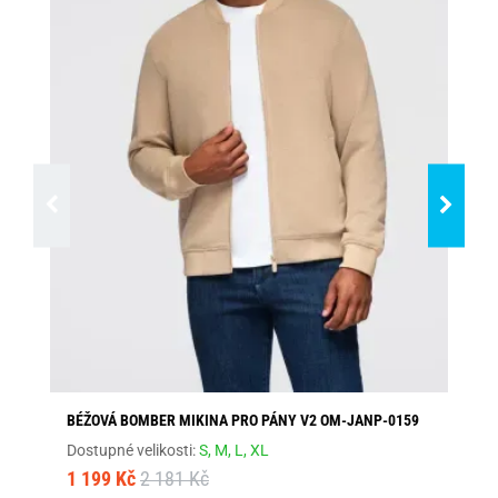
BÉŽOVÁ BOMBER MIKINA PRO PÁNY V2 OM-JANP-0159
PR
Dostupné velikosti:
S,
M,
L,
XL
Dos
1 199 Kč
2 181 Kč
1 