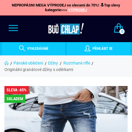
NEPROPÁSNI MEGA VÝPRODEJ se slevami do 70%! 🔝Top slevy
kategorie»»»
VÝPRODEJ
0
VYHLEDÁVÁNÍ
PŘIHLÁSIT SE
Pánské oblečení
Džíny
Roztrhané rifle
Originální granátové džíny s oděrkami
SLEVA -65%
SKLADEM