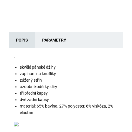
POPIS
PARAMETRY
.
skvělé pánské džíny
zapínání na knoflíky
zúžený střih
ozdobné oděrky, díry
tři přední kapsy
dvě zadní kapsy
materiál: 65% bavlna, 27% polyester, 6% viskóza, 2%
elastan