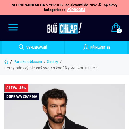
NEPROPÁSNI MEGA VÝPRODEJ se slevami do 70%! 🔝Top slevy
kategorie»»»
VÝPRODEJ
0
VYHLEDÁVÁNÍ
PŘIHLÁSIT SE
Pánské oblečení
Svetry
Černý pánský pletený svetr s knoflíky V4 SWCD-0153
SLEVA -46%
DOPRAVA ZDARMA