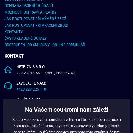
OCHRANA OSOBNÍCH ÚDAJŮ
MOŽNOSTI DOPRAVY A PLATBY
JAK POSTUPOVAT PŘI VÝMĚNĚ ZBOŽÍ
JAK POSTUPOVAT PŘI VRÁCENÍ ZBOŽÍ
KONTAKTY
ČASTO KLADENÉ DOTAZY
ODSTOUPENÍ OD SMLOUVY - ONLINE FORMULÁŘ
KONTAKT
NETBIZNIS S.R.O.
Štiavnička 561, 97681, Podbrezová
ZAVOLAJTE NÁM:
+420 228 226 110
NAPÍŠTE NÁM:
info@budchlap.cz
Na Vašem soukromí nám záleží
UŽITEČNÉ INFORMACE
Soubory cookies vám pomohou rychle najít to, co potřebujete, ušetří
vám čas a zabrání tomu, aby se vám zobrazovaly reklamy, o které
O NÁS
se nezajímáte. Používáme
cookies
, abychom vám oznámili, že jste