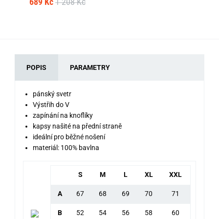
689 Kč
1 208 Kč
79
POPIS
PARAMETRY
pánský svetr
Výstřih do V
zapínání na knoflíky
kapsy našité na přední straně
ideální pro běžné nošení
materiál: 100% bavlna
S
M
L
XL
XXL
A
67
68
69
70
71
B
52
54
56
58
60