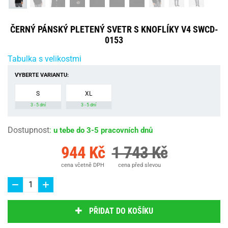
ČERNÝ PÁNSKÝ PLETENÝ SVETR S KNOFLÍKY V4 SWCD-
0153
Tabulka s velikostmi
VYBERTE VARIANTU:
S
XL
3 - 5 dní
3 - 5 dní
Dostupnost
:
u tebe do 3-5 pracovních dnů
944 Kč
1 743 Kč
cena včetně DPH
cena před slevou
PŘIDAT DO KOŠÍKU