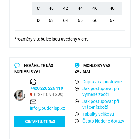
C
40
42
44
46
48
D
63
64
65
66
67
*rozměry v tabulce jsou uvedeny v cm.
NEVÁHEJTE NÁS
MOHLO BY VÁS
KONTAKTOVAT
ZAJÍMAT
Doprava a poštovné
+420 228 226 110
Jak postupovat při
výměně zboží
(Po - Pá: 8-16:00)
Jak postupovat při
vrácení zboží
info@budchlap.cz
Tabulky velikostí
Často kladené dotazy
KONTAKTUJTE NÁS