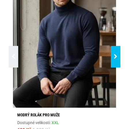
MODRÝ ROLÁK PRO MUŽE
ČE
Dostupné velikosti:
XXL
Dos