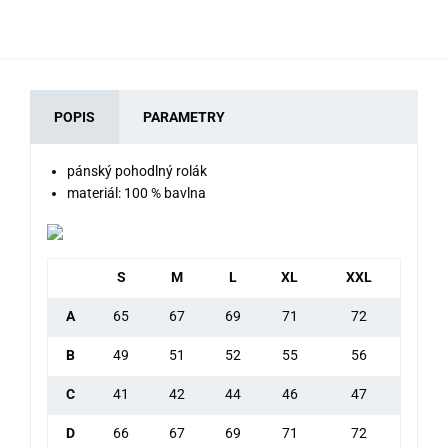
POPIS
PARAMETRY
pánský pohodlný rolák
materiál: 100 % bavlna
S
M
L
XL
XXL
A
65
67
69
71
72
B
49
51
52
55
56
C
41
42
44
46
47
D
66
67
69
71
72