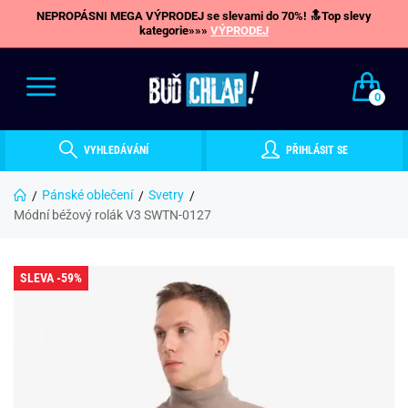
NEPROPÁSNI MEGA VÝPRODEJ se slevami do 70%! 🔝Top slevy
kategorie»»»
VÝPRODEJ
0
VYHLEDÁVÁNÍ
PŘIHLÁSIT SE
Pánské oblečení
Svetry
Módní béžový rolák V3 SWTN-0127
SLEVA -59%