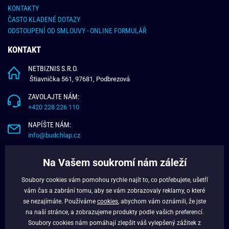
KONTAKTY
ČASTO KLADENÉ DOTAZY
ODSTOUPENÍ OD SMLOUVY - ONLINE FORMULÁŘ
KONTAKT
NETBIZNIS S.R.O.
Štiavnička 561, 97681, Podbrezová
ZAVOLAJTE NÁM:
+420 228 226 110
NAPÍŠTE NÁM:
info@budchlap.cz
UŽITEČNÉ INFORMACE
Na Vašem soukromí nám záleží
O NÁS
Soubory cookies vám pomohou rychle najít to, co potřebujete, ušetří
VĚRNOSTNÍ PROGRAM
vám čas a zabrání tomu, aby se vám zobrazovaly reklamy, o které
BLOG
se nezajímáte. Používáme
cookies
, abychom vám oznámili, že jste
na naší stránce, a zobrazujeme produkty podle vašich preferencí.
FACEBOOK
Soubory cookies nám pomáhají zlepšit váš vylepšený zážitek z