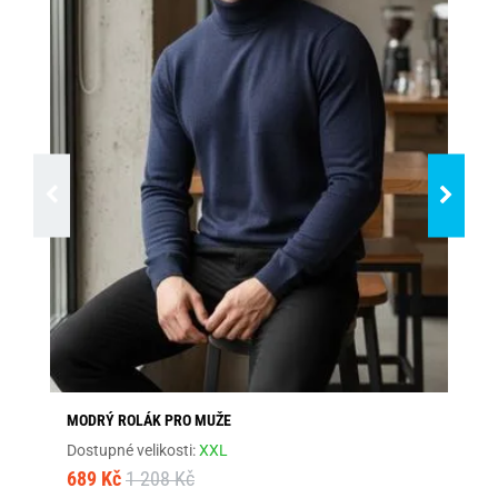
MODRÝ ROLÁK PRO MUŽE
ČE
Dostupné velikosti:
XXL
Dos
689 Kč
1 208 Kč
79