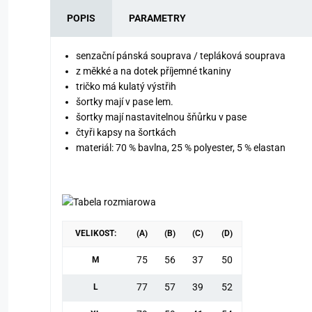
POPIS
PARAMETRY
senzační pánská souprava / tepláková souprava
z měkké a na dotek příjemné tkaniny
tričko má kulatý výstřih
šortky mají v pase lem.
šortky mají nastavitelnou šňůrku v pase
čtyři kapsy na šortkách
materiál: 70 % bavlna, 25 % polyester, 5 % elastan
VELIKOST:
(A)
(B)
(C)
(D)
75
56
37
50
M
77
57
39
52
L