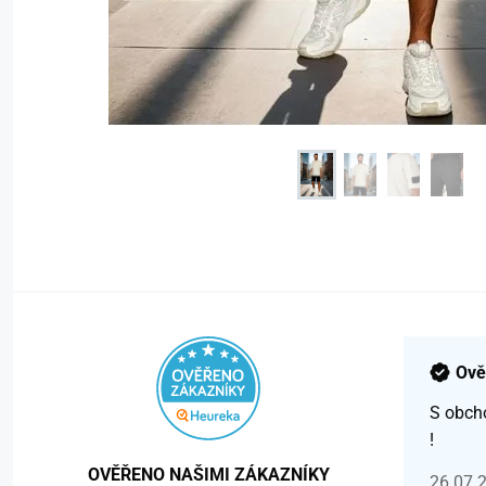
Ově
S obch
!
OVĚŘENO NAŠIMI ZÁKAZNÍKY
26.07.