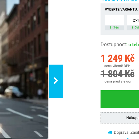
VYBERTE VARIANTU:
L
XX
3 - 5 dní
3 - 5 d
Dostupnost
:
u te
1 249 Kč
cena včetně DPH
1 804 Kč
cena před slevou
Nákupe
Doprava: Zasil