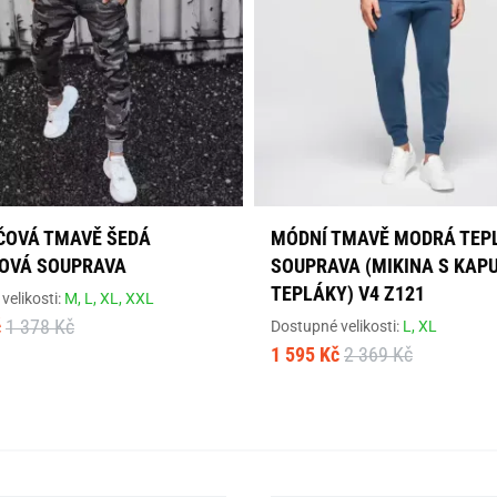
OVÁ TMAVĚ ŠEDÁ
MÓDNÍ TMAVĚ MODRÁ TEP
OVÁ SOUPRAVA
SOUPRAVA (MIKINA S KAPU
TEPLÁKY) V4 Z121
velikosti:
M,
L,
XL,
XXL
č
1 378 Kč
Dostupné velikosti:
L,
XL
1 595 Kč
2 369 Kč