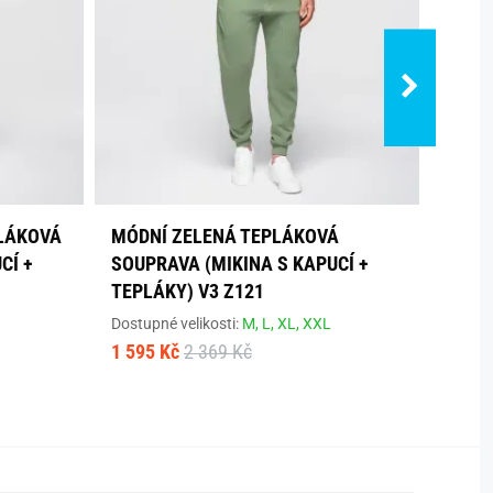
LÁKOVÁ
MÓDNÍ ZELENÁ TEPLÁKOVÁ
ORIG
CÍ +
SOUPRAVA (MIKINA S KAPUCÍ +
SOUP
TEPLÁKY) V3 Z121
Dostup
1 469
Dostupné velikosti:
M,
L,
XL,
XXL
1 595 Kč
2 369 Kč