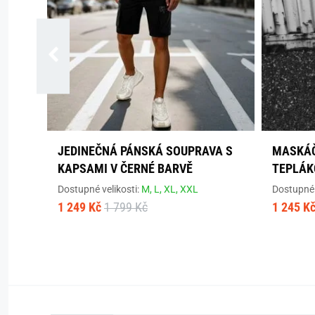
JEDINEČNÁ PÁNSKÁ SOUPRAVA S
MASKÁČ
KAPSAMI V ČERNÉ BARVĚ
TEPLÁK
Dostupné velikosti:
M,
L,
XL,
XXL
Dostupné 
1 249 Kč
1 799 Kč
1 245 K