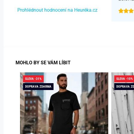
Prohlédnout hodnocení na Heuréka.cz
MOHLO BY SE VÁM LÍBIT
SLEVA -31%
SLEVA -10%
DOPRAVA ZDARMA
DOPRAVA Z