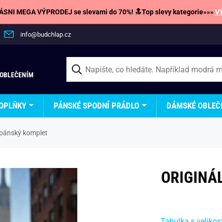
SNI MEGA VÝPRODEJ se slevami do 70%! 🔝Top slevy kategorie»»»
V
info@budchlap.cz
 OBLEČENÍM
OPLŇKY
PÁNSKÉ SPODNÍ PRÁDLO
DÁMSKÉ OBLEČ
ý pánský komplet
ORIGINÁ
Tabulka s velikos