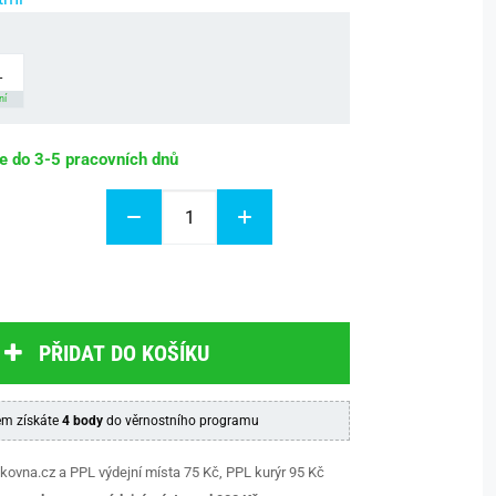
L
ní
be do 3-5 pracovních dnů
PŘIDAT DO KOŠÍKU
m získáte
4 body
do věrnostního programu
kovna.cz a PPL výdejní místa 75 Kč, PPL kurýr 95 Kč