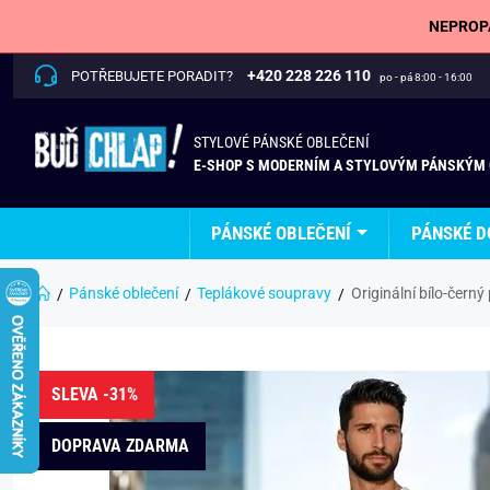
NEPROPÁ
+420 228 226 110
POTŘEBUJETE PORADIT?
po - pá 8:00 - 16:00
STYLOVÉ PÁNSKÉ OBLEČENÍ
E-SHOP S MODERNÍM A STYLOVÝM PÁNSKÝM
PÁNSKÉ OBLEČENÍ
PÁNSKÉ D
Pánské oblečení
Teplákové soupravy
Originální bílo-čern
SLEVA -31%
DOPRAVA ZDARMA