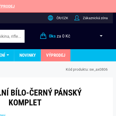
ÝPRODEJ
ČR/CZK
Zákaznická zóna
0
ks
za
0 Kč
ENÍ
NOVINKY
VÝPRODEJ
Kód produktu:
sw_ax0806
LNÍ BÍLO-ČERNÝ PÁNSKÝ
KOMPLET
tmi