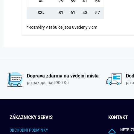
79
59
41
54
XL
81
61
43
57
XXL
*Rozměry v tabulce jsou uvedeny v cm
Doprava zdarma na výdejní místa
Dod
při nákupu nad 900 Kč
při 
ZÁKAZNICKY SERVIS
KONTAKT
NETBIZN
OBCHODNÍ PODMÍNKY