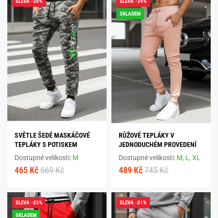
SLEVA -30%
SLEVA -34%
SKLADEM
SVĚTLE ŠEDÉ MASKÁČOVÉ
RŮŽOVÉ TEPLÁKY V
TEPLÁKY S POTISKEM
JEDNODUCHÉM PROVEDENÍ
Dostupné velikosti:
M
Dostupné velikosti:
M,
L,
XL
465 Kč
669 Kč
489 Kč
745 Kč
SLEVA -33%
SLEVA -31%
SKLADEM