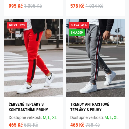
995 Kč
1 095 Kč
578 Kč
1 034 Kč
SLEVA -32%
SLEVA -41%
SKLADEM
ČERVENÉ TEPLÁKY S
TRENDY ANTRACITOVÉ
KONTRASTNÍMI PRUHY
TEPLÁKY S PRUHY
Dostupné velikosti:
M,
L,
XL
Dostupné velikosti:
M,
L,
XL
465 Kč
688 Kč
465 Kč
788 Kč