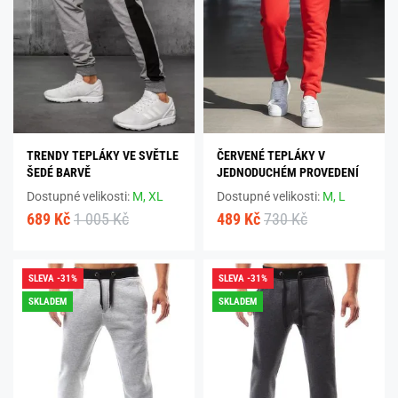
TRENDY TEPLÁKY VE SVĚTLE
ČERVENÉ TEPLÁKY V
ŠEDÉ BARVĚ
JEDNODUCHÉM PROVEDENÍ
Dostupné velikosti:
M,
XL
Dostupné velikosti:
M,
L
689 Kč
1 005 Kč
489 Kč
730 Kč
SLEVA -31%
SLEVA -31%
SKLADEM
SKLADEM