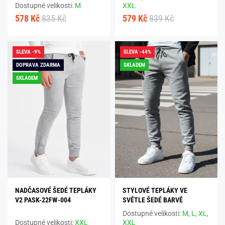
Dostupné velikosti:
M
XXL
578 Kč
835 Kč
579 Kč
839 Kč
SLEVA -9%
SLEVA -44%
DOPRAVA ZDARMA
SKLADEM
SKLADEM
NADČASOVÉ ŠEDÉ TEPLÁKY
STYLOVÉ TEPLÁKY VE
V2 PASK-22FW-004
SVĚTLE ŠEDÉ BARVĚ
Dostupné velikosti:
M,
L,
XL,
Dostupné velikosti:
XXL
XXL