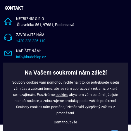
KONTAKT
NETBIZNIS S.R.O.
Štiavnička 561, 97681, Podbrezová
ZAVOLAJTE NÁM:
+420 228 226 110
NAPÍŠTE NÁM:
info@budchlap.cz
UŽITEČNÉ INFORMACE
Na Vašem soukromí nám záleží
O NÁS
Soubory cookies vám pomohou rychle najít to, co potřebujete, ušetří
VĚRNOSTNÍ PROGRAM
vám čas a zabrání tomu, aby se vám zobrazovaly reklamy, o které
BLOG
se nezajímáte. Používáme
cookies
, abychom vám oznámili, že jste
na naší stránce, a zobrazujeme produkty podle vašich preferencí.
FACEBOOK
Soubory cookies nám pomáhají zlepšit váš vylepšený zážitek z
procházení.
Odmítnout vše
Copyright © 2024 - Budchlap.cz Všechna práva vyhrazena. webdesign ©