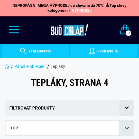
NEPROPÁSNI MEGA VÝPRODEJ se slevami do 70%! 🔝Top slevy
kategorie»»»
VÝPRODEJ
0
VYHLEDÁVÁNÍ
PŘIHLÁSIT SE
Pánské oblečení
Tepláky
TEPLÁKY, STRANA 4
FILTROVAT PRODUKTY
TOP