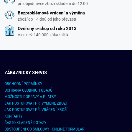
při objednávce zboží skladem do 12:00
Bezproblémové vrácení a výměna
zboží do 14 dnů od jeho převzetí
Ověřený e-shop od roku 2013
Více než 140 000 zákazníků
ZÁKAZNICKY SERVIS
OBCHODNÍ PODMÍNKY
OCHRANA OSOBNÍCH ÚDAJŮ
MOŽNOSTI DOPRAVY A PLATBY
JAK POSTUPOVAT PŘI VÝMĚNĚ ZBOŽÍ
JAK POSTUPOVAT PŘI VRÁCENÍ ZBOŽÍ
KONTAKTY
ČASTO KLADENÉ DOTAZY
ODSTOUPENÍ OD SMLOUVY - ONLINE FORMULÁŘ