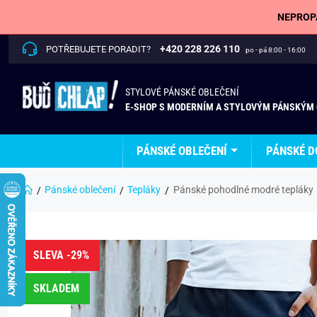
NEPROPÁ
+420 228 226 110
POTŘEBUJETE PORADIT?
po - pá 8:00 - 16:00
STYLOVÉ PÁNSKÉ OBLEČENÍ
E-SHOP S MODERNÍM A STYLOVÝM PÁNSKÝM
PÁNSKÉ OBLEČENÍ
PÁNSKÉ D
Pánské oblečení
Tepláky
Pánské pohodlné modré tepláky
SLEVA -29%
SKLADEM