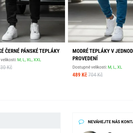
KÉ ČERNÉ PÁNSKÉ TEPLÁKY
MODRÉ TEPLÁKY V JEDNO
PROVEDENÍ
velikosti:
M,
L,
XL,
XXL
730 Kč
Dostupné velikosti:
M,
L,
XL
489 Kč
704 Kč
NEVÁHEJTE NÁS KONT