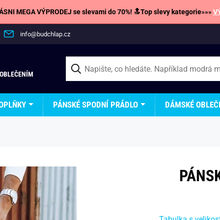
SNI MEGA VÝPRODEJ se slevami do 70%! 🔝Top slevy kategorie»»»
V
info@budchlap.cz
 OBLEČENÍM
OPLŇKY
PÁNSKÉ SPODNÍ PRÁDLO
DÁMSKÉ OBLEČ
PÁNS
Tabulka s velikos