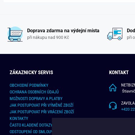
Doprava zdarma na výdejní místa
Dod
při nákupu nad 900 Kč
při 
ZÁKAZNICKY SERVIS
KONTAKT
NETBIZN
OBCHODNÍ PODMÍNKY
Štiavni
OCHRANA OSOBNÍCH ÚDAJŮ
MOŽNOSTI DOPRAVY A PLATBY
ZAVOLA
JAK POSTUPOVAT PŘI VÝMĚNĚ ZBOŽÍ
+420 22
JAK POSTUPOVAT PŘI VRÁCENÍ ZBOŽÍ
KONTAKTY
NAPÍŠT
ČASTO KLADENÉ DOTAZY
info@bu
ODSTOUPENÍ OD SMLOUVY - ONLINE FORMULÁŘ