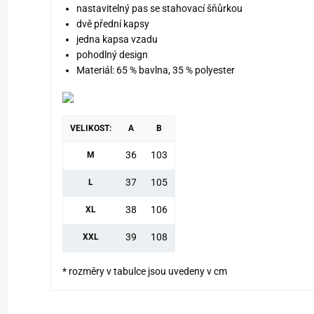
nastavitelný pas se stahovací šňůrkou
dvě přední kapsy
jedna kapsa vzadu
pohodlný design
Materiál: 65 % bavlna, 35 % polyester
VELIKOST:
A
B
36
103
M
37
105
L
38
106
XL
39
108
XXL
* rozměry v tabulce jsou uvedeny v cm