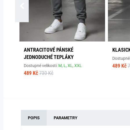
ANTRACITOVÉ PÁNSKÉ
KLASIC
JEDNODUCHÉ TEPLÁKY
Dostupné 
489 Kč
Dostupné velikosti:
M,
L,
XL,
XXL
489 Kč
730 Kč
POPIS
PARAMETRY