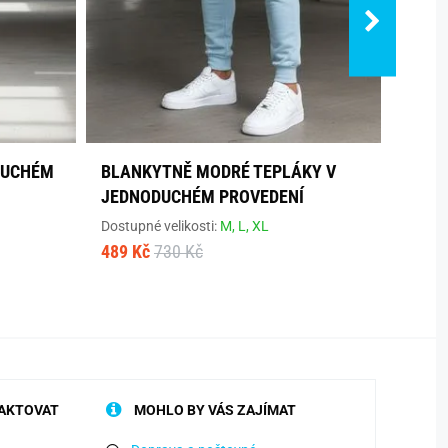
DUCHÉM
BLANKYTNĚ MODRÉ TEPLÁKY V
NEBE
JEDNODUCHÉM PROVEDENÍ
JEDN
Dostupné velikosti:
M,
L,
XL
Dostup
489 Kč
730 Kč
489 K
AKTOVAT
MOHLO BY VÁS ZAJÍMAT