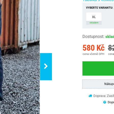
VYBERTE VARIANTU:
XL
skladem
Dostupnost
:
skla
580 Kč
8
cena včetně DPH
cena
Nákup
Doprava: Zasil
Dopr