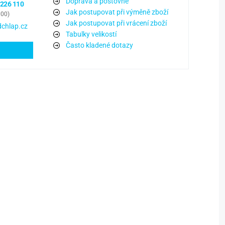
Doprava a poštovné
 226 110
Jak postupovat při výměně zboží
:00)
Jak postupovat při vrácení zboží
chlap.cz
Tabulky velikostí
Často kladené dotazy