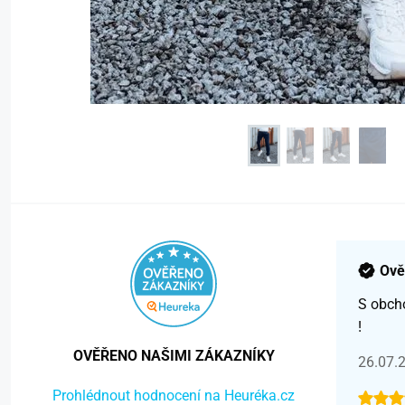
Ově
S obch
!
OVĚŘENO NAŠIMI ZÁKAZNÍKY
26.07.
Prohlédnout hodnocení na Heuréka.cz