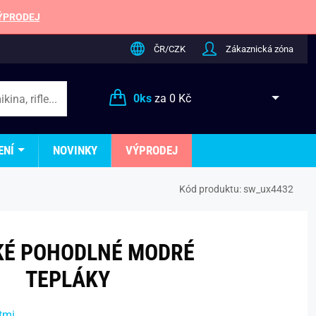
ÝPRODEJ
ČR/CZK
Zákaznická zóna
0
ks
za
0 Kč
ENÍ
NOVINKY
VÝPRODEJ
Kód produktu:
sw_ux4432
KÉ POHODLNÉ MODRÉ
TEPLÁKY
tmi