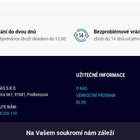
ání do dvou dnů
Bezproblémové vrác
objednávce zboží skladem do 12:00
zboží do 14 dnů od jeho 
UŽITEČNÉ INFORMACE
IS S.R.O.
O NÁS
čka 561, 97681, Podbrezová
VĚRNOSTNÍ PROGRAM
BLOG
JTE NÁM:
8 226 110
E NÁM:
Na Vašem soukromí nám záleží
dchlap.cz