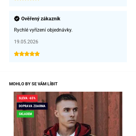
Ověřený zákazník
Rychlé vyřízení objednávky.
19.05.2026
MOHLO BY SE VÁM LÍBIT
SLEVA -65%
SLE
DOPRAVA ZDARMA
DO
SKLADEM
SK