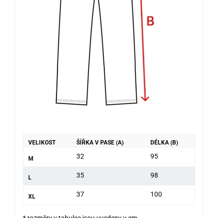
VELIKOST
ŠÍŘKA V PASE (A)
DÉLKA (B)
32
95
M
35
98
L
37
100
XL
* rozměry v tabulce jsou uvedeny v cm