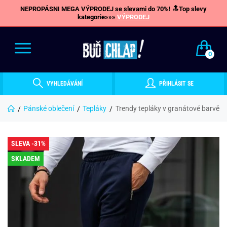
NEPROPÁSNI MEGA VÝPRODEJ se slevami do 70%! 🔝Top slevy
kategorie»»»
VÝPRODEJ
0
VYHLEDÁVÁNÍ
PŘIHLÁSIT SE
Pánské oblečení
Tepláky
Trendy tepláky v granátové barvě
SLEVA -31%
SKLADEM