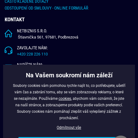
ČASTO KLADENÉ DOTAZY
ODSTOUPENÍ OD SMLOUVY - ONLINE FORMULÁŘ
KONTAKT
NETBIZNIS S.R.O.
Štiavnička 561, 97681, Podbrezová
ZAVOLAJTE NÁM:
+420 228 226 110
NAPÍŠTE NÁM:
info@budchlap.cz
Na Vašem soukromí nám záleží
UŽITEČNÉ INFORMACE
Soubory cookies vám pomohou rychle najít to, co potřebujete, ušetří
vám čas a zabrání tomu, aby se vám zobrazovaly reklamy, o které
O NÁS
se nezajímáte. Používáme
cookies
, abychom vám oznámili, že jste
VĚRNOSTNÍ PROGRAM
na naší stránce, a zobrazujeme produkty podle vašich preferencí.
BLOG
Soubory cookies nám pomáhají zlepšit váš vylepšený zážitek z
FACEBOOK
procházení.
Odmítnout vše