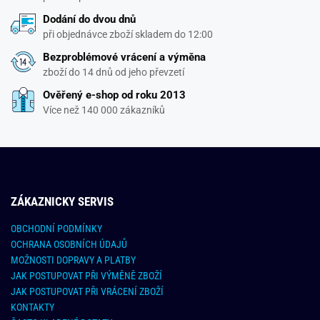
Dodání do dvou dnů
při objednávce zboží skladem do 12:00
Bezproblémové vrácení a výměna
zboží do 14 dnů od jeho převzetí
Ověřený e-shop od roku 2013
Více než 140 000 zákazníků
ZÁKAZNICKY SERVIS
OBCHODNÍ PODMÍNKY
OCHRANA OSOBNÍCH ÚDAJŮ
MOŽNOSTI DOPRAVY A PLATBY
JAK POSTUPOVAT PŘI VÝMĚNĚ ZBOŽÍ
JAK POSTUPOVAT PŘI VRÁCENÍ ZBOŽÍ
KONTAKTY